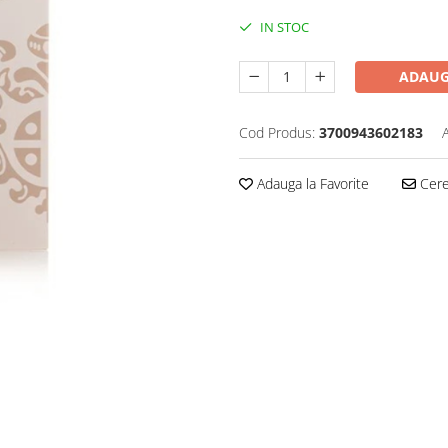
IN STOC
ADAUG
Cod Produs:
3700943602183
Adauga la Favorite
Cere 