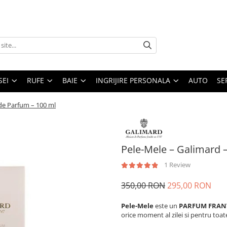
SEI
RUFE
BAIE
INGRIJIRE PERSONALA
AUTO
SE
de Parfum – 100 ml
Pele-Mele – Galimard 
1 Review
350,00 RON
295,00 RON
Pele-Mele
este un
PARFUM FRAN
orice moment al zilei si pentru toat