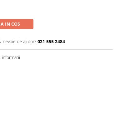
A IN COS
Ai nevoie de ajutor?
021 555 2484
informatii