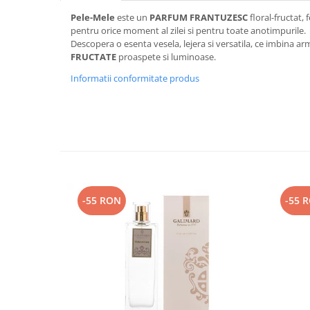
Pele-Mele
este un
PARFUM FRANTUZESC
floral-fructat, 
Plasturi
pentru orice moment al zilei si pentru toate anotimpurile.
Produse incontinenta
Descopera o esenta vesela, lejera si versatila, ce imbina a
FRUCTATE
proaspete si luminoase.
Sampon
Informatii conformitate produs
Sare de baie
Servetele Umede
-55 RON
-55 