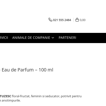
021 555 2484
0,00
RVICII
ANIMALE DE COMPANIE
PARTENERI
– Eau de Parfum – 100 ml
TUZESC
floral-fructat, feminin si seducator, potrivit pentru
e anotimpurile.