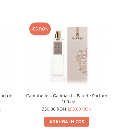
-55 RON
-55 RO
Eau de
Cantabelle – Galimard – Eau de Parfum
Bois de
– 100 ml
N
350,00 RON
295,00 RON
35
ADAUGA IN COS