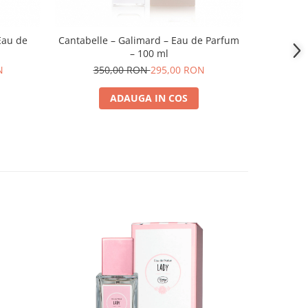
Eau de
Cantabelle – Galimard – Eau de Parfum
Bois de
– 100 ml
N
350,00 RON
295,00 RON
35
ADAUGA IN COS