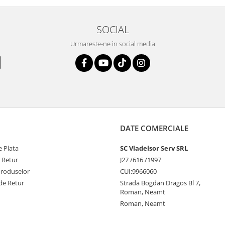
SOCIAL
Urmareste-ne in social media
DATE COMERCIALE
 Plata
SC Vladelsor Serv SRL
e Retur
J27 /616 /1997
Produselor
CUI:9966060
de Retur
Strada Bogdan Dragos Bl 7,
Roman, Neamt
Roman, Neamt