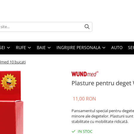
SEI
RUFE
BAIE
INGRIJIRE PERSONALA
AUTO
SE
dmed 10 bucati
Plasture pentru dege
11,00 RON
Pansamentul special pentru degete es
minore ale degetelor. Plasturii sunt f
stabilitate cu mobilitate ridicată.
IN STOC