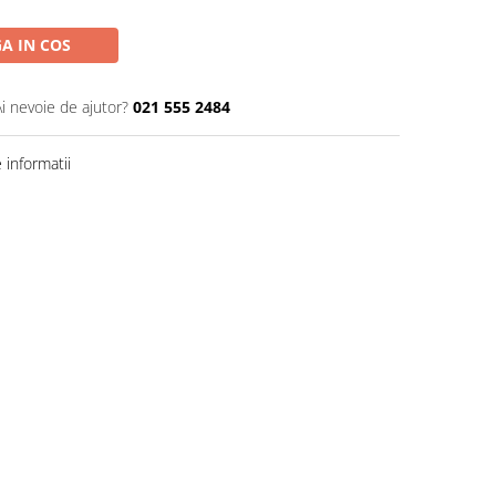
A IN COS
Ai nevoie de ajutor?
021 555 2484
informatii