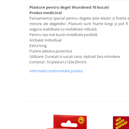
Plasture pentru deget Wundmed 10 bucati
Plasturi
Produs medicinal
Produse incontinenta
Pansamentul special pentru degete este elastic și foarte e
minore ale degetelor. Plasturii sunt foarte lungi și pot fi 
Sampon
asigura stabilitate cu mobilitate ridicată.
Sare de baie
Pentru cea mai bună mobilitate posibilă
Ambalat individual
Servetele Umede
Extra lung
Putere adeziva puternica
Utilizare: Curatati si uscati rana. Aplicati fara intindere.
Conținut: 10 plasturi (120x20mm)
Informatii conformitate produs