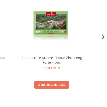
cati
Fitoplasture Durere TianDe Zhui Feng
Plasturi D
Forte 4 buc
32,00 RON
ADAUGA IN COS