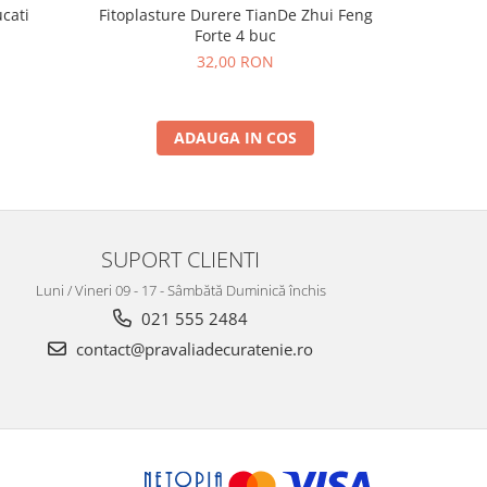
cati
Fitoplasture Durere TianDe Zhui Feng
Plasturi D
Forte 4 buc
32,00 RON
ADAUGA IN COS
SUPORT CLIENTI
Luni / Vineri 09 - 17 - Sâmbătă Duminică închis
021 555 2484
contact@pravaliadecuratenie.ro