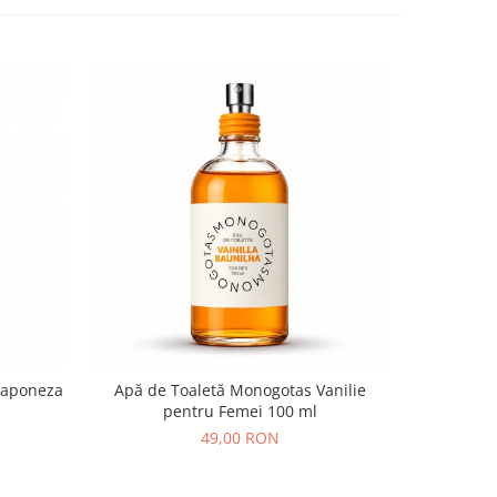
Japoneza
Apă de Toaletă Monogotas Vanilie
Accroche-
pentru Femei 100 ml
49,00 RON