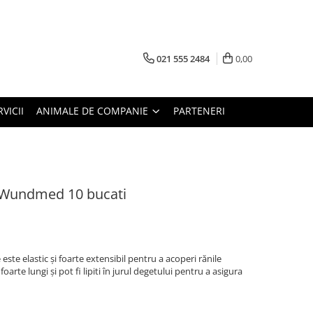
021 555 2484
0,00
RVICII
ANIMALE DE COMPANIE
PARTENERI
t Wundmed 10 bucati
te elastic și foarte extensibil pentru a acoperi rănile
oarte lungi și pot fi lipiti în jurul degetului pentru a asigura