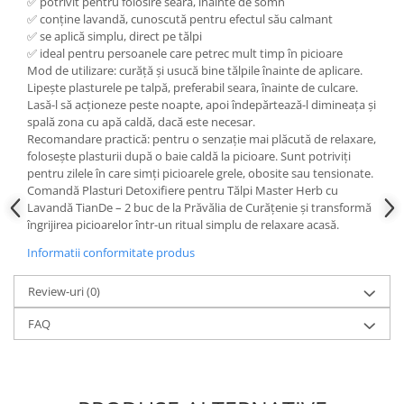
✅ potrivit pentru folosire seara, înainte de somn
✅ conține lavandă, cunoscută pentru efectul său calmant
✅ se aplică simplu, direct pe tălpi
✅ ideal pentru persoanele care petrec mult timp în picioare
Mod de utilizare: curăță și usucă bine tălpile înainte de aplicare.
Lipește plasturele pe talpă, preferabil seara, înainte de culcare.
Lasă-l să acționeze peste noapte, apoi îndepărtează-l dimineața și
spală zona cu apă caldă, dacă este necesar.
Recomandare practică: pentru o senzație mai plăcută de relaxare,
folosește plasturii după o baie caldă la picioare. Sunt potriviți
pentru zilele în care simți picioarele grele, obosite sau tensionate.
Comandă Plasturi Detoxifiere pentru Tălpi Master Herb cu
Lavandă TianDe – 2 buc de la Prăvălia de Curățenie și transformă
îngrijirea picioarelor într-un ritual simplu de relaxare acasă.
Informatii conformitate produs
Review-uri
(0)
FAQ