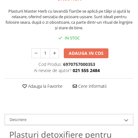
Plasturi
Plasturii Master Herb cu lavandă TianDe se aplică pe tălpi și ajută la
relaxare, oferind senzația de picioare ușoare. Sunt ideali pentru
Produse incontinenta
folosire seara, după o zi obositoare, ca parte dintr-un ritual de îngrijire
Sampon
și stare de bine.
Sare de baie
IN STOC
Servetele Umede
ADAUGA IN COS
Cod Produs:
6970757000353
Ai nevoie de ajutor?
021 555 2484
Adauga la Favorite
Cere informatii
Descriere
Plasturi detoxifiere pentru