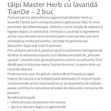
tălpi Master Herb cu lavandă
TianDe – 2 buc
Plasturii pentru detoxifierea organismului Master Herb cu
lavandă TianDe sunt concepuți pentru aplicare pe tălpi, în zona
punctelor de reflexoterapie, oferind o rutină simplă de relaxare și
îngrijire după o zi solicitantă. Formula cu lavandă și ingrediente
active naturale este recomandată pentru persoanele care simt
oboseală la nivelul picioarelor, senzație de greutate sau
disconfort după stat mult în picioare.
Prin utilizare periodică, plasturii ajută la susținerea stării generale
de bine, la relaxarea corpului și la oferirea senzației de „picioare
ușoare”. Lavanda este apreciată pentru aroma sa calmantă, fiind
ideală pentru folosirea seara, înainte de somn, ca parte dintr-un
ritual de relaxare.
Produsul este ușor de aplicat: plasturele se fixează pe talpă
înainte de culcare și se îndepărtează dimineața. În timpul nopții,
componentele active acționează local, iar experiența de utilizare
poate contribui la reducerea senzației de oboseală și tensiune din
picioare.
Beneficii principale:
✅ oferă senzația de picioare mai ușoare
✅ ajută la relaxare după o zi aglomerată