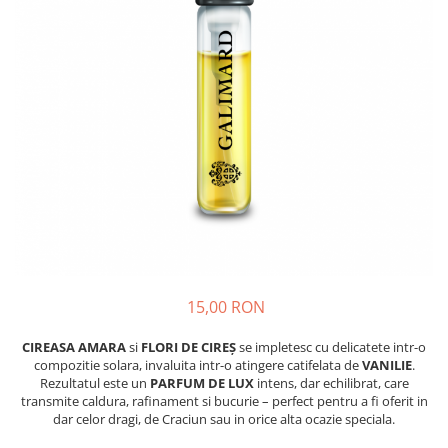
Insecticide
Ceaiuri
Dezinfectante
Cosmetice
Absorbanti de Umiditate & Rezerve
Vopsea Par
Bioactivatori & Tratamente Fose
Ingrijire Par
Septice
Ingrijire corp
Manusi Protectie
Ingrijire maini
Ingrijire picioare
Solutii curatare mobila
Ingrijire Urechi
Îngrijire Ten
Curatare Intretinere Incaltaminte
Farmaceutice
15,00 RON
Gel de Dus
CIREASA AMARA
si
FLORI DE CIREȘ
se impletesc cu delicatete intr-o
Igiena Orala
compozitie solara, invaluita intr-o atingere catifelata de
VANILIE
.
Rezultatul este un
PARFUM DE LUX
intens, dar echilibrat, care
Make-up
transmite caldura, rafinament si bucurie – perfect pentru a fi oferit in
dar celor dragi, de Craciun sau in orice alta ocazie speciala.
Fond de ten
Rujuri