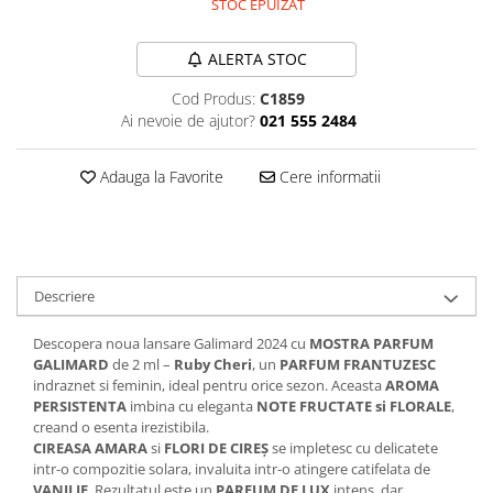
STOC EPUIZAT
Plasturi
ALERTA STOC
Produse incontinenta
Sampon
Cod Produs:
C1859
Ai nevoie de ajutor?
021 555 2484
Sare de baie
Servetele Umede
Adauga la Favorite
Cere informatii
Descriere
Descopera noua lansare Galimard 2024 cu
MOSTRA PARFUM
GALIMARD
de 2 ml –
Ruby Cheri
, un
PARFUM FRANTUZESC
indraznet si feminin, ideal pentru orice sezon. Aceasta
AROMA
PERSISTENTA
imbina cu eleganta
NOTE FRUCTATE si FLORALE
,
creand o esenta irezistibila.
CIREASA AMARA
si
FLORI DE CIREȘ
se impletesc cu delicatete
intr-o compozitie solara, invaluita intr-o atingere catifelata de
VANILIE
. Rezultatul este un
PARFUM DE LUX
intens, dar