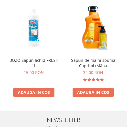
BOZO Sapun lichid FRESH
Sapun de maini spuma
1L
Caprifoi (Mâna
Maicii Domnului) 3L +250
15,00 RON
32,00 RON
ml
ADAUGA IN COS
ADAUGA IN COS
NEWSLETTER