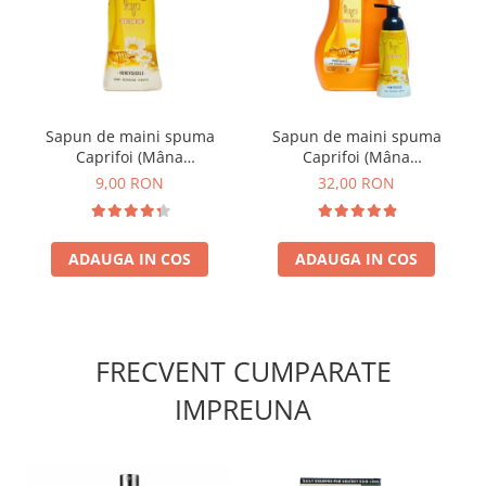
Sapun de maini spuma
Sapun de maini spuma
Caprifoi (Mâna
Caprifoi (Mâna
Maicii Domnului) 250 ml
Maicii Domnului) 3L +250
9,00 RON
32,00 RON
ml
ADAUGA IN COS
ADAUGA IN COS
FRECVENT CUMPARATE
IMPREUNA