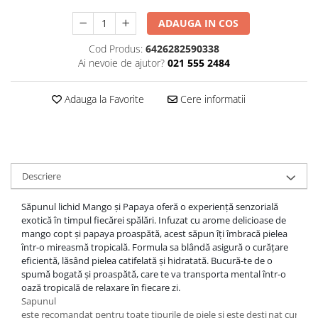
Plasturi
ADAUGA IN COS
Produse incontinenta
Cod Produs:
6426282590338
Sampon
Ai nevoie de ajutor?
021 555 2484
Sare de baie
Adauga la Favorite
Cere informatii
Servetele Umede
Descriere
Săpunul lichid Mango și Papaya oferă o experiență senzorială
exotică în timpul fiecărei spălări. Infuzat cu arome delicioase de
mango copt și papaya proaspătă, acest săpun îți îmbracă pielea
într-o mireasmă tropicală. Formula sa blândă asigură o curățare
eficientă, lăsând pielea catifelată și hidratată. Bucură-te de o
spumă bogată și proaspătă, care te va transporta mental într-o
oază tropicală de relaxare în fiecare zi.
Sapunul
este recomandat pentru toate tipurile de piele si este dest
i
nat curatar