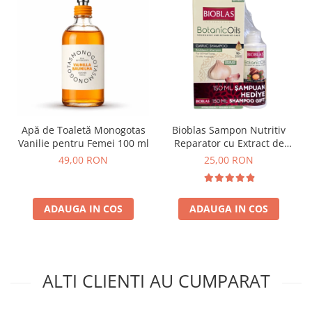
Apă de Toaletă Monogotas
Bioblas Sampon Nutritiv
Vanilie pentru Femei 100 ml
Reparator cu Extract de
Usturoi si Ulei de Masline
49,00 RON
25,00 RON
Organic 360 ml
ADAUGA IN COS
ADAUGA IN COS
ALTI CLIENTI AU CUMPARAT