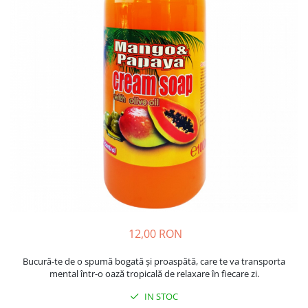
Insecticide
Ceaiuri
Dezinfectante
Cosmetice
Absorbanti de Umiditate & Rezerve
Vopsea Par
Bioactivatori & Tratamente Fose
Ingrijire Par
Septice
Ingrijire corp
Manusi Protectie
Ingrijire maini
Ingrijire picioare
Solutii curatare mobila
Ingrijire Urechi
Îngrijire Ten
Curatare Intretinere Incaltaminte
Farmaceutice
Gel de Dus
12,00 RON
Igiena Orala
Bucură-te de o spumă bogată și proaspătă, care te va transporta
Make-up
mental într-o oază tropicală de relaxare în fiecare zi.
Fond de ten
IN STOC
Rujuri