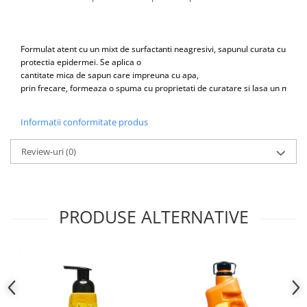
Formulat
atent
cu
un
mixt
de
surfactanti
neagresivi,
sapunul
curata
c
u
blan
protectia
epidermei.
Se
ap
l
ica
o
cantitate
mica
de
sapun
care
impreuna
cu
apa,
prin
frecare,
formeaza
o
spuma
cu
proprietati
d
e
curatare
si
lasa
un
miro
s
Informatii conformitate produs
Review-uri
(0)
PRODUSE ALTERNATIVE