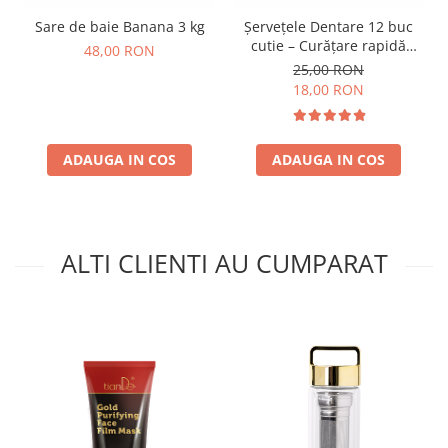
Sare de baie Banana 3 kg
Șervețele Dentare 12 buc
cutie – Curățare rapidă
48,00 RON
pentru dinți, respirație
25,00 RON
proaspătă oriunde, oricând
18,00 RON
ADAUGA IN COS
ADAUGA IN COS
ALTI CLIENTI AU CUMPARAT