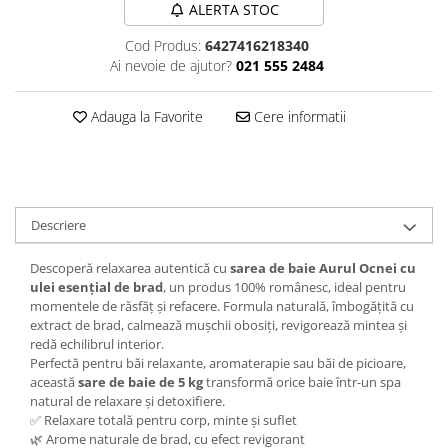
ALERTA STOC
Plasturi
Cod Produs:
6427416218340
Produse incontinenta
Ai nevoie de ajutor?
021 555 2484
Sampon
Adauga la Favorite
Cere informatii
Sare de baie
Servetele Umede
Descriere
Descoperă relaxarea autentică cu
sarea de baie Aurul Ocnei cu
ulei esențial de brad
, un produs 100% românesc, ideal pentru
momentele de răsfăț și refacere. Formula naturală, îmbogățită cu
extract de brad, calmează mușchii obosiți, revigorează mintea și
redă echilibrul interior.
Perfectă pentru băi relaxante, aromaterapie sau băi de picioare,
această
sare de baie de 5 kg
transformă orice baie într-un spa
natural de relaxare și detoxifiere.
✅ Relaxare totală pentru corp, minte și suflet
🌿 Arome naturale de brad, cu efect revigorant