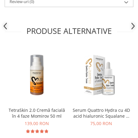
Review-uri
(0)
PRODUSE ALTERNATIVE
TetraSkin 2.0 Cremă facială
Serum Quattro Hydra cu 4D
în 4 faze Momirov 50 ml
acid hialuronic Squalane si
Ectoina Momirov 30 ml
139,00 RON
75,00 RON