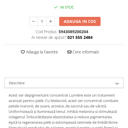
IN STOC
Plasturi
Produse incontinenta
ADAUGA IN COS
Sampon
Cod Produs:
5943089200204
Sare de baie
Ai nevoie de ajutor?
021 555 2484
Servetele Umede
Adauga la Favorite
Cere informatii
Descriere
Acest ser depigmentant concentrat Lumière este un tratament
avansat pentru piele. Cu Melavoid, acest ser concentrat combate
petele maronii, de soare, acneice, de sarcină sau de vârstă.
Uniformizează și iluminează tenul. Inhibă melanina și stimulează
colagenul. Îmbunătățește elasticitatea și reduce pigmentarea.
Ajută la regenerarea pielii și estompează semnele de îmbătrânire.
Stimulează producția de colagen, esențial pentru o piele fermă și