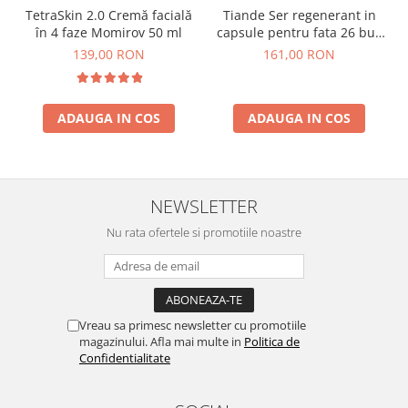
TetraSkin 2.0 Cremă facială
Tiande Ser regenerant in
în 4 faze Momirov 50 ml
capsule pentru fata 26 buc
X 0,7 g
139,00 RON
161,00 RON
ADAUGA IN COS
ADAUGA IN COS
NEWSLETTER
Nu rata ofertele si promotiile noastre
Vreau sa primesc newsletter cu promotiile
magazinului. Afla mai multe in
Politica de
Confidentialitate