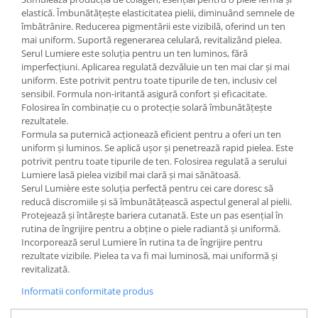
elastică. Îmbunătățește elasticitatea pielii, diminuând semnele de
îmbătrânire. Reducerea pigmentării este vizibilă, oferind un ten
mai uniform. Suportă regenerarea celulară, revitalizând pielea.
Serul Lumiere este soluția pentru un ten luminos, fără
imperfecțiuni. Aplicarea regulată dezvăluie un ten mai clar și mai
uniform. Este potrivit pentru toate tipurile de ten, inclusiv cel
sensibil. Formula non-iritantă asigură confort și eficacitate.
Folosirea în combinație cu o protecție solară îmbunătățește
rezultatele.
Formula sa puternică acționează eficient pentru a oferi un ten
uniform și luminos. Se aplică ușor și penetrează rapid pielea. Este
potrivit pentru toate tipurile de ten. Folosirea regulată a serului
Lumiere lasă pielea vizibil mai clară și mai sănătoasă.
Serul Lumière este soluția perfectă pentru cei care doresc să
reducă discromiile și să îmbunătățească aspectul general al pielii.
Protejează și întărește bariera cutanată. Este un pas esențial în
rutina de îngrijire pentru a obține o piele radiantă și uniformă.
Incorporează serul Lumiere în rutina ta de îngrijire pentru
rezultate vizibile. Pielea ta va fi mai luminosă, mai uniformă și
revitalizată.
Informatii conformitate produs