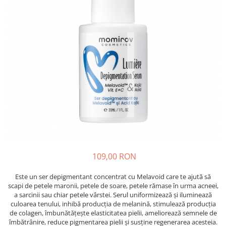
Insecticide
Ceaiuri
Dezinfectante
Cosmetice
Absorbanti de Umiditate & Rezerve
Vopsea Par
Bioactivatori & Tratamente Fose
Ingrijire Par
Septice
Ingrijire corp
Manusi Protectie
Ingrijire maini
Ingrijire picioare
Solutii curatare mobila
Ingrijire Urechi
Îngrijire Ten
Curatare Intretinere Incaltaminte
Farmaceutice
109,00 RON
Gel de Dus
Este un ser depigmentant concentrat cu Melavoid care te ajută să
Igiena Orala
scapi de petele maronii, petele de soare, petele rămase în urma acneei,
a sarcinii sau chiar petele vârstei. Serul uniformizează și iluminează
Make-up
culoarea tenului, inhibă producția de melanină, stimulează producția
Fond de ten
de colagen, îmbunătățește elasticitatea pielii, ameliorează semnele de
îmbătrânire, reduce pigmentarea pielii și susține regenerarea acesteia.
Rujuri