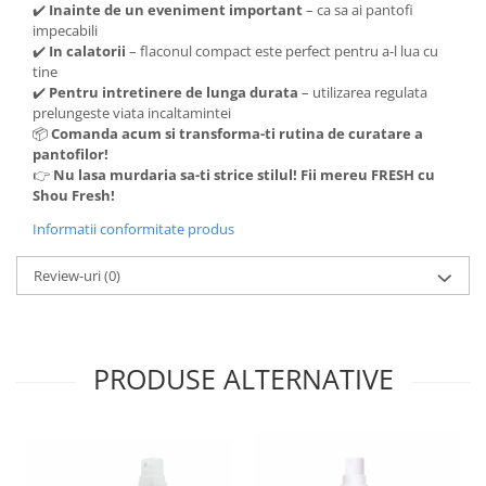
✔️
Inainte de un eveniment important
– ca sa ai pantofi
impecabili
✔️
In calatorii
– flaconul compact este perfect pentru a-l lua cu
tine
✔️
Pentru intretinere de lunga durata
– utilizarea regulata
prelungeste viata incaltamintei
📦
Comanda acum si transforma-ti rutina de curatare a
pantofilor!
👉
Nu lasa murdaria sa-ti strice stilul! Fii mereu FRESH cu
Shou Fresh!
Informatii conformitate produs
Review-uri
(0)
PRODUSE ALTERNATIVE