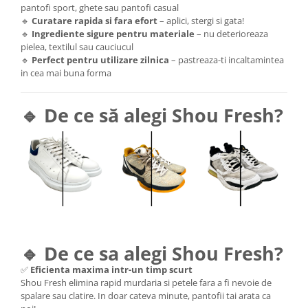
pantofi sport, ghete sau pantofi casual
🔹
Curatare rapida si fara efort
– aplici, stergi si gata!
🔹
Ingrediente sigure pentru materiale
– nu deterioreaza
pielea, textilul sau cauciucul
🔹
Perfect pentru utilizare zilnica
– pastreaza-ti incaltamintea
in cea mai buna forma
🔹 De ce să alegi Shou Fresh?
🔹 De ce sa alegi Shou Fresh?
✅
Eficienta maxima intr-un timp scurt
Shou Fresh elimina rapid murdaria si petele fara a fi nevoie de
spalare sau clatire. In doar cateva minute, pantofii tai arata ca