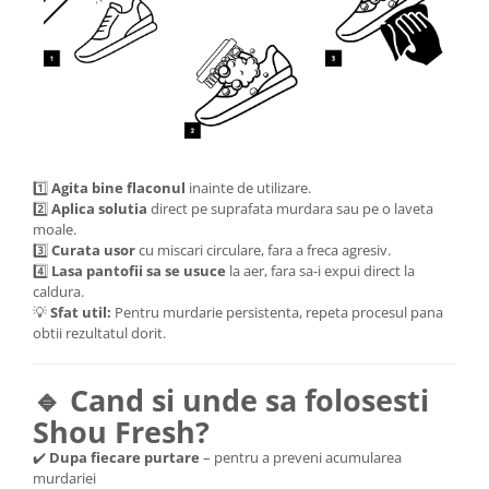
1️⃣
Agita bine flaconul
inainte de utilizare.
2️⃣
Aplica solutia
direct pe suprafata murdara sau pe o laveta
moale.
3️⃣
Curata usor
cu miscari circulare, fara a freca agresiv.
4️⃣
Lasa pantofii sa se usuce
la aer, fara sa-i expui direct la
caldura.
💡
Sfat util:
Pentru murdarie persistenta, repeta procesul pana
obtii rezultatul dorit.
🔹 Cand si unde sa folosesti
Shou Fresh?
✔️
Dupa fiecare purtare
– pentru a preveni acumularea
murdariei