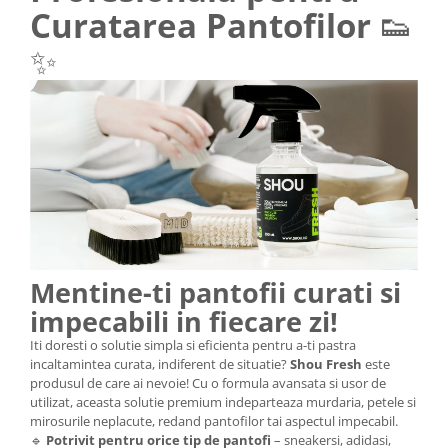
Curatarea Pantofilor
👟
✨
Mentine-ti pantofii curati si
impecabili in fiecare zi!
Iti doresti o solutie simpla si eficienta pentru a-ti pastra
incaltamintea curata, indiferent de situatie?
Shou Fresh
este
produsul de care ai nevoie! Cu o formula avansata si usor de
utilizat, aceasta solutie premium indeparteaza murdaria, petele si
mirosurile neplacute, redand pantofilor tai aspectul impecabil.
🔹
Potrivit pentru orice tip de pantofi
– sneakersi, adidasi,