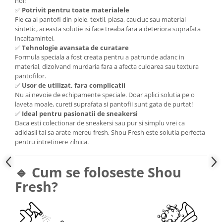
noi!
✅
Potrivit pentru toate materialele
Fie ca ai pantofi din piele, textil, plasa, cauciuc sau material
sintetic, aceasta solutie isi face treaba fara a deteriora suprafata
incaltamintei.
✅
Tehnologie avansata de curatare
Formula speciala a fost creata pentru a patrunde adanc in
material, dizolvand murdaria fara a afecta culoarea sau textura
pantofilor.
✅
Usor de utilizat, fara complicatii
Nu ai nevoie de echipamente speciale. Doar aplici solutia pe o
laveta moale, cureti suprafata si pantofii sunt gata de purtat!
✅
Ideal pentru pasionatii de sneakersi
Daca esti colectionar de sneakersi sau pur si simplu vrei ca
adidasii tai sa arate mereu fresh, Shou Fresh este solutia perfecta
pentru intretinere zilnica.
🔹 Cum se foloseste Shou
Fresh?