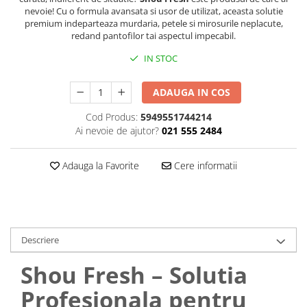
nevoie! Cu o formula avansata si usor de utilizat, aceasta solutie
Plasturi
premium indeparteaza murdaria, petele si mirosurile neplacute,
redand pantofilor tai aspectul impecabil.
Produse incontinenta
IN STOC
Sampon
Sare de baie
ADAUGA IN COS
Servetele Umede
Cod Produs:
5949551744214
Ai nevoie de ajutor?
021 555 2484
Adauga la Favorite
Cere informatii
Descriere
Shou Fresh – Solutia
Profesionala pentru