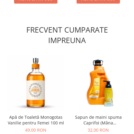
FRECVENT CUMPARATE
IMPREUNA
Apă de Toaletă Monogotas
Sapun de maini spuma
Vanilie pentru Femei 100 ml
Caprifoi (Mâna
Maicii Domnului) 3L +250
49,00 RON
32,00 RON