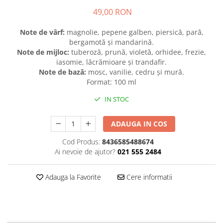
49,00 RON
Plasturi
Produse incontinenta
Note de vârf:
magnolie, pepene galben, piersică, pară,
bergamotă și mandarină.
Sampon
Note de mijloc:
tuberoză, prună, violetă, orhidee, frezie,
Sare de baie
iasomie, lăcrămioare și trandafir.
Note de bază:
mosc, vanilie, cedru și mură.
Servetele Umede
Format: 100 ml
IN STOC
ADAUGA IN COS
Cod Produs:
8436585488674
Ai nevoie de ajutor?
021 555 2484
Adauga la Favorite
Cere informatii