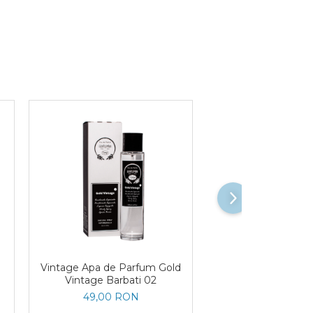
Vintage Apa de Parfum Gold
Vintage Apa de
Vintage Barbati 02
LEADER CLASS
49,00 RON
49,00 RO