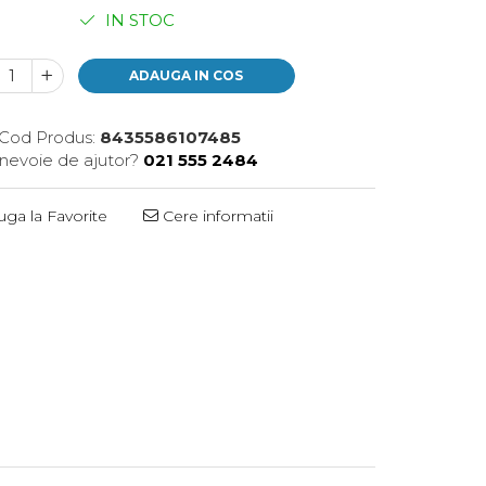
IN STOC
ADAUGA IN COS
Cod Produs:
8435586107485
 nevoie de ajutor?
021 555 2484
ga la Favorite
Cere informatii