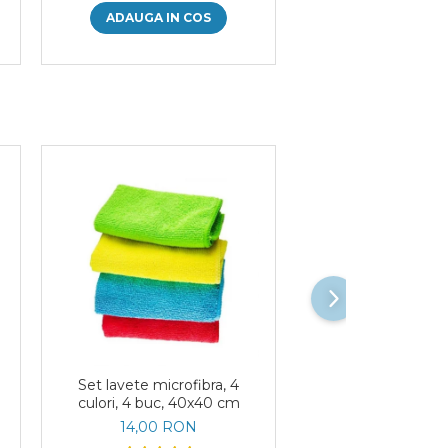
ADAUGA IN COS
ADAUGA IN 
Set lavete microfibra, 4
Prosoape verzi din
culori, 4 buc, 40x40 cm
absorbante
14,00 RON
9,00 RO