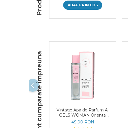
ADAUGA IN COS
Frecvent cumparate impreuna
Vintage Apa de Parfum A-
GELS WOMAN Oriental
Vainilla 70
49,00 RON