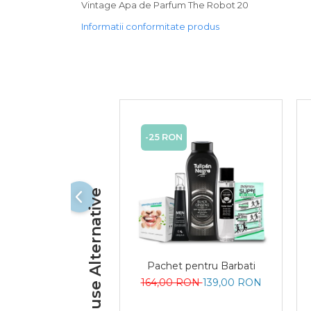
Vintage Apa de Parfum The Robot 20
Plasturi
Informatii conformitate produs
Produse incontinenta
Sampon
Sare de baie
Servetele Umede
-25 RON
Produse Alternative
Pachet pentru Barbati
164,00 RON
139,00 RON