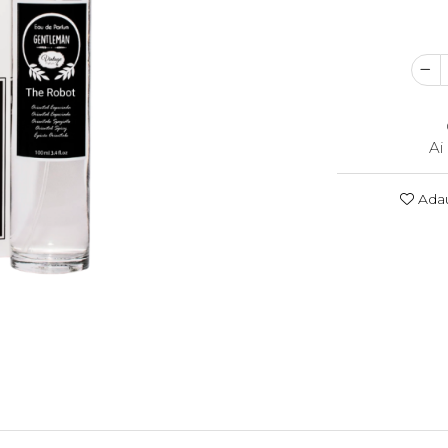
Ai
Adau