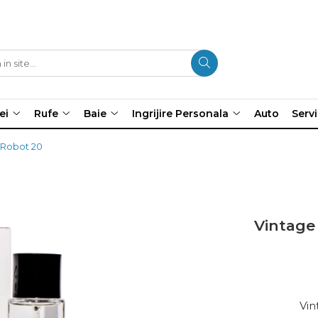
ei
Rufe
Baie
Ingrijire Personala
Auto
Servi
 Robot 20
Vintage
Vin