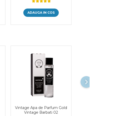
ADAUGA IN COS
ADAUGA IN 
Vintage Apa de Parfum Gold
Vintage Apa de
Vintage Barbati 02
LEADER CLASS