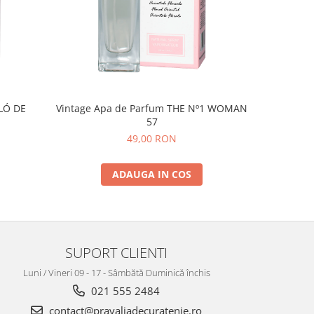
LÓ DE
Vintage Apa de Parfum THE Nº1 WOMAN
Vintage A
57
49,00 RON
ADAUGA IN COS
SUPORT CLIENTI
Luni / Vineri 09 - 17 - Sâmbătă Duminică închis
021 555 2484
contact@pravaliadecuratenie.ro