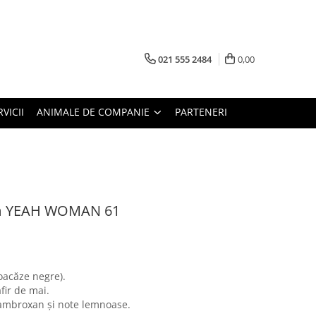
021 555 2484
0,00
RVICII
ANIMALE DE COMPANIE
PARTENERI
um YEAH WOMAN 61
oacăze negre).
fir de mai.
, ambroxan și note lemnoase.