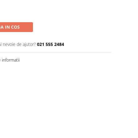
A IN COS
Ai nevoie de ajutor?
021 555 2484
informatii