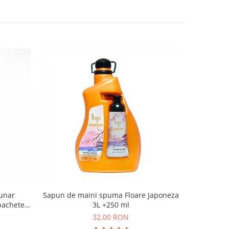
unar
Sapun de maini spuma Floare Japoneza
Sapun de 
pachete x
3L +250 ml
Maic
ax
32,00 RON