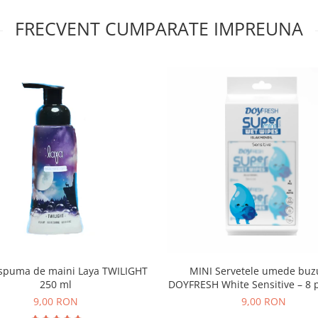
FRECVENT CUMPARATE IMPREUNA
MINI Servetele umede buz
spuma de maini Laya TWILIGHT
DOYFRESH White Sensitive – 8 
250 ml
8 bucati, 64 servetele/b
9,00 RON
9,00 RON