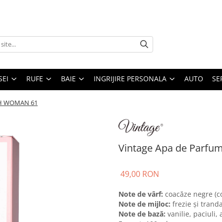
SEI
RUFE
BAIE
INGRIJIRE PERSONALA
AUTO
SE
AH WOMAN 61
Vintage Apa de Parf
49,00 RON
Note de vârf:
coacăze negre (c
Note de mijloc:
frezie și tranda
Note de bază:
vanilie, paciuli