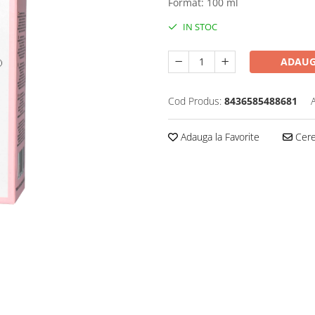
Format: 100 ml
IN STOC
ADAUG
Cod Produs:
8436585488681
Adauga la Favorite
Cere 