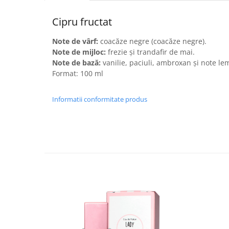
Plasturi
Cipru fructat
Produse incontinenta
Note de vârf:
coacăze negre (coacăze negre).
Sampon
Note de mijloc:
frezie și trandafir de mai.
Sare de baie
Note de bază:
vanilie, paciuli, ambroxan și note l
Format: 100 ml
Servetele Umede
Informatii conformitate produs