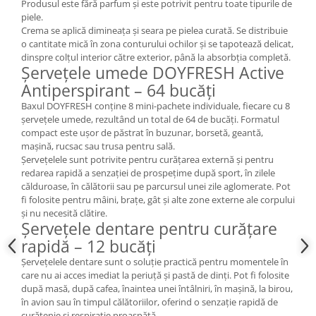
Produsul este fără parfum și este potrivit pentru toate tipurile de
piele.
Crema se aplică dimineața și seara pe pielea curată. Se distribuie
o cantitate mică în zona conturului ochilor și se tapotează delicat,
dinspre colțul interior către exterior, până la absorbția completă.
Șervețele umede DOYFRESH Active
Antiperspirant – 64 bucăți
Baxul DOYFRESH conține 8 mini-pachete individuale, fiecare cu 8
șervețele umede, rezultând un total de 64 de bucăți. Formatul
compact este ușor de păstrat în buzunar, borsetă, geantă,
mașină, rucsac sau trusa pentru sală.
Șervețelele sunt potrivite pentru curățarea externă și pentru
redarea rapidă a senzației de prospețime după sport, în zilele
călduroase, în călătorii sau pe parcursul unei zile aglomerate. Pot
fi folosite pentru mâini, brațe, gât și alte zone externe ale corpului
și nu necesită clătire.
Șervețele dentare pentru curățare
rapidă – 12 bucăți
Șervețelele dentare sunt o soluție practică pentru momentele în
care nu ai acces imediat la periuță și pastă de dinți. Pot fi folosite
după masă, după cafea, înaintea unei întâlniri, în mașină, la birou,
în avion sau în timpul călătoriilor, oferind o senzație rapidă de
curățenie și respirație proaspătă.