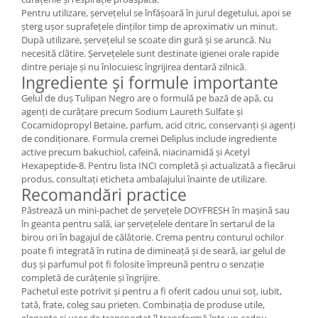
Pentru utilizare, șervețelul se înfășoară în jurul degetului, apoi se
șterg ușor suprafețele dinților timp de aproximativ un minut.
După utilizare, șervețelul se scoate din gură și se aruncă. Nu
necesită clătire. Șervețelele sunt destinate igienei orale rapide
dintre periaje și nu înlocuiesc îngrijirea dentară zilnică.
Ingrediente și formule importante
Gelul de duș Tulipan Negro are o formulă pe bază de apă, cu
agenți de curățare precum Sodium Laureth Sulfate și
Cocamidopropyl Betaine, parfum, acid citric, conservanți și agenți
de condiționare. Formula cremei Deliplus include ingrediente
active precum bakuchiol, cafeină, niacinamidă și Acetyl
Hexapeptide-8. Pentru lista INCI completă și actualizată a fiecărui
produs, consultați eticheta ambalajului înainte de utilizare.
Recomandări practice
Păstrează un mini-pachet de șervețele DOYFRESH în mașină sau
în geanta pentru sală, iar șervețelele dentare în sertarul de la
birou ori în bagajul de călătorie. Crema pentru conturul ochilor
poate fi integrată în rutina de dimineață și de seară, iar gelul de
duș și parfumul pot fi folosite împreună pentru o senzație
completă de curățenie și îngrijire.
Pachetul este potrivit și pentru a fi oferit cadou unui soț, iubit,
tată, frate, coleg sau prieten. Combinația de produse utile,
elegante și ușor de transportat îl transformă într-un cadou