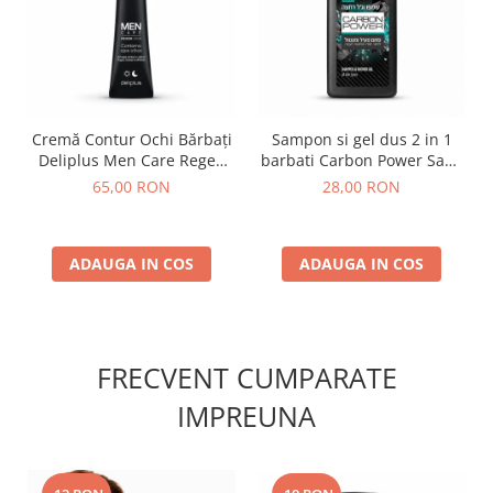
Cremă Contur Ochi Bărbați
Sampon si gel dus 2 in 1
Deliplus Men Care Regen
barbati Carbon Power Sano
Skin 15 ml
700 ml
65,00 RON
28,00 RON
ADAUGA IN COS
ADAUGA IN COS
FRECVENT CUMPARATE
IMPREUNA