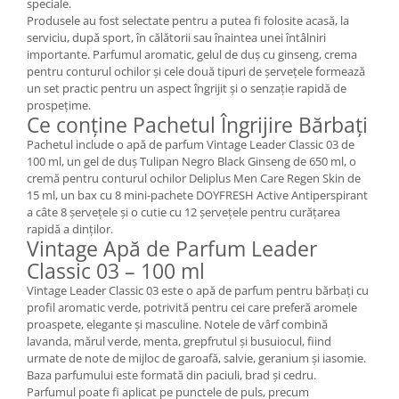
speciale.
Produsele au fost selectate pentru a putea fi folosite acasă, la
serviciu, după sport, în călătorii sau înaintea unei întâlniri
importante. Parfumul aromatic, gelul de duș cu ginseng, crema
pentru conturul ochilor și cele două tipuri de șervețele formează
un set practic pentru un aspect îngrijit și o senzație rapidă de
prospețime.
Ce conține Pachetul Îngrijire Bărbați
Pachetul include o apă de parfum Vintage Leader Classic 03 de
100 ml, un gel de duș Tulipan Negro Black Ginseng de 650 ml, o
cremă pentru conturul ochilor Deliplus Men Care Regen Skin de
15 ml, un bax cu 8 mini-pachete DOYFRESH Active Antiperspirant
a câte 8 șervețele și o cutie cu 12 șervețele pentru curățarea
rapidă a dinților.
Vintage Apă de Parfum Leader
Classic 03 – 100 ml
Vintage Leader Classic 03 este o apă de parfum pentru bărbați cu
profil aromatic verde, potrivită pentru cei care preferă aromele
proaspete, elegante și masculine. Notele de vârf combină
lavanda, mărul verde, menta, grepfrutul și busuiocul, fiind
urmate de note de mijloc de garoafă, salvie, geranium și iasomie.
Baza parfumului este formată din paciuli, brad și cedru.
Parfumul poate fi aplicat pe punctele de puls, precum