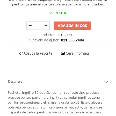
pentru îngrijirea zilnică, călătorii sau pentru a fi oferit cadou.
Plasturi
IN STOC
Produse incontinenta
Sampon
ADAUGA IN COS
Sare de baie
Cod Produs:
C3099
Servetele Umede
Ai nevoie de ajutor?
021 555 2484
Adauga la Favorite
Cere informatii
Descriere
Pachetul Îngrijire Bărbați Gentleman reunește cinci produse
practice pentru parfumare, îngrijirea corpului, îngrijirea zonei
ochilor, prospețimea pielii și igiena orală rapidă. Este o alegere
potrivită pentru rutina zilnică a unui bărbat activ, dar și o idee
inspirată de cadou pentru aniversări, sărbători sau alte ocazii