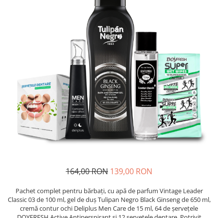
Insecticide
Ceaiuri
Dezinfectante
Cosmetice
Absorbanti de Umiditate & Rezerve
Vopsea Par
Bioactivatori & Tratamente Fose
Ingrijire Par
Septice
Ingrijire corp
Manusi Protectie
Ingrijire maini
Ingrijire picioare
Solutii curatare mobila
Ingrijire Urechi
Îngrijire Ten
Curatare Intretinere Incaltaminte
Farmaceutice
Gel de Dus
164,00 RON
139,00 RON
Igiena Orala
Make-up
Pachet complet pentru bărbați, cu apă de parfum Vintage Leader
Classic 03 de 100 ml, gel de duș Tulipan Negro Black Ginseng de 650 ml,
Fond de ten
cremă contur ochi Deliplus Men Care de 15 ml, 64 de șervețele
DOYFRESH Active Antiperspirant și 12 șervețele dentare. Potrivit
Rujuri