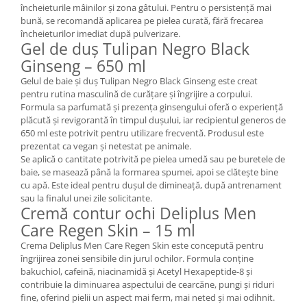
încheieturile mâinilor și zona gâtului. Pentru o persistență mai
bună, se recomandă aplicarea pe pielea curată, fără frecarea
încheieturilor imediat după pulverizare.
Gel de duș Tulipan Negro Black
Ginseng – 650 ml
Gelul de baie și duș Tulipan Negro Black Ginseng este creat
pentru rutina masculină de curățare și îngrijire a corpului.
Formula sa parfumată și prezența ginsengului oferă o experiență
plăcută și revigorantă în timpul dușului, iar recipientul generos de
650 ml este potrivit pentru utilizare frecventă. Produsul este
prezentat ca vegan și netestat pe animale.
Se aplică o cantitate potrivită pe pielea umedă sau pe buretele de
baie, se masează până la formarea spumei, apoi se clătește bine
cu apă. Este ideal pentru dușul de dimineață, după antrenament
sau la finalul unei zile solicitante.
Cremă contur ochi Deliplus Men
Care Regen Skin – 15 ml
Crema Deliplus Men Care Regen Skin este concepută pentru
îngrijirea zonei sensibile din jurul ochilor. Formula conține
bakuchiol, cafeină, niacinamidă și Acetyl Hexapeptide-8 și
contribuie la diminuarea aspectului de cearcăne, pungi și riduri
fine, oferind pielii un aspect mai ferm, mai neted și mai odihnit.