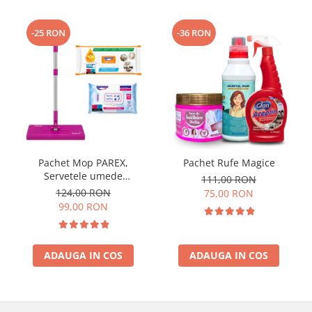
-25 RON
-36 RON
Pachet Mop PAREX,
Pachet Rufe Magice
Servetele umede
111,00 RON
Antibacteriene si
124,00 RON
75,00 RON
Multisuprafete
99,00 RON
ADAUGA IN COS
ADAUGA IN COS