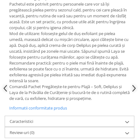
Pachetul este potrivit pentru persoanele care vor să își
pregătească pielea pentru sezonul cald, pentru cei care pleacă în
vacanță, pentru rutina de vară sau pentru un moment de răsfăț
acasă. Este un set practic, cu produse utile atât pentru îngrijirea
corpului, cât și pentru igiena zilnică.
Mod de utilizare: folosește gelul de duș exfoliant pe pielea
umedă, masează delicat cu mișcări circulare, apoi clătește bine cu
apă. După duș, aplică crema de corp Deliplus pe pielea curată și
uscată, insistând pe zonele mai uscate. Săpunul spumă Laya se
folosește pentru curățarea mâinilor, apoi se clătește cu apă.
Recomandare practică: pentru o piele mai fină înainte de plajă,
exfolierea se poate face cu o zi înainte, urmată de hidratare. Evită
exfolierea agresivă pe pielea iritată sau imediat după expunerea
intensă la soare.
Comandă Pachet Pregătește-te pentru Plajă – Soft, Deliplus și
Laya de la Prăvălia de Curățenie și bucură-te de o rutină completă
de vară, cu exfoliere, hidratare și prospețime.
Informatii conformitate produs
Caracteristici
Review-uri
(0)