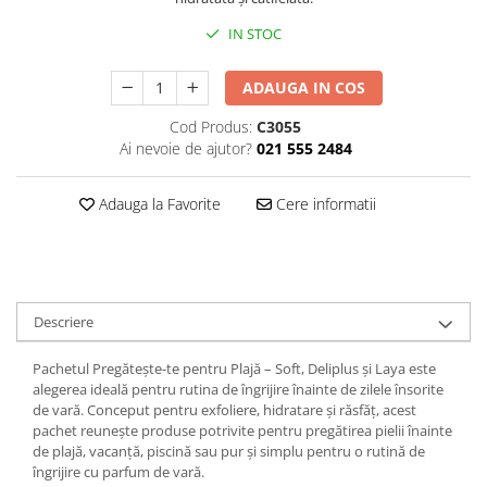
Plasturi
IN STOC
Produse incontinenta
ADAUGA IN COS
Sampon
Cod Produs:
C3055
Sare de baie
Ai nevoie de ajutor?
021 555 2484
Servetele Umede
Adauga la Favorite
Cere informatii
Descriere
Pachetul Pregătește-te pentru Plajă – Soft, Deliplus și Laya este
alegerea ideală pentru rutina de îngrijire înainte de zilele însorite
de vară. Conceput pentru exfoliere, hidratare și răsfăț, acest
pachet reunește produse potrivite pentru pregătirea pielii înainte
de plajă, vacanță, piscină sau pur și simplu pentru o rutină de
îngrijire cu parfum de vară.