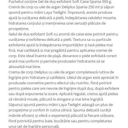
Pachetul conține Gel de duș exfoliant Soft Caise Spania 500 g,
Cremă de corp cu ulei de argan Deliplus Spania 250 ml și săpun
spumă pentru mâini Laya Twilight. Împreună, aceste produse
ajută la curățarea delicată a pielii, îndepărtarea celulelor moarte,
hidratarea corpului și menținerea unei senzații plăcute de
prospețime.
Gelul de duș exfoliant Soft cu aromă de caise este potrivit pentru
curățarea și exfolierea delicată a pielii. Textura sa cu particule
exfoliante ajută la îndepărtarea impurităților și lasă pielea mai
fină, mai catifelată și mai pregătită pentru aplicarea cremei de
corp. Este ideal înainte de plajă, deoarece o piele exfoliată corect
arată mai uniform și permite produselor hidratante să se
absoarbă mai bine.
Crema de corp Deliplus cu ulei de argan completează rutina de
îngrijire prin hidratare și catifelare. Uleiul de argan este apreciat în
produsele cosmetice pentru efectul său nutritiv, fiind potrivit
pentru pielea care are nevoie de îngrijire după duș, după exfoliere
sau după expunerea la soare. Aplicată regulat, crema ajută pielea
să rămână moale, plăcută la atingere și mai bine îngrijită.
Săpunul spumă pentru mâini Laya Twilight adaugă un plus de
prospețime și confort în rutina zilnică. Spuma delicată curăță
mâinile eficient și oferă o experiență plăcută la fiecare utilizare,
fiind potrivită pentru baie, bucătărie sau pentru completarea
unui set de îngrijire personală.