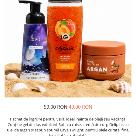
Insecticide
Ceaiuri
Dezinfectante
Cosmetice
Absorbanti de Umiditate & Rezerve
Vopsea Par
Bioactivatori & Tratamente Fose
Ingrijire Par
Septice
Ingrijire corp
Manusi Protectie
Ingrijire maini
Ingrijire picioare
Solutii curatare mobila
Ingrijire Urechi
Îngrijire Ten
Curatare Intretinere Incaltaminte
Farmaceutice
Gel de Dus
59,00 RON
49,00 RON
Igiena Orala
Make-up
Pachet de îngrijire pentru vară, ideal înainte de plajă sau vacanță.
Conține gel de duș exfoliant Soft cu caise, cremă de corp Deliplus cu
Fond de ten
ulei de argan și săpun spumă Laya Twilight, pentru piele curată, fină,
hidratată și catifelată.
Rujuri