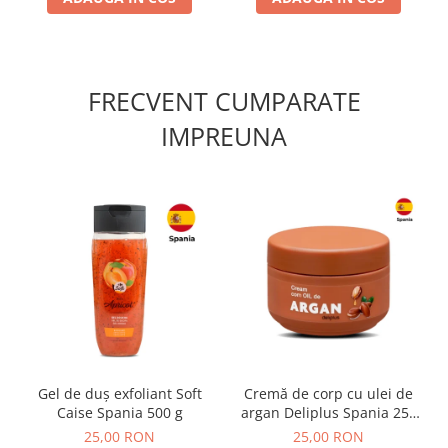
FRECVENT CUMPARATE
IMPREUNA
Gel de duș exfoliant Soft
Cremă de corp cu ulei de
Caise Spania 500 g
argan Deliplus Spania 250
ml
25,00 RON
25,00 RON