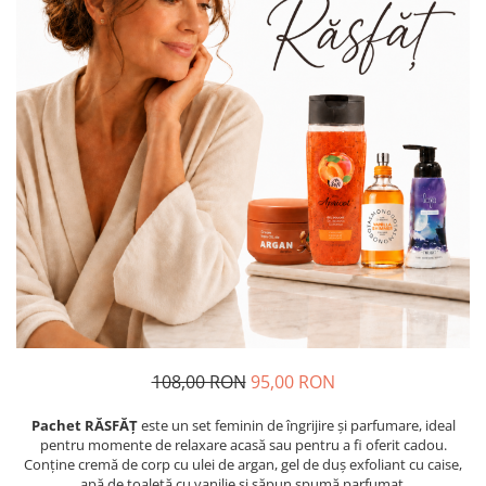
Insecticide
Ceaiuri
Dezinfectante
Cosmetice
Absorbanti de Umiditate & Rezerve
Vopsea Par
Bioactivatori & Tratamente Fose
Ingrijire Par
Septice
Ingrijire corp
Manusi Protectie
Ingrijire maini
Ingrijire picioare
Solutii curatare mobila
Ingrijire Urechi
Îngrijire Ten
Curatare Intretinere Incaltaminte
Farmaceutice
Gel de Dus
108,00 RON
95,00 RON
Igiena Orala
Make-up
Pachet RĂSFĂȚ
este un set feminin de îngrijire și parfumare, ideal
pentru momente de relaxare acasă sau pentru a fi oferit cadou.
Fond de ten
Conține cremă de corp cu ulei de argan, gel de duș exfoliant cu caise,
apă de toaletă cu vanilie și săpun spumă parfumat.
Rujuri