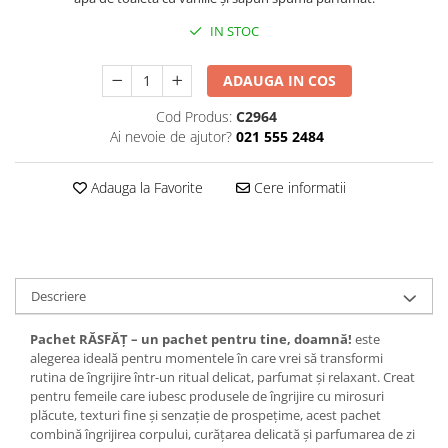
Plasturi
IN STOC
Produse incontinenta
ADAUGA IN COS
Sampon
Cod Produs:
C2964
Sare de baie
Ai nevoie de ajutor?
021 555 2484
Servetele Umede
Adauga la Favorite
Cere informatii
Descriere
Pachet RĂSFĂȚ – un pachet pentru tine, doamnă!
este
alegerea ideală pentru momentele în care vrei să transformi
rutina de îngrijire într-un ritual delicat, parfumat și relaxant. Creat
pentru femeile care iubesc produsele de îngrijire cu mirosuri
plăcute, texturi fine și senzație de prospețime, acest pachet
combină îngrijirea corpului, curățarea delicată și parfumarea de zi