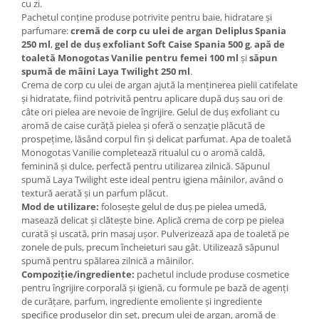
cu zi.
Pachetul conține produse potrivite pentru baie, hidratare și
parfumare:
cremă de corp cu ulei de argan Deliplus Spania
250 ml
,
gel de duș exfoliant Soft Caise Spania 500 g
,
apă de
toaletă Monogotas Vanilie pentru femei 100 ml
și
săpun
spumă de mâini Laya Twilight 250 ml
.
Crema de corp cu ulei de argan ajută la menținerea pielii catifelate
și hidratate, fiind potrivită pentru aplicare după duș sau ori de
câte ori pielea are nevoie de îngrijire. Gelul de duș exfoliant cu
aromă de caise curăță pielea și oferă o senzație plăcută de
prospețime, lăsând corpul fin și delicat parfumat. Apa de toaletă
Monogotas Vanilie completează ritualul cu o aromă caldă,
feminină și dulce, perfectă pentru utilizarea zilnică. Săpunul
spumă Laya Twilight este ideal pentru igiena mâinilor, având o
textură aerată și un parfum plăcut.
Mod de utilizare:
folosește gelul de duș pe pielea umedă,
masează delicat și clătește bine. Aplică crema de corp pe pielea
curată și uscată, prin masaj ușor. Pulverizează apa de toaletă pe
zonele de puls, precum încheieturi sau gât. Utilizează săpunul
spumă pentru spălarea zilnică a mâinilor.
Compoziție/ingrediente:
pachetul include produse cosmetice
pentru îngrijire corporală și igienă, cu formule pe bază de agenți
de curățare, parfum, ingrediente emoliente și ingrediente
specifice produselor din set, precum ulei de argan, aromă de