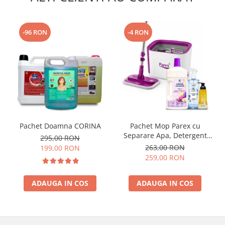
-96 RON
-4 RON
Pachet Doamna CORINA
Pachet Mop Parex cu
Separare Apa, Detergent
295,00 RON
Pardoseli, Odorizant
263,00 RON
199,00 RON
Camera si Sapun Spuma
259,00 RON
ADAUGA IN COS
ADAUGA IN COS