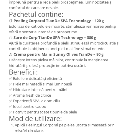
împreună pentru a reda pielii prospețimea, luminozitatea și
confortul de care are nevoie.
Pachetul conține:
🍋
Peeling Corporal TianDe SPA Technology – 120 g
Exfoliază delicat celulele moarte, stimulează reînnoirea pielii și
oferă o senzație intensă de prospețime.
🍊
Sare de Corp TianDe SPA Technology – 380 g
Ajută la curățarea profundă a pielii, stimulează microcirculația și
contribuie la obținerea unei pieli mai fine și mai netede.
🫒
Cremă pentru Mâini Sunny Olives TianDe – 80 g
Hrănește intens pielea mâinilor, contribuie la menținerea
hidratării și oferă protecție împotriva uscării.
Beneficii:
✅ Exfoliere delicată și eficientă
✅ Piele mai netedă și mai luminoasă
✅ Hidratare intensă pentru mâini
✅ Aromă fresh de citrice
✅ Experiență SPA la domiciliu
✅ Ideal pentru cadou
✅ Potrivit pentru toate tipurile de piele
Mod de utilizare:
Aplică Peelingul Corporal pe pielea uscata și masează prin
mișcări circulare.