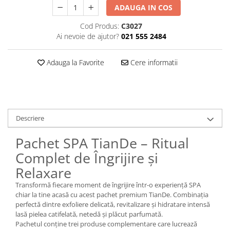
ADAUGA IN COS
Plasturi
Cod Produs:
C3027
Produse incontinenta
Ai nevoie de ajutor?
021 555 2484
Sampon
Sare de baie
Adauga la Favorite
Cere informatii
Servetele Umede
Descriere
Pachet SPA TianDe – Ritual
Complet de Îngrijire și
Relaxare
Transformă fiecare moment de îngrijire într-o experiență SPA
chiar la tine acasă cu acest pachet premium TianDe. Combinația
perfectă dintre exfoliere delicată, revitalizare și hidratare intensă
lasă pielea catifelată, netedă și plăcut parfumată.
Pachetul conține trei produse complementare care lucrează