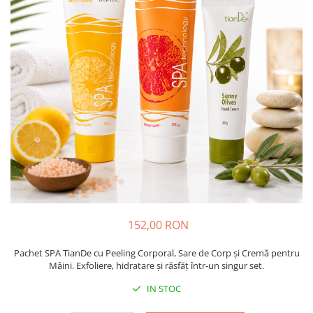
Absorbanti de Umiditate & Rezerve
Ceaiuri
Bioactivatori & Tratamente Fose
Septice
Cosmetice
Manusi Protectie
Vopsea Par
Ingrijire Par
Solutii curatare mobila
Ingrijire corp
Ingrijire maini
Ingrijire picioare
Ingrijire Urechi
Îngrijire Ten
Curatare Intretinere Incaltaminte
Farmaceutice
152,00 RON
Gel de Dus
Igiena Orala
Pachet SPA TianDe cu Peeling Corporal, Sare de Corp și Cremă pentru
Mâini. Exfoliere, hidratare și răsfăț într-un singur set.
Make-up
IN STOC
Fond de ten
Rujuri