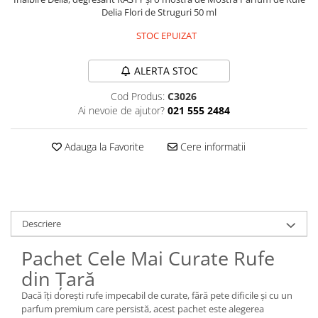
Delia Flori de Struguri 50 ml
Plasturi
STOC EPUIZAT
Produse incontinenta
Sampon
ALERTA STOC
Sare de baie
Cod Produs:
C3026
Servetele Umede
Ai nevoie de ajutor?
021 555 2484
Adauga la Favorite
Cere informatii
Descriere
Pachet Cele Mai Curate Rufe
din Țară
Dacă îți dorești rufe impecabil de curate, fără pete dificile și cu un
parfum premium care persistă, acest pachet este alegerea