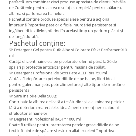
perfectă. Am combinat cinci produse apreciate de clienții Prăvălia
de Curățenie pentru a crea o soluție completă pentru spălarea,
albirea și parfumarea hainelor.
Pachetul conține produse special alese pentru a acționa
împreună împotriva petelor dificile, murdăriei persistente și
îngălbenirii textilelor, oferind în același timp un parfum plăcut și
de lungă durată.
Pachetul conține:
🩷 Detergent Gel pentru Rufe Albe și Colorate Efekt Performer 910
ml
Curăță eficient hainele albe și colorate, oferind până la 26 de
spălări și protecție anticalcar pentru mașina de spălat.
🩷 Detergent Profesional de Scos Pete ACEPRIN 750 ml
Ajută la îndepărtarea petelor dificile de pe haine, fiind ideal
pentru guler, manșete, pete alimentare și alte tipuri de murdărie
persistentă.
🩷 Sare Înălbire Delia 500 g
Contribuie la albirea delicată a țesăturilor și la eliminarea petelor
fără a deteriora materialele. Ideală pentru menținerea albului
strălucitor al hainelor.
🩷 Degresant Profesional RASTY 1000 ml
Poate fi utilizat pentru pretratarea petelor grase dificile de pe
textile înainte de spălare și este un aliat excelent împotriva