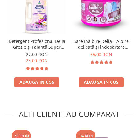
Detergent Profesional Delia
Sare Înălbire Delia – Albire
Gresie și Faianță Super
delicată și îndepărtare
Parfumat 1L
eficientă a petelor 500 g
27,00 RON
65,00 RON
23,00 RON
ADAUGA IN COS
ADAUGA IN COS
ALTI CLIENTI AU CUMPARAT
-96 RON
-34 RON