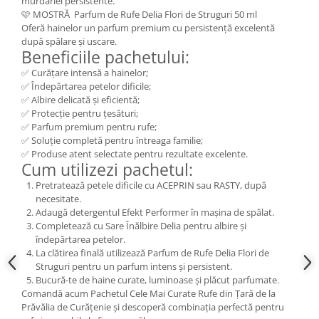
murdăriei persistente.
🩷 MOSTRĂ Parfum de Rufe Delia Flori de Struguri 50 ml
Oferă hainelor un parfum premium cu persistență excelentă
după spălare și uscare.
Beneficiile pachetului:
✅ Curățare intensă a hainelor;
✅ Îndepărtarea petelor dificile;
✅ Albire delicată și eficientă;
✅ Protecție pentru țesături;
✅ Parfum premium pentru rufe;
✅ Soluție completă pentru întreaga familie;
✅ Produse atent selectate pentru rezultate excelente.
Cum utilizezi pachetul:
Pretratează petele dificile cu ACEPRIN sau RASTY, după
necesitate.
Adaugă detergentul Efekt Performer în mașina de spălat.
Completează cu Sare Înălbire Delia pentru albire și
îndepărtarea petelor.
La clătirea finală utilizează Parfum de Rufe Delia Flori de
Struguri pentru un parfum intens și persistent.
Bucură-te de haine curate, luminoase și plăcut parfumate.
Comandă acum Pachetul Cele Mai Curate Rufe din Țară de la
Prăvălia de Curățenie și descoperă combinația perfectă pentru