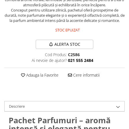
atmosferă plăcută și echilibrată în orice încăpere.
Plasturi
Conceput pentru utilizare zilnică, pachetul oferă prospețime de
durată, note parfumate elegante și o experiență olfactivă completă, de
Produse incontinenta
la parfum ambiental intens până la accente delicate și romantice.
Sampon
STOC EPUIZAT
Sare de baie
Servetele Umede
ALERTA STOC
Cod Produs:
C2586
Ai nevoie de ajutor?
021 555 2484
Adauga la Favorite
Cere informatii
Descriere
Pachet Parfumuri – aromă
intensă și eleganță pentru