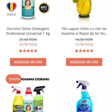
Secretul Deliei Detergent
Fito sapun intim cu ulei de
Profesional Universal 1 Kg
masline si floare de tei Viva
Oliva 400 ml
27,00 RON
18,00 RON
23,00 RON
15,00 RON
ADAUGA IN COS
ADAUGA IN COS
-19 RON