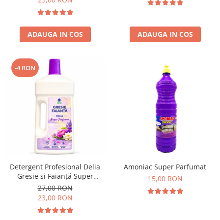
ADAUGA IN COS
ADAUGA IN COS
-4 RON
Detergent Profesional Delia
Amoniac Super Parfumat
Gresie și Faianță Super
15,00 RON
Parfumat 1L
27,00 RON
23,00 RON