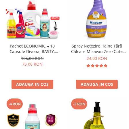
Pachet ECONOMIC – 10
Spray Netezire Haine Fără
Capsule Divona, RASTY,
Călcare Misavan Zero Cute
ACEPRIN, Efekt, Secretul Deliei
Zero Parfum 500 ml
105,00 RON
24,00 RON
+ Sare Inalbire GRATIS
75,00 RON
ADAUGA IN COS
ADAUGA IN COS
-4 RON
-3 RON