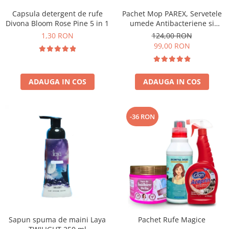
Capsula detergent de rufe
Pachet Mop PAREX, Servetele
Divona Bloom Rose Pine 5 in 1
umede Antibacteriene si
Multisuprafete
1,30 RON
124,00 RON
99,00 RON
ADAUGA IN COS
ADAUGA IN COS
-36 RON
Sapun spuma de maini Laya
Pachet Rufe Magice