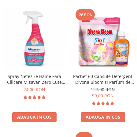
-28 RON
Spray Netezire Haine Fără
Pachet 60 Capsule Detergent
Călcare Misavan Zero Cute
Divona Bloom si Parfum de
Harmony Parfum Discret 500
Rufe Corfu Breeze by Delia
24,00 RON
127,00 RON
ml
200 ml
99,00 RON
ADAUGA IN COS
ADAUGA IN COS