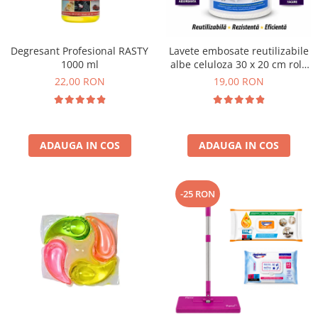
Plasturi
Produse incontinenta
Degresant Profesional RASTY
Lavete embosate reutilizabile
Sampon
1000 ml
albe celuloza 30 x 20 cm rola
50 bucati
22,00 RON
19,00 RON
Sare de baie
Servetele Umede
ADAUGA IN COS
ADAUGA IN COS
-25 RON