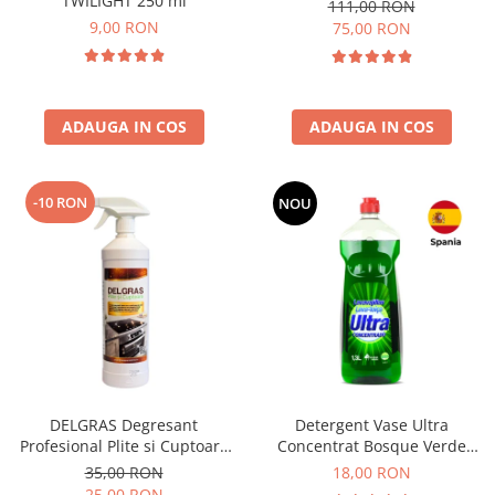
TWILIGHT 250 ml
111,00 RON
9,00 RON
75,00 RON
ADAUGA IN COS
ADAUGA IN COS
-10 RON
NOU
DELGRAS Degresant
Detergent Vase Ultra
Profesional Plite si Cuptoare
Concentrat Bosque Verde
1L
Spania 1.3L
35,00 RON
18,00 RON
25,00 RON