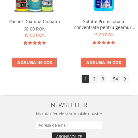
Pachet Doamna Ciobanu
Solutie Profesionala
concentrata pentru geamuri
68,00 RON
Gian 1000 ml
15,00 RON
49,00 RON
ADAUGA IN COS
ADAUGA IN COS
1
2
3
54
...
NEWSLETTER
Nu rata ofertele si promotiile noastre