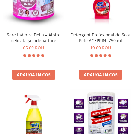
Absorbanti de Umiditate & Rezerve
Ceaiuri
Bioactivatori & Tratamente Fose
Septice
Cosmetice
Manusi Protectie
Vopsea Par
Ingrijire Par
Solutii curatare mobila
Sare Înălbire Delia – Albire
Detergent Profesional de Scos
delicată și îndepărtare
Pete ACEPRIN, 750 ml
Ingrijire corp
eficientă a petelor 500 g
65,00 RON
19,00 RON
Ingrijire maini
Ingrijire picioare
Ingrijire Urechi
Îngrijire Ten
ADAUGA IN COS
ADAUGA IN COS
Curatare Intretinere Incaltaminte
Farmaceutice
Gel de Dus
Igiena Orala
Make-up
Fond de ten
Rujuri