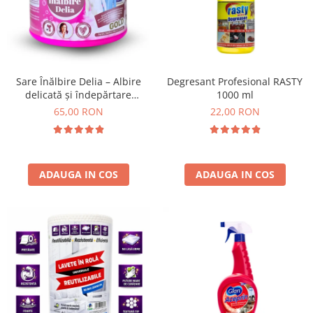
Insecticide
Ceaiuri
Dezinfectante
Cosmetice
Absorbanti de Umiditate & Rezerve
Vopsea Par
Bioactivatori & Tratamente Fose
Ingrijire Par
Sare Înălbire Delia – Albire
Degresant Profesional RASTY
Septice
delicată și îndepărtare
1000 ml
Ingrijire corp
eficientă a petelor 500 g
65,00 RON
22,00 RON
Manusi Protectie
Ingrijire maini
Ingrijire picioare
Solutii curatare mobila
Ingrijire Urechi
Îngrijire Ten
ADAUGA IN COS
ADAUGA IN COS
Curatare Intretinere Incaltaminte
Farmaceutice
Gel de Dus
Igiena Orala
Make-up
Fond de ten
Rujuri