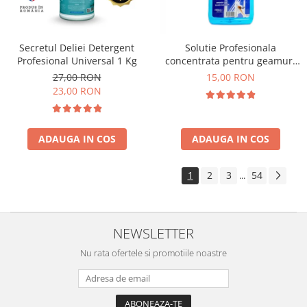
Secretul Deliei Detergent
Solutie Profesionala
Profesional Universal 1 Kg
concentrata pentru geamuri
Gian 1000 ml
27,00 RON
15,00 RON
23,00 RON
ADAUGA IN COS
ADAUGA IN COS
1
2
3
54
...
NEWSLETTER
Nu rata ofertele si promotiile noastre