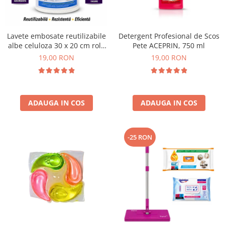
Plasturi
Produse incontinenta
Lavete embosate reutilizabile
Detergent Profesional de Scos
Sampon
albe celuloza 30 x 20 cm rola
Pete ACEPRIN, 750 ml
50 bucati
19,00 RON
19,00 RON
Sare de baie
Servetele Umede
ADAUGA IN COS
ADAUGA IN COS
-25 RON