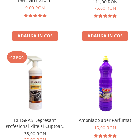
TWILIGHT 250 ml
111,00 RON
9,00 RON
75,00 RON
ADAUGA IN COS
ADAUGA IN COS
-10 RON
DELGRAS Degresant
Amoniac Super Parfumat
Profesional Plite si Cuptoare
15,00 RON
1L
35,00 RON
25,00 RON