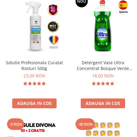
NOU
Solutie Profesionala Curatat
Detergent Vase Ultra
Rosturi 500g
Concentrat Bosque Verde
Spania 1.3L
23,00 RON
18,00 RON
ADAUGA IN COS
ADAUGA IN COS
-3 RON
-30 RON