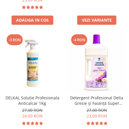
ADAUGA IN COS
VEZI VARIANTE
-3 RON
-4 RON
DELKAL Soluție Profesionala
Detergent Profesional Delia
Anticalcar 1Kg
Gresie și Faianță Super
Parfumat 1L
27,00 RON
27,00 RON
24,00 RON
23,00 RON