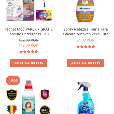
Pachet Mop PAREX + GRATIS
Spray Netezire Haine Fără
Capsule Deterget PUROX
Călcare Misavan Zero Cute
Zero Parfum 500 ml
152,00 RON
24,00 RON
118,00 RON
ADAUGA IN COS
ADAUGA IN COS
-4 RON