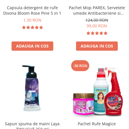
Capsula detergent de rufe
Pachet Mop PAREX, Servetele
Divona Bloom Rose Pine 5 in 1
umede Antibacteriene si
Multisuprafete
1,30 RON
124,00 RON
99,00 RON
ADAUGA IN COS
ADAUGA IN COS
-36 RON
Sapun spuma de maini Laya
Pachet Rufe Magice