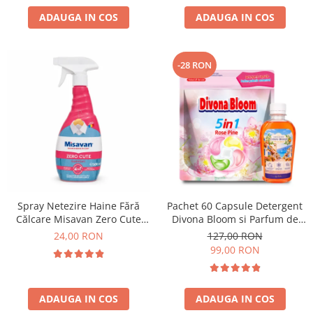
ADAUGA IN COS
ADAUGA IN COS
-28 RON
Spray Netezire Haine Fără
Pachet 60 Capsule Detergent
Călcare Misavan Zero Cute
Divona Bloom si Parfum de
Harmony Parfum Discret 500
Rufe Corfu Breeze by Delia
24,00 RON
127,00 RON
ml
200 ml
99,00 RON
ADAUGA IN COS
ADAUGA IN COS