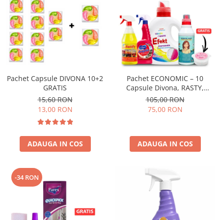
Pachet Capsule DIVONA 10+2
Pachet ECONOMIC – 10
GRATIS
Capsule Divona, RASTY,
ACEPRIN, Efekt, Secretul Deliei
15,60 RON
105,00 RON
+ Sare Inalbire GRATIS
13,00 RON
75,00 RON
ADAUGA IN COS
ADAUGA IN COS
-34 RON