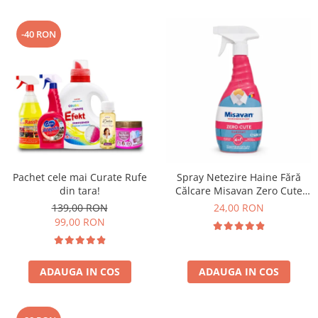
-40 RON
Pachet cele mai Curate Rufe
Spray Netezire Haine Fără
din tara!
Călcare Misavan Zero Cute
Harmony Parfum Discret 500
139,00 RON
24,00 RON
ml
99,00 RON
ADAUGA IN COS
ADAUGA IN COS