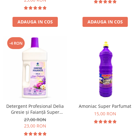
ADAUGA IN COS
ADAUGA IN COS
-4 RON
Detergent Profesional Delia
Amoniac Super Parfumat
Gresie și Faianță Super
15,00 RON
Parfumat 1L
27,00 RON
23,00 RON