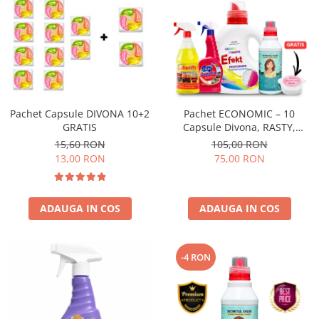
Pachet Capsule DIVONA 10+2
Pachet ECONOMIC – 10
GRATIS
Capsule Divona, RASTY,
ACEPRIN, Efekt, Secretul Deliei
15,60 RON
105,00 RON
+ Sare Inalbire GRATIS
13,00 RON
75,00 RON
ADAUGA IN COS
ADAUGA IN COS
-4 RON