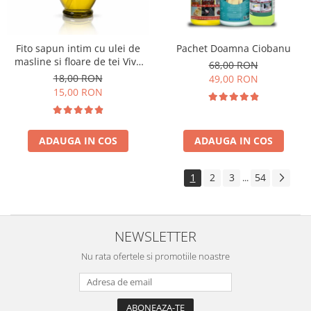
Fito sapun intim cu ulei de
Pachet Doamna Ciobanu
masline si floare de tei Viva
68,00 RON
Oliva 400 ml
18,00 RON
49,00 RON
15,00 RON
ADAUGA IN COS
ADAUGA IN COS
1
2
3
54
...
NEWSLETTER
Nu rata ofertele si promotiile noastre