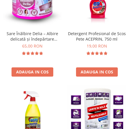
Absorbanti de Umiditate & Rezerve
Ceaiuri
Bioactivatori & Tratamente Fose
Septice
Cosmetice
Manusi Protectie
Vopsea Par
Ingrijire Par
Solutii curatare mobila
Sare Înălbire Delia – Albire
Detergent Profesional de Scos
delicată și îndepărtare
Pete ACEPRIN, 750 ml
Ingrijire corp
eficientă a petelor 500 g
65,00 RON
19,00 RON
Ingrijire maini
Ingrijire picioare
Ingrijire Urechi
Îngrijire Ten
ADAUGA IN COS
ADAUGA IN COS
Curatare Intretinere Incaltaminte
Farmaceutice
Gel de Dus
Igiena Orala
Make-up
Fond de ten
Rujuri