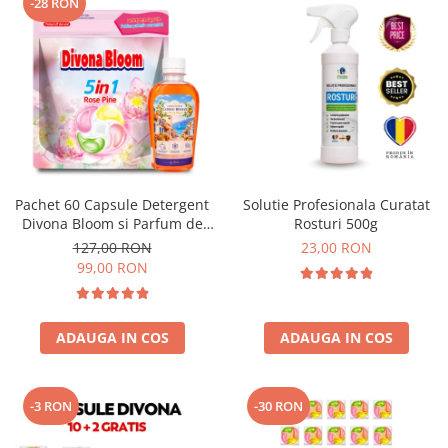
-28 RON
Pachet 60 Capsule Detergent
Solutie Profesionala Curatat
Divona Bloom si Parfum de
Rosturi 500g
Rufe Corfu Breeze by Delia
127,00 RON
23,00 RON
200 ml
99,00 RON
ADAUGA IN COS
ADAUGA IN COS
-3 RON
-30 RON