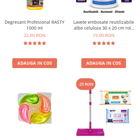
Plasturi
Produse incontinenta
Degresant Profesional RASTY
Lavete embosate reutilizabile
Sampon
1000 ml
albe celuloza 30 x 20 cm rola
50 bucati
22,00 RON
19,00 RON
Sare de baie
Servetele Umede
ADAUGA IN COS
ADAUGA IN COS
-25 RON