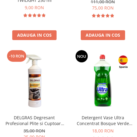
TWILIGHT 250 ml
111,00 RON
9,00 RON
75,00 RON
ADAUGA IN COS
ADAUGA IN COS
-10 RON
NOU
DELGRAS Degresant
Detergent Vase Ultra
Profesional Plite si Cuptoare
Concentrat Bosque Verde
1L
Spania 1.3L
35,00 RON
18,00 RON
25,00 RON