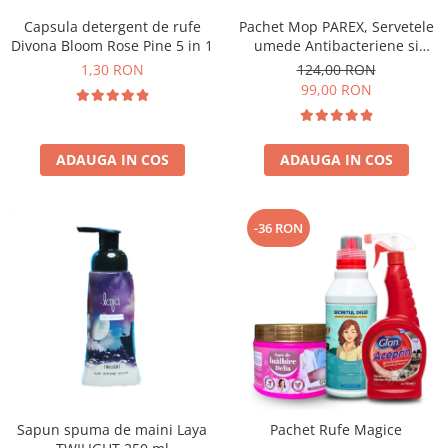
Capsula detergent de rufe
Pachet Mop PAREX, Servetele
Divona Bloom Rose Pine 5 in 1
umede Antibacteriene si
Multisuprafete
1,30 RON
124,00 RON
99,00 RON
ADAUGA IN COS
ADAUGA IN COS
-36 RON
Sapun spuma de maini Laya
Pachet Rufe Magice