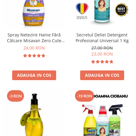
Spray Netezire Haine Fără
Secretul Deliei Detergent
Călcare Misavan Zero Cute
Profesional Universal 1 Kg
Zero Parfum 500 ml
24,00 RON
27,00 RON
23,00 RON
ADAUGA IN COS
ADAUGA IN COS
-3 RON
-19 RON