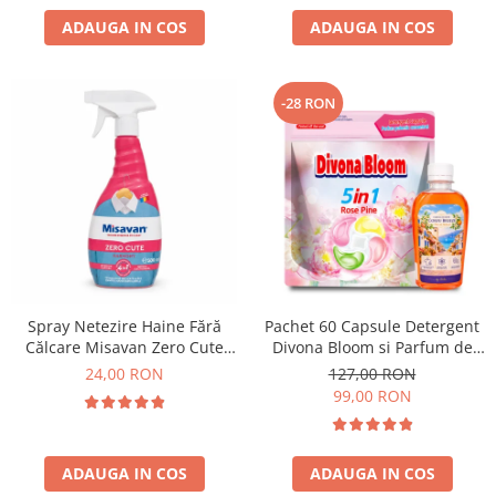
ADAUGA IN COS
ADAUGA IN COS
-28 RON
Spray Netezire Haine Fără
Pachet 60 Capsule Detergent
Călcare Misavan Zero Cute
Divona Bloom si Parfum de
Harmony Parfum Discret 500
Rufe Corfu Breeze by Delia
24,00 RON
127,00 RON
ml
200 ml
99,00 RON
ADAUGA IN COS
ADAUGA IN COS