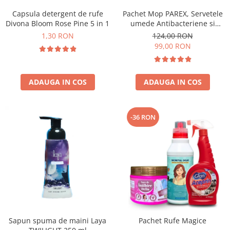
Capsula detergent de rufe
Pachet Mop PAREX, Servetele
Divona Bloom Rose Pine 5 in 1
umede Antibacteriene si
Multisuprafete
1,30 RON
124,00 RON
99,00 RON
ADAUGA IN COS
ADAUGA IN COS
-36 RON
Sapun spuma de maini Laya
Pachet Rufe Magice