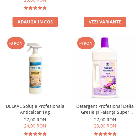
ADAUGA IN COS
VEZI VARIANTE
-3 RON
-4 RON
DELKAL Soluție Profesionala
Detergent Profesional Delia
Anticalcar 1Kg
Gresie și Faianță Super
Parfumat 1L
27,00 RON
27,00 RON
24,00 RON
23,00 RON