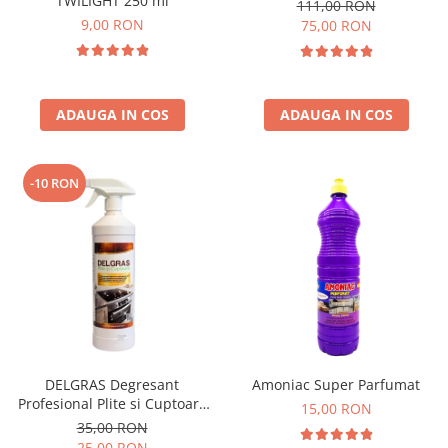
TWILIGHT 250 ml
111,00 RON
9,00 RON
75,00 RON
ADAUGA IN COS
ADAUGA IN COS
-10 RON
DELGRAS Degresant
Amoniac Super Parfumat
Profesional Plite si Cuptoare
15,00 RON
1L
35,00 RON
25,00 RON