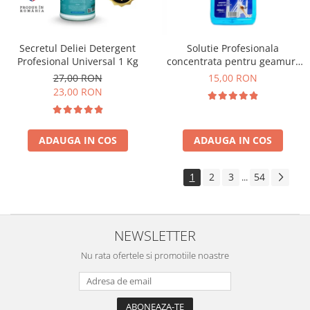
Secretul Deliei Detergent
Solutie Profesionala
Profesional Universal 1 Kg
concentrata pentru geamuri
Gian 1000 ml
27,00 RON
15,00 RON
23,00 RON
ADAUGA IN COS
ADAUGA IN COS
1
2
3
54
...
NEWSLETTER
Nu rata ofertele si promotiile noastre