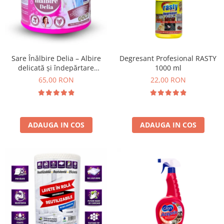
Insecticide
Ceaiuri
Dezinfectante
Cosmetice
Absorbanti de Umiditate & Rezerve
Vopsea Par
Bioactivatori & Tratamente Fose
Ingrijire Par
Sare Înălbire Delia – Albire
Degresant Profesional RASTY
Septice
delicată și îndepărtare
1000 ml
Ingrijire corp
eficientă a petelor 500 g
65,00 RON
22,00 RON
Manusi Protectie
Ingrijire maini
Ingrijire picioare
Solutii curatare mobila
Ingrijire Urechi
Îngrijire Ten
ADAUGA IN COS
ADAUGA IN COS
Curatare Intretinere Incaltaminte
Farmaceutice
Gel de Dus
Igiena Orala
Make-up
Fond de ten
Rujuri