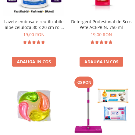
Plasturi
Produse incontinenta
Lavete embosate reutilizabile
Detergent Profesional de Scos
Sampon
albe celuloza 30 x 20 cm rola
Pete ACEPRIN, 750 ml
50 bucati
19,00 RON
19,00 RON
Sare de baie
Servetele Umede
ADAUGA IN COS
ADAUGA IN COS
-25 RON