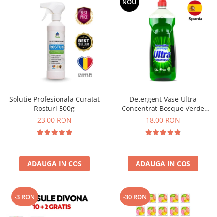
NOU
Solutie Profesionala Curatat
Detergent Vase Ultra
Rosturi 500g
Concentrat Bosque Verde
Spania 1.3L
23,00 RON
18,00 RON
ADAUGA IN COS
ADAUGA IN COS
-3 RON
-30 RON