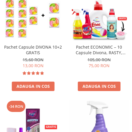
Pachet Capsule DIVONA 10+2
Pachet ECONOMIC – 10
GRATIS
Capsule Divona, RASTY,
ACEPRIN, Efekt, Secretul Deliei
15,60 RON
105,00 RON
+ Sare Inalbire GRATIS
13,00 RON
75,00 RON
ADAUGA IN COS
ADAUGA IN COS
-34 RON