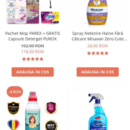
Pachet Mop PAREX + GRATIS
Spray Netezire Haine Fără
Capsule Deterget PUROX
Călcare Misavan Zero Cute
Zero Parfum 500 ml
152,00 RON
24,00 RON
118,00 RON
ADAUGA IN COS
ADAUGA IN COS
-4 RON