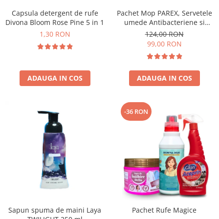
Capsula detergent de rufe
Pachet Mop PAREX, Servetele
Divona Bloom Rose Pine 5 in 1
umede Antibacteriene si
Multisuprafete
1,30 RON
124,00 RON
99,00 RON
ADAUGA IN COS
ADAUGA IN COS
-36 RON
Sapun spuma de maini Laya
Pachet Rufe Magice