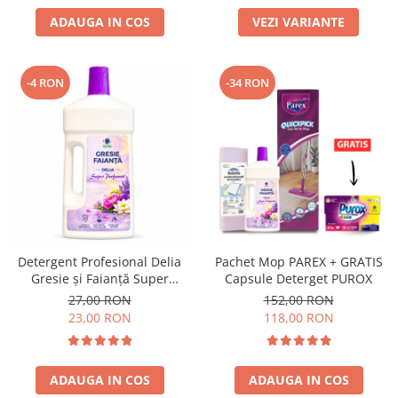
ADAUGA IN COS
VEZI VARIANTE
-4 RON
-34 RON
Detergent Profesional Delia
Pachet Mop PAREX + GRATIS
Gresie și Faianță Super
Capsule Deterget PUROX
Parfumat 1L
27,00 RON
152,00 RON
23,00 RON
118,00 RON
ADAUGA IN COS
ADAUGA IN COS