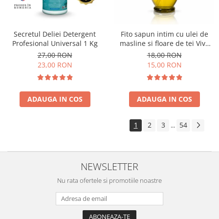
Secretul Deliei Detergent
Fito sapun intim cu ulei de
Profesional Universal 1 Kg
masline si floare de tei Viva
Oliva 400 ml
27,00 RON
18,00 RON
23,00 RON
15,00 RON
ADAUGA IN COS
ADAUGA IN COS
1
2
3
54
...
NEWSLETTER
Nu rata ofertele si promotiile noastre