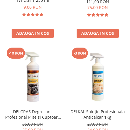
TWILIGHT 250 ml
111,00 RON
9,00 RON
75,00 RON
ADAUGA IN COS
ADAUGA IN COS
-10 RON
-3 RON
DELGRAS Degresant
DELKAL Soluție Profesionala
Profesional Plite si Cuptoare
Anticalcar 1Kg
1L
35,00 RON
27,00 RON
25,00 RON
24,00 RON