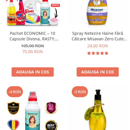
Pachet ECONOMIC – 10
Spray Netezire Haine Fără
Capsule Divona, RASTY,
Călcare Misavan Zero Cute
ACEPRIN, Efekt, Secretul Deliei
Zero Parfum 500 ml
105,00 RON
24,00 RON
+ Sare Inalbire GRATIS
75,00 RON
ADAUGA IN COS
ADAUGA IN COS
-4 RON
-3 RON