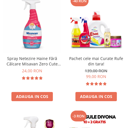
-40 RON
Spray Netezire Haine Fără
Pachet cele mai Curate Rufe
Călcare Misavan Zero Cute
din tara!
Harmony Parfum Discret 500
24,00 RON
139,00 RON
ml
99,00 RON
ADAUGA IN COS
ADAUGA IN COS
-3 RON