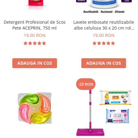
Plasturi
Produse incontinenta
Detergent Profesional de Scos
Lavete embosate reutilizabile
Sampon
Pete ACEPRIN, 750 ml
albe celuloza 30 x 20 cm rola
50 bucati
19,00 RON
19,00 RON
Sare de baie
Servetele Umede
ADAUGA IN COS
ADAUGA IN COS
-25 RON