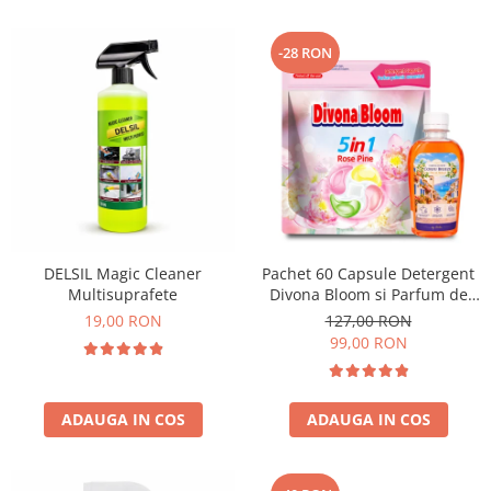
-28 RON
DELSIL Magic Cleaner
Pachet 60 Capsule Detergent
Multisuprafete
Divona Bloom si Parfum de
Rufe Corfu Breeze by Delia
19,00 RON
127,00 RON
200 ml
99,00 RON
ADAUGA IN COS
ADAUGA IN COS