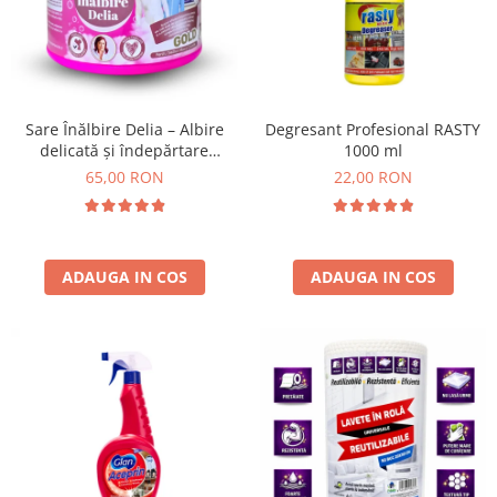
Insecticide
Ceaiuri
Dezinfectante
Cosmetice
Absorbanti de Umiditate & Rezerve
Vopsea Par
Bioactivatori & Tratamente Fose
Ingrijire Par
Sare Înălbire Delia – Albire
Degresant Profesional RASTY
Septice
delicată și îndepărtare
1000 ml
Ingrijire corp
eficientă a petelor 500 g
65,00 RON
22,00 RON
Manusi Protectie
Ingrijire maini
Ingrijire picioare
Solutii curatare mobila
Ingrijire Urechi
Îngrijire Ten
ADAUGA IN COS
ADAUGA IN COS
Curatare Intretinere Incaltaminte
Farmaceutice
Gel de Dus
Igiena Orala
Make-up
Fond de ten
Rujuri