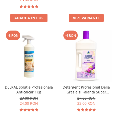
ADAUGA IN COS
VEZI VARIANTE
-3 RON
-4 RON
DELKAL Soluție Profesionala
Detergent Profesional Delia
Anticalcar 1Kg
Gresie și Faianță Super
Parfumat 1L
27,00 RON
27,00 RON
24,00 RON
23,00 RON