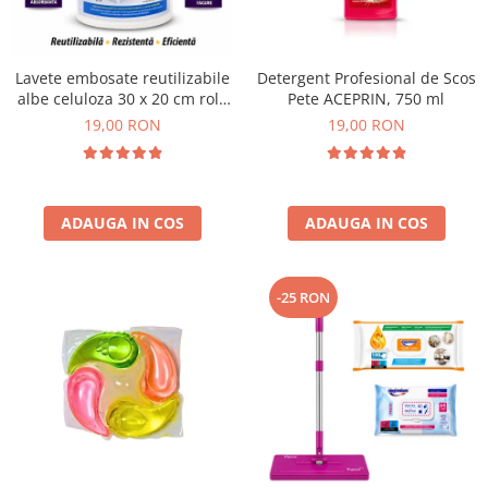
Plasturi
Produse incontinenta
Lavete embosate reutilizabile
Detergent Profesional de Scos
Sampon
albe celuloza 30 x 20 cm rola
Pete ACEPRIN, 750 ml
50 bucati
19,00 RON
19,00 RON
Sare de baie
Servetele Umede
ADAUGA IN COS
ADAUGA IN COS
-25 RON