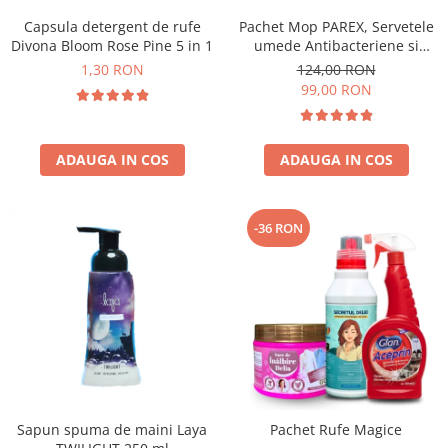
Capsula detergent de rufe
Pachet Mop PAREX, Servetele
Divona Bloom Rose Pine 5 in 1
umede Antibacteriene si
Multisuprafete
1,30 RON
124,00 RON
99,00 RON
ADAUGA IN COS
ADAUGA IN COS
-36 RON
Sapun spuma de maini Laya
Pachet Rufe Magice