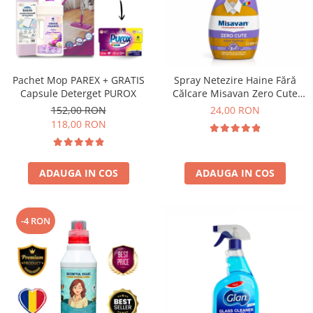
Pachet Mop PAREX + GRATIS
Spray Netezire Haine Fără
Capsule Deterget PUROX
Călcare Misavan Zero Cute
Zero Parfum 500 ml
152,00 RON
24,00 RON
118,00 RON
ADAUGA IN COS
ADAUGA IN COS
-4 RON