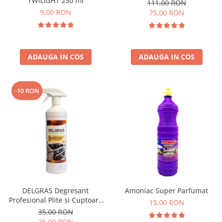
TWILIGHT 250 ml
111,00 RON
9,00 RON
75,00 RON
ADAUGA IN COS
ADAUGA IN COS
-10 RON
DELGRAS Degresant
Amoniac Super Parfumat
Profesional Plite si Cuptoare
15,00 RON
1L
35,00 RON
25,00 RON