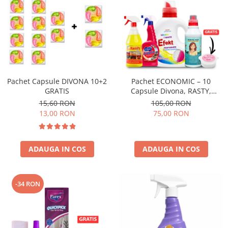
Pachet Capsule DIVONA 10+2
Pachet ECONOMIC – 10
GRATIS
Capsule Divona, RASTY,
ACEPRIN, Efekt, Secretul Deliei
15,60 RON
105,00 RON
+ Sare Inalbire GRATIS
13,00 RON
75,00 RON
ADAUGA IN COS
ADAUGA IN COS
-34 RON