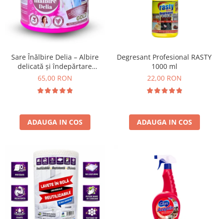
Insecticide
Ceaiuri
Dezinfectante
Cosmetice
Absorbanti de Umiditate & Rezerve
Vopsea Par
Bioactivatori & Tratamente Fose
Ingrijire Par
Sare Înălbire Delia – Albire
Degresant Profesional RASTY
Septice
delicată și îndepărtare
1000 ml
Ingrijire corp
eficientă a petelor 500 g
65,00 RON
22,00 RON
Manusi Protectie
Ingrijire maini
Ingrijire picioare
Solutii curatare mobila
Ingrijire Urechi
Îngrijire Ten
ADAUGA IN COS
ADAUGA IN COS
Curatare Intretinere Incaltaminte
Farmaceutice
Gel de Dus
Igiena Orala
Make-up
Fond de ten
Rujuri