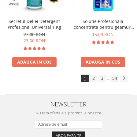
Secretul Deliei Detergent
Solutie Profesionala
Profesional Universal 1 Kg
concentrata pentru geamuri
Gian 1000 ml
27,00 RON
15,00 RON
23,00 RON
ADAUGA IN COS
ADAUGA IN COS
1
2
3
54
...
NEWSLETTER
Nu rata ofertele si promotiile noastre