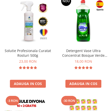
NOU
Solutie Profesionala Curatat
Detergent Vase Ultra
Rosturi 500g
Concentrat Bosque Verde
Spania 1.3L
23,00 RON
18,00 RON
ADAUGA IN COS
ADAUGA IN COS
-3 RON
-30 RON