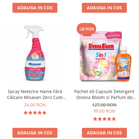
ADAUGA IN COS
ADAUGA IN COS
-28 RON
Spray Netezire Haine Fără
Pachet 60 Capsule Detergent
Călcare Misavan Zero Cute
Divona Bloom si Parfum de
Harmony Parfum Discret 500
Rufe Corfu Breeze by Delia
24,00 RON
127,00 RON
ml
200 ml
99,00 RON
ADAUGA IN COS
ADAUGA IN COS