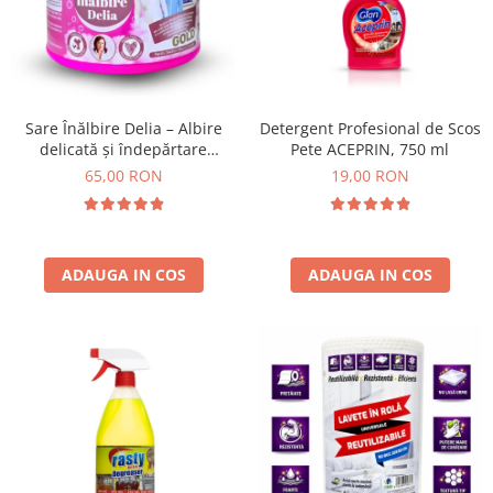
Absorbanti de Umiditate & Rezerve
Ceaiuri
Bioactivatori & Tratamente Fose
Septice
Cosmetice
Manusi Protectie
Vopsea Par
Ingrijire Par
Solutii curatare mobila
Sare Înălbire Delia – Albire
Detergent Profesional de Scos
delicată și îndepărtare
Pete ACEPRIN, 750 ml
Ingrijire corp
eficientă a petelor 500 g
65,00 RON
19,00 RON
Ingrijire maini
Ingrijire picioare
Ingrijire Urechi
Îngrijire Ten
ADAUGA IN COS
ADAUGA IN COS
Curatare Intretinere Incaltaminte
Farmaceutice
Gel de Dus
Igiena Orala
Make-up
Fond de ten
Rujuri