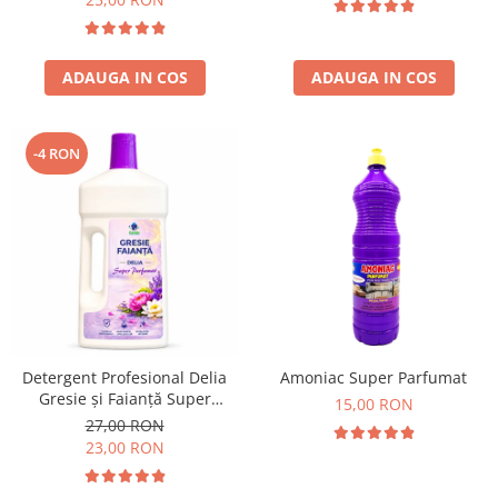
ADAUGA IN COS
ADAUGA IN COS
-4 RON
Detergent Profesional Delia
Amoniac Super Parfumat
Gresie și Faianță Super
15,00 RON
Parfumat 1L
27,00 RON
23,00 RON