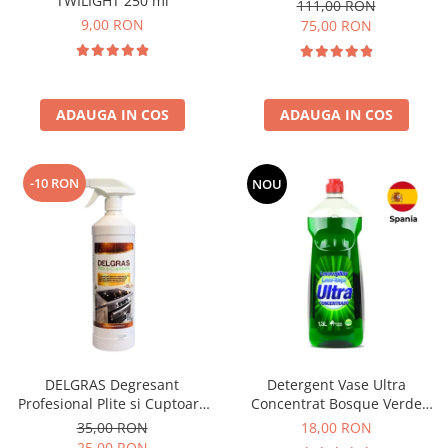
TWILIGHT 250 ml
111,00 RON
9,00 RON
75,00 RON
ADAUGA IN COS
ADAUGA IN COS
-10 RON
NOU
DELGRAS Degresant
Detergent Vase Ultra
Profesional Plite si Cuptoare
Concentrat Bosque Verde
1L
Spania 1.3L
35,00 RON
18,00 RON
25,00 RON