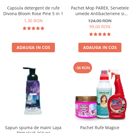
Capsula detergent de rufe
Pachet Mop PAREX, Servetele
Divona Bloom Rose Pine 5 in 1
umede Antibacteriene si
Multisuprafete
1,30 RON
124,00 RON
99,00 RON
ADAUGA IN COS
ADAUGA IN COS
-36 RON
Sapun spuma de maini Laya
Pachet Rufe Magice