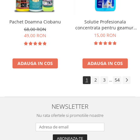
Pachet Doamna Ciobanu
Solutie Profesionala
concentrata pentru geamuri
68,00 RON
Gian 1000 ml
15,00 RON
49,00 RON
ADAUGA IN COS
ADAUGA IN COS
1
2
3
54
...
NEWSLETTER
Nu rata ofertele si promotiile noastre