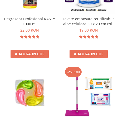
Plasturi
Produse incontinenta
Degresant Profesional RASTY
Lavete embosate reutilizabile
Sampon
1000 ml
albe celuloza 30 x 20 cm rola
50 bucati
22,00 RON
19,00 RON
Sare de baie
Servetele Umede
ADAUGA IN COS
ADAUGA IN COS
-25 RON