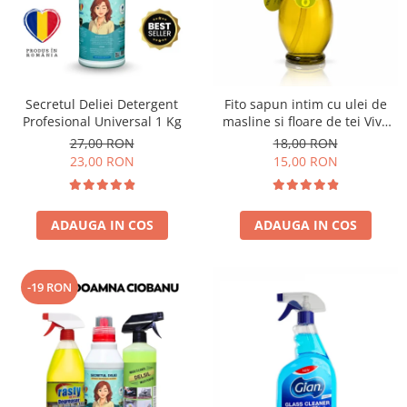
Secretul Deliei Detergent
Fito sapun intim cu ulei de
Profesional Universal 1 Kg
masline si floare de tei Viva
Oliva 400 ml
27,00 RON
18,00 RON
23,00 RON
15,00 RON
ADAUGA IN COS
ADAUGA IN COS
-19 RON