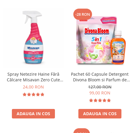
-28 RON
Spray Netezire Haine Fără
Pachet 60 Capsule Detergent
Călcare Misavan Zero Cute
Divona Bloom si Parfum de
Harmony Parfum Discret 500
Rufe Corfu Breeze by Delia
24,00 RON
127,00 RON
ml
200 ml
99,00 RON
ADAUGA IN COS
ADAUGA IN COS