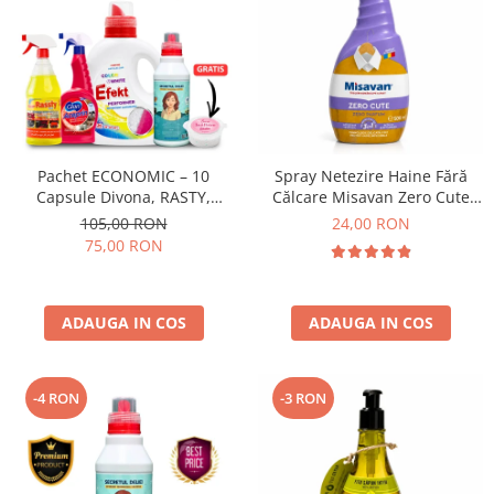
Pachet ECONOMIC – 10
Spray Netezire Haine Fără
Capsule Divona, RASTY,
Călcare Misavan Zero Cute
ACEPRIN, Efekt, Secretul Deliei
Zero Parfum 500 ml
105,00 RON
24,00 RON
+ Sare Inalbire GRATIS
75,00 RON
ADAUGA IN COS
ADAUGA IN COS
-4 RON
-3 RON