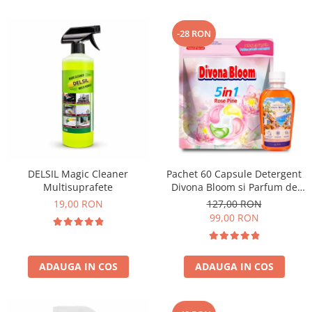
-28 RON
DELSIL Magic Cleaner
Pachet 60 Capsule Detergent
Multisuprafete
Divona Bloom si Parfum de
Rufe Corfu Breeze by Delia
19,00 RON
127,00 RON
200 ml
99,00 RON
ADAUGA IN COS
ADAUGA IN COS