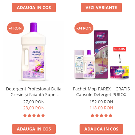
ADAUGA IN COS
VEZI VARIANTE
-4 RON
-34 RON
Detergent Profesional Delia
Pachet Mop PAREX + GRATIS
Gresie și Faianță Super
Capsule Deterget PUROX
Parfumat 1L
27,00 RON
152,00 RON
23,00 RON
118,00 RON
ADAUGA IN COS
ADAUGA IN COS