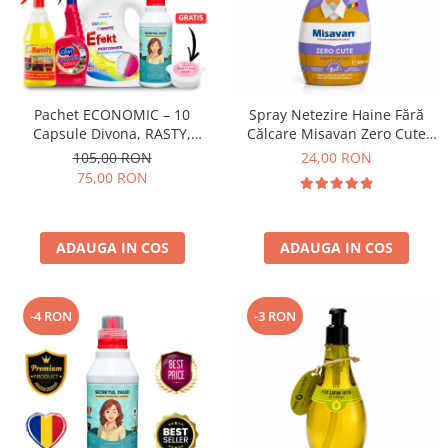
Pachet ECONOMIC – 10
Spray Netezire Haine Fără
Capsule Divona, RASTY,
Călcare Misavan Zero Cute
ACEPRIN, Efekt, Secretul Deliei
Zero Parfum 500 ml
105,00 RON
24,00 RON
+ Sare Inalbire GRATIS
75,00 RON
ADAUGA IN COS
ADAUGA IN COS
-4 RON
-3 RON