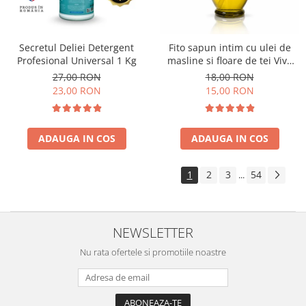
Secretul Deliei Detergent
Fito sapun intim cu ulei de
Profesional Universal 1 Kg
masline si floare de tei Viva
Oliva 400 ml
27,00 RON
18,00 RON
23,00 RON
15,00 RON
ADAUGA IN COS
ADAUGA IN COS
1
2
3
54
...
NEWSLETTER
Nu rata ofertele si promotiile noastre