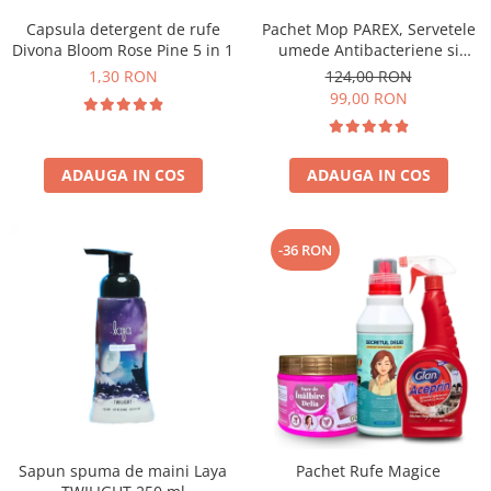
Capsula detergent de rufe
Pachet Mop PAREX, Servetele
Divona Bloom Rose Pine 5 in 1
umede Antibacteriene si
Multisuprafete
1,30 RON
124,00 RON
99,00 RON
ADAUGA IN COS
ADAUGA IN COS
-36 RON
Sapun spuma de maini Laya
Pachet Rufe Magice