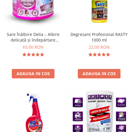
Insecticide
Ceaiuri
Dezinfectante
Cosmetice
Absorbanti de Umiditate & Rezerve
Vopsea Par
Bioactivatori & Tratamente Fose
Ingrijire Par
Sare Înălbire Delia – Albire
Degresant Profesional RASTY
Septice
delicată și îndepărtare
1000 ml
Ingrijire corp
eficientă a petelor 500 g
65,00 RON
22,00 RON
Manusi Protectie
Ingrijire maini
Ingrijire picioare
Solutii curatare mobila
Ingrijire Urechi
Îngrijire Ten
ADAUGA IN COS
ADAUGA IN COS
Curatare Intretinere Incaltaminte
Farmaceutice
Gel de Dus
Igiena Orala
Make-up
Fond de ten
Rujuri