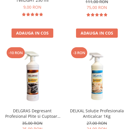
TWILIGHT 250 ml
111,00 RON
9,00 RON
75,00 RON
ADAUGA IN COS
ADAUGA IN COS
-10 RON
-3 RON
DELGRAS Degresant
DELKAL Soluție Profesionala
Profesional Plite si Cuptoare
Anticalcar 1Kg
1L
35,00 RON
27,00 RON
25,00 RON
24,00 RON