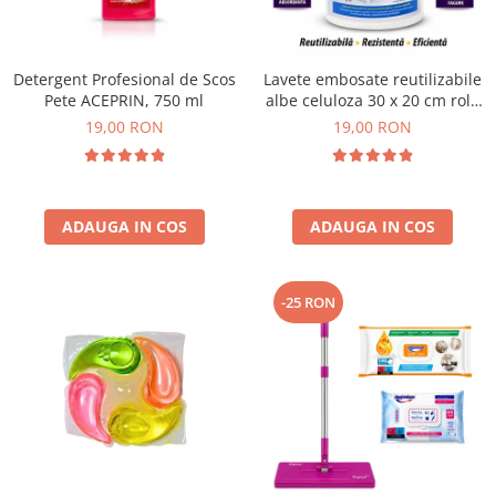
Plasturi
Produse incontinenta
Detergent Profesional de Scos
Lavete embosate reutilizabile
Sampon
Pete ACEPRIN, 750 ml
albe celuloza 30 x 20 cm rola
50 bucati
19,00 RON
19,00 RON
Sare de baie
Servetele Umede
ADAUGA IN COS
ADAUGA IN COS
-25 RON