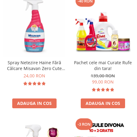
-40 RON
Spray Netezire Haine Fără
Pachet cele mai Curate Rufe
Călcare Misavan Zero Cute
din tara!
Harmony Parfum Discret 500
24,00 RON
139,00 RON
ml
99,00 RON
ADAUGA IN COS
ADAUGA IN COS
-3 RON