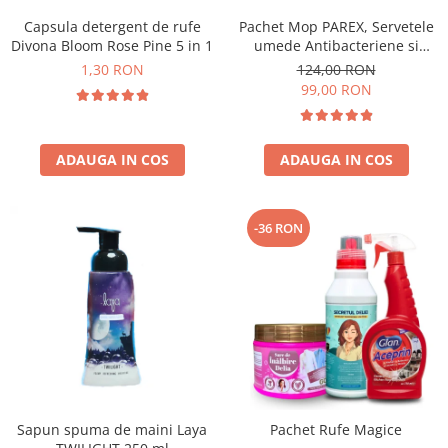
Capsula detergent de rufe
Pachet Mop PAREX, Servetele
Divona Bloom Rose Pine 5 in 1
umede Antibacteriene si
Multisuprafete
1,30 RON
124,00 RON
99,00 RON
ADAUGA IN COS
ADAUGA IN COS
-36 RON
Sapun spuma de maini Laya
Pachet Rufe Magice