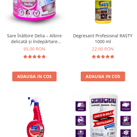
Insecticide
Ceaiuri
Dezinfectante
Cosmetice
Absorbanti de Umiditate & Rezerve
Vopsea Par
Bioactivatori & Tratamente Fose
Ingrijire Par
Sare Înălbire Delia – Albire
Degresant Profesional RASTY
Septice
delicată și îndepărtare
1000 ml
Ingrijire corp
eficientă a petelor 500 g
65,00 RON
22,00 RON
Manusi Protectie
Ingrijire maini
Ingrijire picioare
Solutii curatare mobila
Ingrijire Urechi
Îngrijire Ten
ADAUGA IN COS
ADAUGA IN COS
Curatare Intretinere Incaltaminte
Farmaceutice
Gel de Dus
Igiena Orala
Make-up
Fond de ten
Rujuri