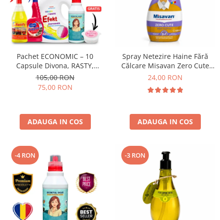
Pachet ECONOMIC – 10
Spray Netezire Haine Fără
Capsule Divona, RASTY,
Călcare Misavan Zero Cute
ACEPRIN, Efekt, Secretul Deliei
Zero Parfum 500 ml
105,00 RON
24,00 RON
+ Sare Inalbire GRATIS
75,00 RON
ADAUGA IN COS
ADAUGA IN COS
-4 RON
-3 RON