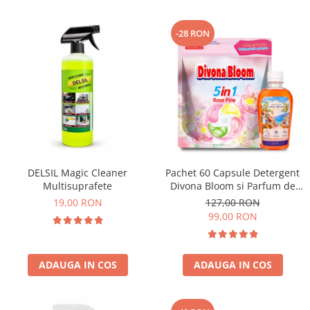
-28 RON
DELSIL Magic Cleaner
Pachet 60 Capsule Detergent
Multisuprafete
Divona Bloom si Parfum de
Rufe Corfu Breeze by Delia
19,00 RON
127,00 RON
200 ml
99,00 RON
ADAUGA IN COS
ADAUGA IN COS