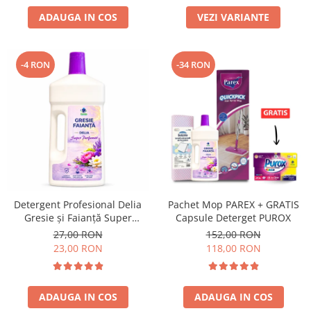
ADAUGA IN COS
VEZI VARIANTE
-4 RON
-34 RON
Detergent Profesional Delia
Pachet Mop PAREX + GRATIS
Gresie și Faianță Super
Capsule Deterget PUROX
Parfumat 1L
27,00 RON
152,00 RON
23,00 RON
118,00 RON
ADAUGA IN COS
ADAUGA IN COS