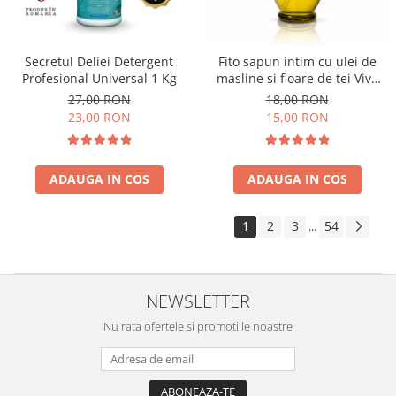
Secretul Deliei Detergent
Fito sapun intim cu ulei de
Profesional Universal 1 Kg
masline si floare de tei Viva
Oliva 400 ml
27,00 RON
18,00 RON
23,00 RON
15,00 RON
ADAUGA IN COS
ADAUGA IN COS
1
2
3
54
...
NEWSLETTER
Nu rata ofertele si promotiile noastre