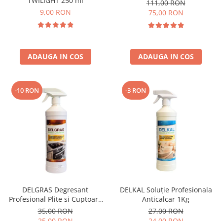
TWILIGHT 250 ml
111,00 RON
9,00 RON
75,00 RON
ADAUGA IN COS
ADAUGA IN COS
-10 RON
-3 RON
DELGRAS Degresant
DELKAL Soluție Profesionala
Profesional Plite si Cuptoare
Anticalcar 1Kg
1L
35,00 RON
27,00 RON
25,00 RON
24,00 RON