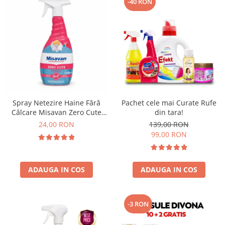
-40 RON
Spray Netezire Haine Fără
Pachet cele mai Curate Rufe
Călcare Misavan Zero Cute
din tara!
Harmony Parfum Discret 500
24,00 RON
139,00 RON
ml
99,00 RON
ADAUGA IN COS
ADAUGA IN COS
-3 RON