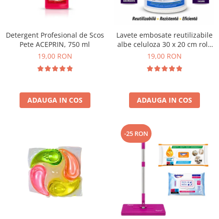
Plasturi
Produse incontinenta
Detergent Profesional de Scos
Lavete embosate reutilizabile
Sampon
Pete ACEPRIN, 750 ml
albe celuloza 30 x 20 cm rola
50 bucati
19,00 RON
19,00 RON
Sare de baie
Servetele Umede
ADAUGA IN COS
ADAUGA IN COS
-25 RON