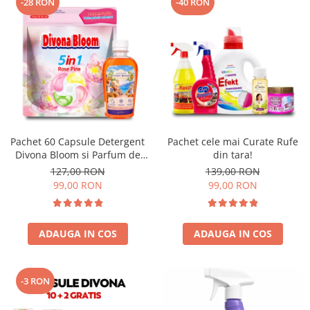
-28 RON
-40 RON
Pachet 60 Capsule Detergent
Pachet cele mai Curate Rufe
Divona Bloom si Parfum de
din tara!
Rufe Corfu Breeze by Delia
127,00 RON
139,00 RON
200 ml
99,00 RON
99,00 RON
ADAUGA IN COS
ADAUGA IN COS
-3 RON