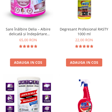
Insecticide
Ceaiuri
Dezinfectante
Cosmetice
Absorbanti de Umiditate & Rezerve
Vopsea Par
Bioactivatori & Tratamente Fose
Ingrijire Par
Sare Înălbire Delia – Albire
Degresant Profesional RASTY
Septice
delicată și îndepărtare
1000 ml
Ingrijire corp
eficientă a petelor 500 g
65,00 RON
22,00 RON
Manusi Protectie
Ingrijire maini
Ingrijire picioare
Solutii curatare mobila
Ingrijire Urechi
Îngrijire Ten
ADAUGA IN COS
ADAUGA IN COS
Curatare Intretinere Incaltaminte
Farmaceutice
Gel de Dus
Igiena Orala
Make-up
Fond de ten
Rujuri