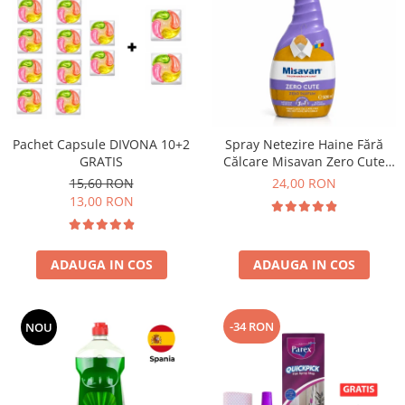
Pachet Capsule DIVONA 10+2
Spray Netezire Haine Fără
GRATIS
Călcare Misavan Zero Cute
Zero Parfum 500 ml
15,60 RON
24,00 RON
13,00 RON
ADAUGA IN COS
ADAUGA IN COS
-34 RON
NOU