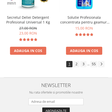
Secretul Deliei Detergent
Solutie Profesionala
Profesional Universal 1 Kg
concentrata pentru geamuri
Gian 1000 ml
27,00 RON
15,00 RON
23,00 RON
ADAUGA IN COS
ADAUGA IN COS
1
2
3
55
...
NEWSLETTER
Nu rata ofertele si promotiile noastre