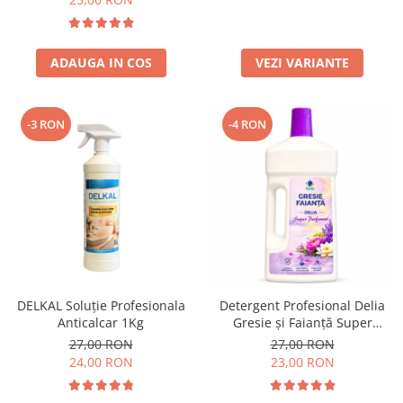
ADAUGA IN COS
VEZI VARIANTE
-3 RON
-4 RON
DELKAL Soluție Profesionala
Detergent Profesional Delia
Anticalcar 1Kg
Gresie și Faianță Super
Parfumat 1L
27,00 RON
27,00 RON
24,00 RON
23,00 RON