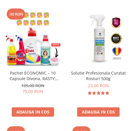
-30 RON
Pachet ECONOMIC – 10
Solutie Profesionala Curatat
Capsule Divona, RASTY,
Rosturi 500g
ACEPRIN, Efekt, Secretul Deliei
105,00 RON
23,00 RON
+ Sare Inalbire GRATIS
75,00 RON
ADAUGA IN COS
ADAUGA IN COS