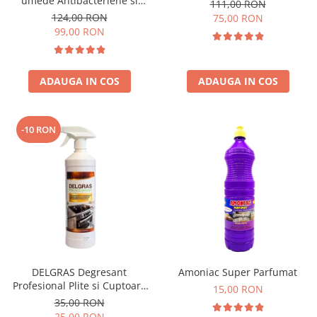
umede Antibacteriene si
111,00 RON
Multisuprafete
124,00 RON
75,00 RON
99,00 RON
ADAUGA IN COS
ADAUGA IN COS
-10 RON
DELGRAS Degresant
Amoniac Super Parfumat
Profesional Plite si Cuptoare
15,00 RON
1L
35,00 RON
25,00 RON