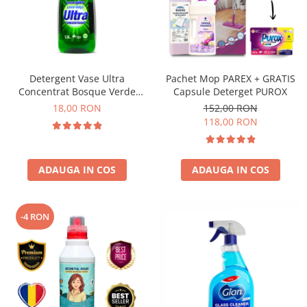
Detergent Vase Ultra
Pachet Mop PAREX + GRATIS
Concentrat Bosque Verde
Capsule Deterget PUROX
Spania 1.3L
18,00 RON
152,00 RON
118,00 RON
ADAUGA IN COS
ADAUGA IN COS
-4 RON