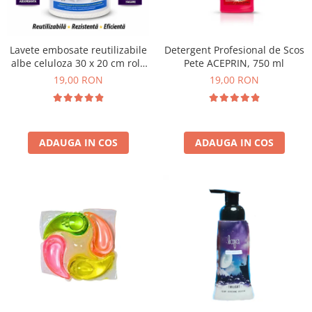
Plasturi
Produse incontinenta
Lavete embosate reutilizabile
Detergent Profesional de Scos
Sampon
albe celuloza 30 x 20 cm rola
Pete ACEPRIN, 750 ml
50 bucati
19,00 RON
19,00 RON
Sare de baie
Servetele Umede
ADAUGA IN COS
ADAUGA IN COS