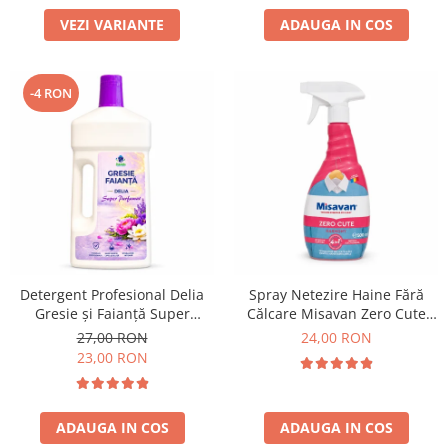
VEZI VARIANTE
ADAUGA IN COS
-4 RON
Detergent Profesional Delia
Spray Netezire Haine Fără
Gresie și Faianță Super
Călcare Misavan Zero Cute
Parfumat 1L
Harmony Parfum Discret 500
27,00 RON
24,00 RON
ml
23,00 RON
ADAUGA IN COS
ADAUGA IN COS