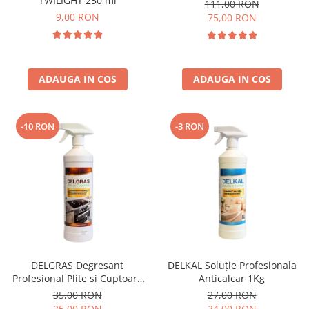
TWILIGHT 250 ml
111,00 RON
9,00 RON
75,00 RON
ADAUGA IN COS
ADAUGA IN COS
-10 RON
-3 RON
DELGRAS Degresant
DELKAL Soluție Profesionala
Profesional Plite si Cuptoare
Anticalcar 1Kg
1L
35,00 RON
27,00 RON
25,00 RON
24,00 RON