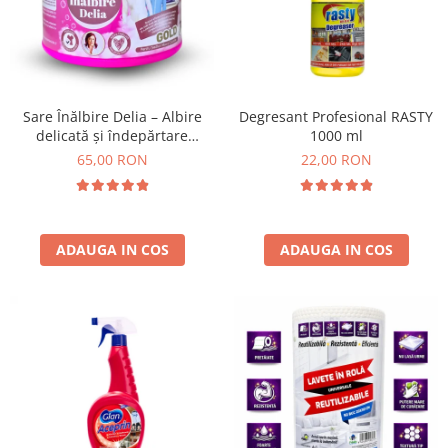
Insecticide
Ceaiuri
Dezinfectante
Cosmetice
Absorbanti de Umiditate & Rezerve
Vopsea Par
Bioactivatori & Tratamente Fose
Ingrijire Par
Sare Înălbire Delia – Albire
Degresant Profesional RASTY
Septice
delicată și îndepărtare
1000 ml
Ingrijire corp
eficientă a petelor 500 g
65,00 RON
22,00 RON
Manusi Protectie
Ingrijire maini
Ingrijire picioare
Solutii curatare mobila
Ingrijire Urechi
Îngrijire Ten
ADAUGA IN COS
ADAUGA IN COS
Curatare Intretinere Incaltaminte
Farmaceutice
Gel de Dus
Igiena Orala
Make-up
Fond de ten
Rujuri