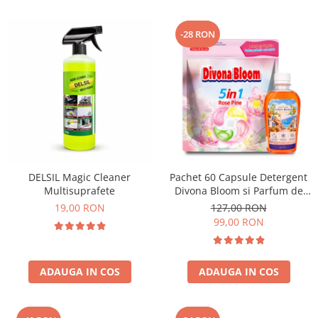
-28 RON
DELSIL Magic Cleaner
Pachet 60 Capsule Detergent
Multisuprafete
Divona Bloom si Parfum de
Rufe Corfu Breeze by Delia
19,00 RON
127,00 RON
200 ml
99,00 RON
ADAUGA IN COS
ADAUGA IN COS