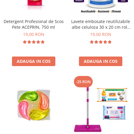
Plasturi
Produse incontinenta
Detergent Profesional de Scos
Lavete embosate reutilizabile
Sampon
Pete ACEPRIN, 750 ml
albe celuloza 30 x 20 cm rola
50 bucati
19,00 RON
19,00 RON
Sare de baie
Servetele Umede
ADAUGA IN COS
ADAUGA IN COS
-25 RON