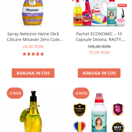
Spray Netezire Haine Fără
Pachet ECONOMIC – 10
Călcare Misavan Zero Cute
Capsule Divona, RASTY,
Zero Parfum 500 ml
ACEPRIN, Efekt, Secretul Deliei
24,00 RON
105,00 RON
+ Sare Inalbire GRATIS
75,00 RON
ADAUGA IN COS
ADAUGA IN COS
-3 RON
-4 RON