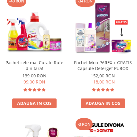
-40 RON
-34 RON
Pachet cele mai Curate Rufe
Pachet Mop PAREX + GRATIS
din tara!
Capsule Deterget PUROX
139,00 RON
152,00 RON
99,00 RON
118,00 RON
ADAUGA IN COS
ADAUGA IN COS
-3 RON