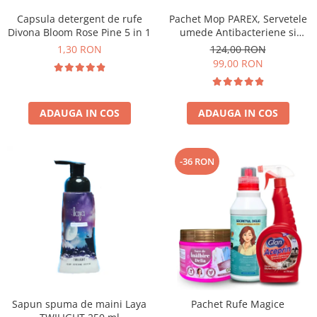
Capsula detergent de rufe
Pachet Mop PAREX, Servetele
Divona Bloom Rose Pine 5 in 1
umede Antibacteriene si
Multisuprafete
1,30 RON
124,00 RON
99,00 RON
ADAUGA IN COS
ADAUGA IN COS
-36 RON
Sapun spuma de maini Laya
Pachet Rufe Magice