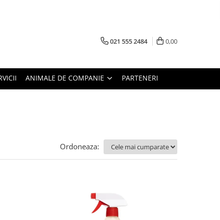
021 555 2484
0,00
RVICII
ANIMALE DE COMPANIE
PARTENERI
Ordoneaza: