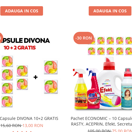
ADAUGA IN COS
ADAUGA IN COS
N
-30 RON
 Capsule DIVONA 10+2 GRATIS
Pachet ECONOMIC – 10 Capsul
RASTY, ACEPRIN, Efekt, Secretul
15,60 RON
13,00 RON
Sare Inalbire GRATIS
105,00 RON
75,00 RO