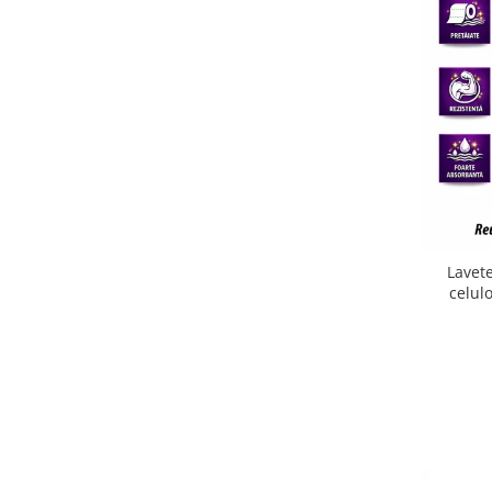
Plasturi
Produse incontinenta
Sampon
Sare de baie
Servetele Umede
Lavete
celul