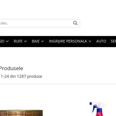
SEI
RUFE
BAIE
INGRIJIRE PERSONALA
AUTO
SE
Produsele
1-
24
din
1287
produse