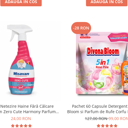
ADAUGA IN COS
ADAUGA IN COS
-28 RON
 Netezire Haine Fără Călcare
Pachet 60 Capsule Detergent
n Zero Cute Harmony Parfum
Bloom si Parfum de Rufe Corfu
Discret 500 ml
Delia 200 ml
24,00 RON
127,00 RON
99,00 RO