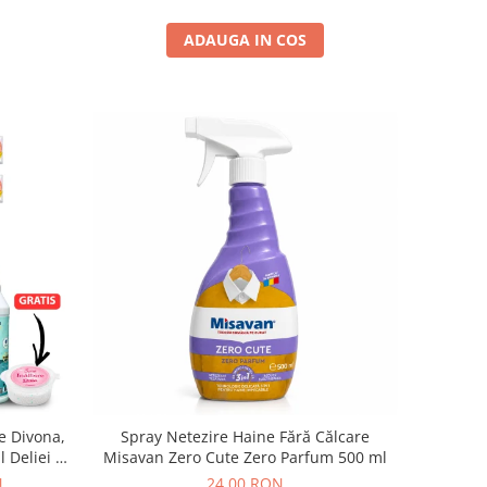
ADAUGA IN COS
e Divona,
Spray Netezire Haine Fără Călcare
 Deliei +
Misavan Zero Cute Zero Parfum 500 ml
N
24,00 RON