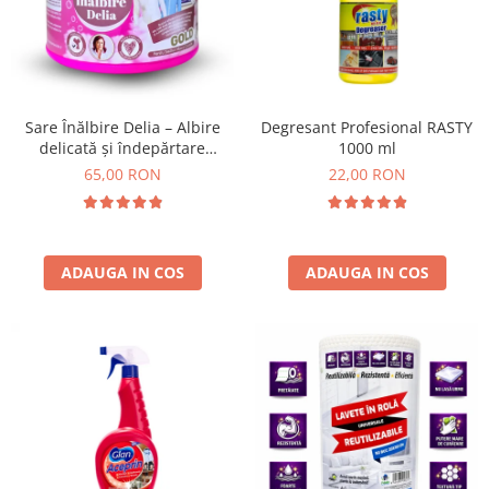
Absorbanti de Umiditate & Rezerve
Ceaiuri
Bioactivatori & Tratamente Fose
Septice
Cosmetice
Manusi Protectie
Vopsea Par
Ingrijire Par
Solutii curatare mobila
Sare Înălbire Delia – Albire
Degresant Profesional RASTY
delicată și îndepărtare
1000 ml
Ingrijire corp
eficientă a petelor 500 g
65,00 RON
22,00 RON
Ingrijire maini
Ingrijire picioare
Ingrijire Urechi
Îngrijire Ten
ADAUGA IN COS
ADAUGA IN COS
Curatare Intretinere Incaltaminte
Farmaceutice
Gel de Dus
Igiena Orala
Make-up
Fond de ten
Rujuri