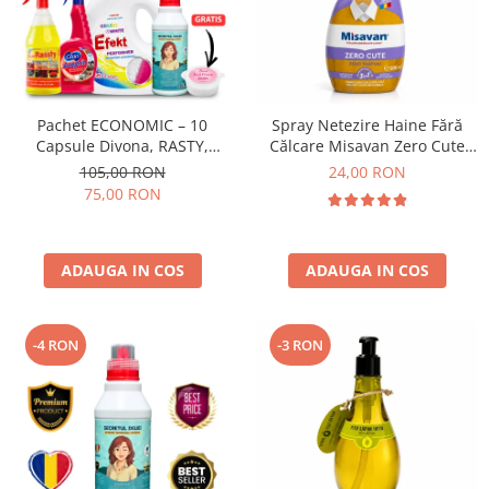
Pachet ECONOMIC – 10
Spray Netezire Haine Fără
Capsule Divona, RASTY,
Călcare Misavan Zero Cute
ACEPRIN, Efekt, Secretul Deliei
Zero Parfum 500 ml
105,00 RON
24,00 RON
+ Sare Inalbire GRATIS
75,00 RON
ADAUGA IN COS
ADAUGA IN COS
-4 RON
-3 RON