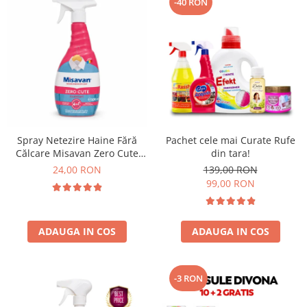
-40 RON
Spray Netezire Haine Fără
Pachet cele mai Curate Rufe
Călcare Misavan Zero Cute
din tara!
Harmony Parfum Discret 500
24,00 RON
139,00 RON
ml
99,00 RON
ADAUGA IN COS
ADAUGA IN COS
-3 RON