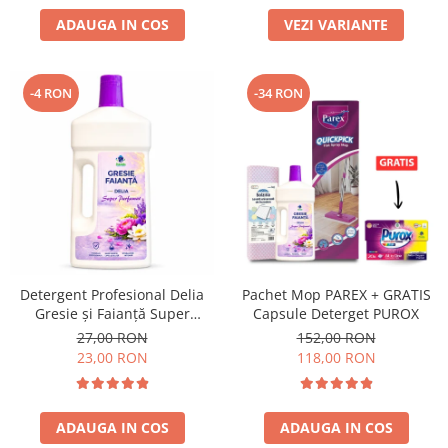
ADAUGA IN COS
VEZI VARIANTE
-4 RON
-34 RON
Detergent Profesional Delia
Pachet Mop PAREX + GRATIS
Gresie și Faianță Super
Capsule Deterget PUROX
Parfumat 1L
27,00 RON
152,00 RON
23,00 RON
118,00 RON
ADAUGA IN COS
ADAUGA IN COS