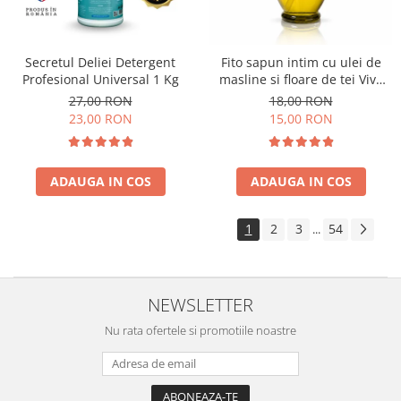
Secretul Deliei Detergent
Fito sapun intim cu ulei de
Profesional Universal 1 Kg
masline si floare de tei Viva
Oliva 400 ml
27,00 RON
18,00 RON
23,00 RON
15,00 RON
ADAUGA IN COS
ADAUGA IN COS
1
2
3
54
...
NEWSLETTER
Nu rata ofertele si promotiile noastre