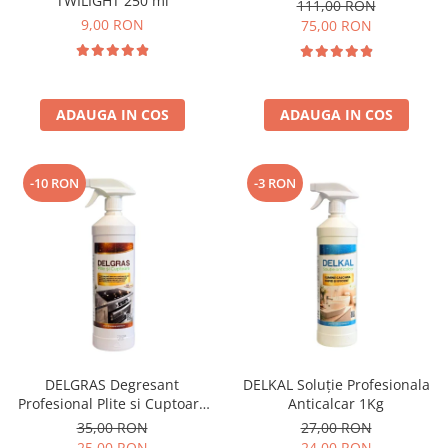
TWILIGHT 250 ml
111,00 RON
9,00 RON
75,00 RON
ADAUGA IN COS
ADAUGA IN COS
-10 RON
-3 RON
DELGRAS Degresant
DELKAL Soluție Profesionala
Profesional Plite si Cuptoare
Anticalcar 1Kg
1L
35,00 RON
27,00 RON
25,00 RON
24,00 RON