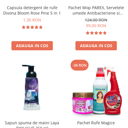
Capsula detergent de rufe
Pachet Mop PAREX, Servetele
Divona Bloom Rose Pine 5 in 1
umede Antibacteriene si
Multisuprafete
1,30 RON
124,00 RON
99,00 RON
ADAUGA IN COS
ADAUGA IN COS
-36 RON
Sapun spuma de maini Laya
Pachet Rufe Magice