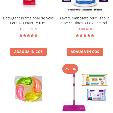
Plasturi
Produse incontinenta
Detergent Profesional de Scos
Lavete embosate reutilizabile
Sampon
Pete ACEPRIN, 750 ml
albe celuloza 30 x 20 cm rola
50 bucati
19,00 RON
19,00 RON
Sare de baie
Servetele Umede
ADAUGA IN COS
ADAUGA IN COS
-25 RON