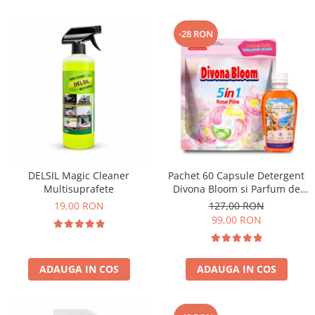
-28 RON
DELSIL Magic Cleaner
Pachet 60 Capsule Detergent
Multisuprafete
Divona Bloom si Parfum de
Rufe Corfu Breeze by Delia
19,00 RON
127,00 RON
200 ml
99,00 RON
ADAUGA IN COS
ADAUGA IN COS