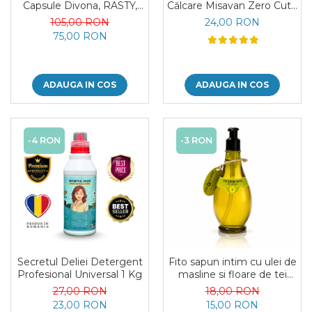
Capsule Divona, RASTY,
Călcare Misavan Zero Cute
ACEPRIN, Efekt, Secretul
Zero Parfum 500 ml
105,00 RON
24,00 RON
Deliei + Sare Inalbire
75,00 RON
GRATIS
ADAUGA IN COS
ADAUGA IN COS
-4 RON
-3 RON
Secretul Deliei Detergent
Fito sapun intim cu ulei de
Profesional Universal 1 Kg
masline si floare de tei
Viva Oliva 400 ml
27,00 RON
18,00 RON
23,00 RON
15,00 RON