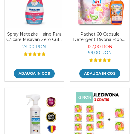
Spray Netezire Haine Fără
Pachet 60 Capsule
Călcare Misavan Zero Cute
Detergent Divona Bloom
Harmony Parfum Discret
si Parfum de Rufe Corfu
24,00 RON
127,00 RON
500 ml
Breeze by Delia 200 ml
99,00 RON
ADAUGA IN COS
ADAUGA IN COS
-3 RON