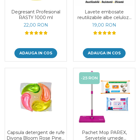
Plasturi
Degresant Profesional
Lavete embosate
Produse incontinenta
RASTY 1000 ml
reutilizabile albe celuloza
30 x 20 cm rola 50 bucati
Sampon
22,00 RON
19,00 RON
Sare de baie
Servetele Umede
ADAUGA IN COS
ADAUGA IN COS
-25 RON
Capsula detergent de rufe
Pachet Mop PAREX,
Divona Bloom Rose Pine 5
Servetele umede