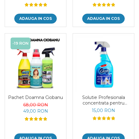
ADAUGA IN COS
ADAUGA IN COS
-19 RON
Pachet Doamna Ciobanu
Solutie Profesionala
concentrata pentru
68,00 RON
geamuri Gian 1000 ml
15,00 RON
49,00 RON
ADAUGA IN COS
ADAUGA IN COS