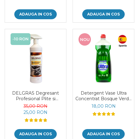
ADAUGA IN COS
ADAUGA IN COS
-10 RON
NOU
DELGRAS Degresant
Detergent Vase Ultra
Profesional Plite si
Concentrat Bosque Verde
Cuptoare 1L
Spania 1.3L
35,00 RON
18,00 RON
25,00 RON
ADAUGA IN COS
ADAUGA IN COS