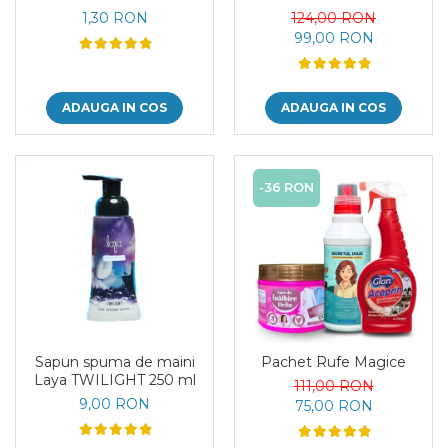
in 1
Antibacteriene si
1,30 RON
124,00 RON
Multisuprafete
99,00 RON
ADAUGA IN COS
ADAUGA IN COS
-36 RON
Sapun spuma de maini
Pachet Rufe Magice
Laya TWILIGHT 250 ml
111,00 RON
9,00 RON
75,00 RON