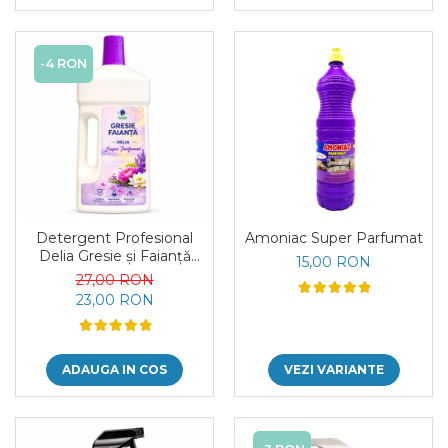
-4 RON
Detergent Profesional
Amoniac Super Parfumat
Delia Gresie și Faianță
15,00 RON
Super Parfumat 1L
27,00 RON
23,00 RON
ADAUGA IN COS
VEZI VARIANTE