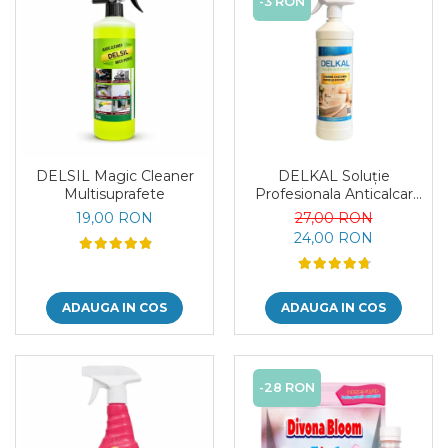
-3 RON
DELSIL Magic Cleaner
DELKAL Soluție
Multisuprafete
Profesionala Anticalcar
1Kg
19,00 RON
27,00 RON
24,00 RON
ADAUGA IN COS
ADAUGA IN COS
-28 RON