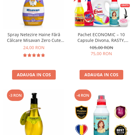
Spray Netezire Haine Fără
Pachet ECONOMIC – 10
Călcare Misavan Zero Cute
Capsule Divona, RASTY,
Zero Parfum 500 ml
ACEPRIN, Efekt, Secretul Deliei
24,00 RON
105,00 RON
+ Sare Inalbire GRATIS
75,00 RON
ADAUGA IN COS
ADAUGA IN COS
-3 RON
-4 RON