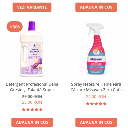
VEZI VARIANTE
ADAUGA IN COS
-4 RON
Detergent Profesional Delia
Spray Netezire Haine Fără
Gresie și Faianță Super
Călcare Misavan Zero Cute
Parfumat 1L
Harmony Parfum Discret 500
27,00 RON
24,00 RON
ml
23,00 RON
ADAUGA IN COS
ADAUGA IN COS