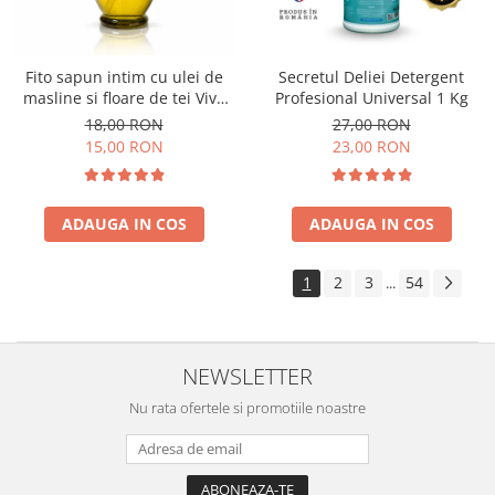
Fito sapun intim cu ulei de
Secretul Deliei Detergent
masline si floare de tei Viva
Profesional Universal 1 Kg
Oliva 400 ml
18,00 RON
27,00 RON
15,00 RON
23,00 RON
ADAUGA IN COS
ADAUGA IN COS
1
2
3
54
...
NEWSLETTER
Nu rata ofertele si promotiile noastre