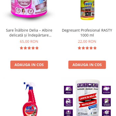
Insecticide
Ceaiuri
Dezinfectante
Cosmetice
Absorbanti de Umiditate & Rezerve
Vopsea Par
Bioactivatori & Tratamente Fose
Ingrijire Par
Sare Înălbire Delia – Albire
Degresant Profesional RASTY
Septice
delicată și îndepărtare
1000 ml
Ingrijire corp
eficientă a petelor 500 g
65,00 RON
22,00 RON
Manusi Protectie
Ingrijire maini
Ingrijire picioare
Solutii curatare mobila
Ingrijire Urechi
Îngrijire Ten
ADAUGA IN COS
ADAUGA IN COS
Curatare Intretinere Incaltaminte
Farmaceutice
Gel de Dus
Igiena Orala
Make-up
Fond de ten
Rujuri