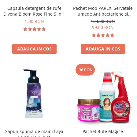
Capsula detergent de rufe
Pachet Mop PAREX, Servetele
Divona Bloom Rose Pine 5 in 1
umede Antibacteriene si
Multisuprafete
1,30 RON
124,00 RON
99,00 RON
ADAUGA IN COS
ADAUGA IN COS
-36 RON
Sapun spuma de maini Laya
Pachet Rufe Magice