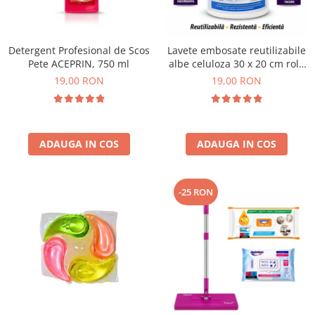
Plasturi
Produse incontinenta
Detergent Profesional de Scos
Lavete embosate reutilizabile
Sampon
Pete ACEPRIN, 750 ml
albe celuloza 30 x 20 cm rola
50 bucati
19,00 RON
19,00 RON
Sare de baie
Servetele Umede
ADAUGA IN COS
ADAUGA IN COS
-25 RON