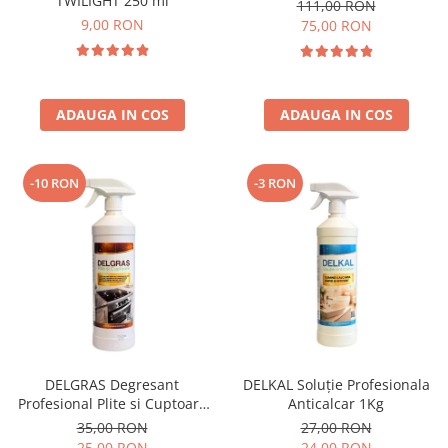
TWILIGHT 250 ml
111,00 RON
9,00 RON
75,00 RON
ADAUGA IN COS
ADAUGA IN COS
-10 RON
-3 RON
DELGRAS Degresant
DELKAL Soluție Profesionala
Profesional Plite si Cuptoare
Anticalcar 1Kg
1L
35,00 RON
27,00 RON
25,00 RON
24,00 RON