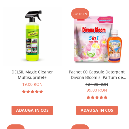
-28 RON
DELSIL Magic Cleaner
Pachet 60 Capsule Detergent
Multisuprafete
Divona Bloom si Parfum de
Rufe Corfu Breeze by Delia
19,00 RON
127,00 RON
200 ml
99,00 RON
ADAUGA IN COS
ADAUGA IN COS