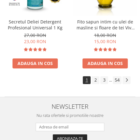
Secretul Deliei Detergent
Fito sapun intim cu ulei de
Profesional Universal 1 Kg
masline si floare de tei Viva
Oliva 400 ml
27,00 RON
18,00 RON
23,00 RON
15,00 RON
ADAUGA IN COS
ADAUGA IN COS
1
2
3
54
...
NEWSLETTER
Nu rata ofertele si promotiile noastre