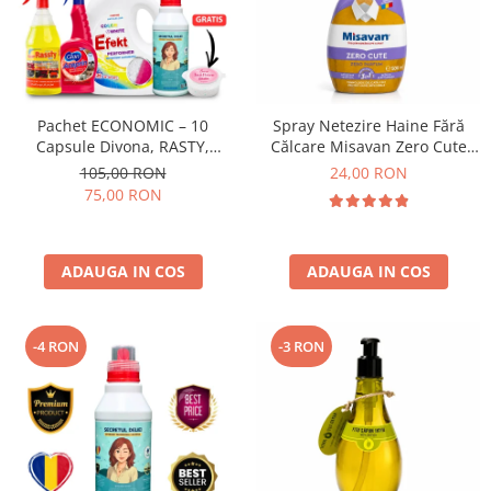
Pachet ECONOMIC – 10
Spray Netezire Haine Fără
Capsule Divona, RASTY,
Călcare Misavan Zero Cute
ACEPRIN, Efekt, Secretul Deliei
Zero Parfum 500 ml
105,00 RON
24,00 RON
+ Sare Inalbire GRATIS
75,00 RON
ADAUGA IN COS
ADAUGA IN COS
-4 RON
-3 RON