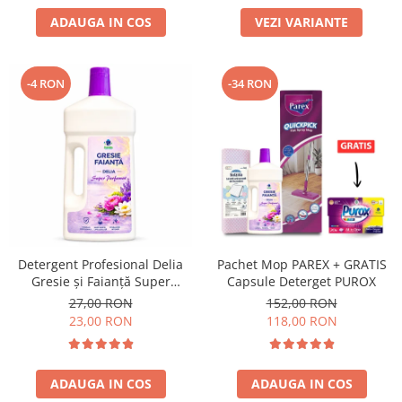
ADAUGA IN COS
VEZI VARIANTE
-4 RON
-34 RON
Detergent Profesional Delia
Pachet Mop PAREX + GRATIS
Gresie și Faianță Super
Capsule Deterget PUROX
Parfumat 1L
27,00 RON
152,00 RON
23,00 RON
118,00 RON
ADAUGA IN COS
ADAUGA IN COS