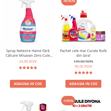
-40 RON
Spray Netezire Haine Fără
Pachet cele mai Curate Rufe
Călcare Misavan Zero Cute
din tara!
Harmony Parfum Discret 500
24,00 RON
139,00 RON
ml
99,00 RON
ADAUGA IN COS
ADAUGA IN COS
-3 RON