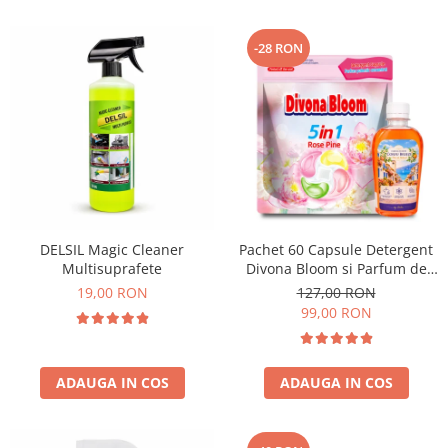
-28 RON
DELSIL Magic Cleaner
Pachet 60 Capsule Detergent
Multisuprafete
Divona Bloom si Parfum de
Rufe Corfu Breeze by Delia
19,00 RON
127,00 RON
200 ml
99,00 RON
ADAUGA IN COS
ADAUGA IN COS