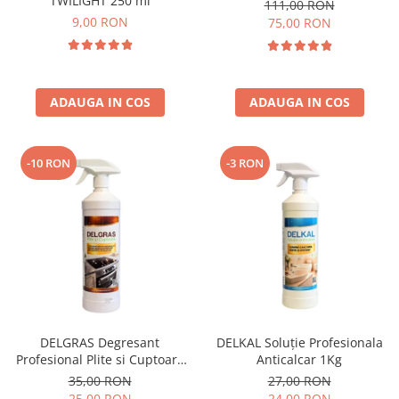
TWILIGHT 250 ml
111,00 RON
9,00 RON
75,00 RON
ADAUGA IN COS
ADAUGA IN COS
-10 RON
-3 RON
DELGRAS Degresant
DELKAL Soluție Profesionala
Profesional Plite si Cuptoare
Anticalcar 1Kg
1L
35,00 RON
27,00 RON
25,00 RON
24,00 RON