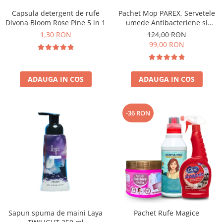
Capsula detergent de rufe
Pachet Mop PAREX, Servetele
Divona Bloom Rose Pine 5 in 1
umede Antibacteriene si
Multisuprafete
1,30 RON
124,00 RON
99,00 RON
ADAUGA IN COS
ADAUGA IN COS
-36 RON
Sapun spuma de maini Laya
Pachet Rufe Magice