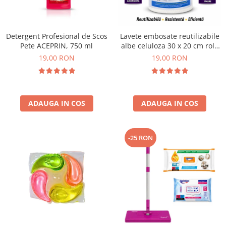
Plasturi
Produse incontinenta
Detergent Profesional de Scos
Lavete embosate reutilizabile
Sampon
Pete ACEPRIN, 750 ml
albe celuloza 30 x 20 cm rola
50 bucati
19,00 RON
19,00 RON
Sare de baie
Servetele Umede
ADAUGA IN COS
ADAUGA IN COS
-25 RON