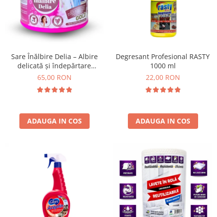
Ceaiuri
Absorbanti de Umiditate & Rezerve
Cosmetice
Bioactivatori & Tratamente Fose
Septice
Vopsea Par
Manusi Protectie
Ingrijire Par
Sare Înălbire Delia – Albire
Degresant Profesional RASTY
delicată și îndepărtare
1000 ml
Ingrijire corp
Solutii curatare mobila
eficientă a petelor 500 g
65,00 RON
22,00 RON
Ingrijire maini
Ingrijire picioare
Ingrijire Urechi
Îngrijire Ten
ADAUGA IN COS
ADAUGA IN COS
Curatare Intretinere Incaltaminte
Farmaceutice
Gel de Dus
Igiena Orala
Make-up
Fond de ten
Rujuri