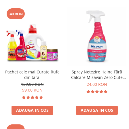
-40 RON
Pachet cele mai Curate Rufe
Spray Netezire Haine Fără
din tara!
Călcare Misavan Zero Cute
Harmony Parfum Discret 500
139,00 RON
24,00 RON
ml
99,00 RON
ADAUGA IN COS
ADAUGA IN COS