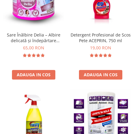
Absorbanti de Umiditate & Rezerve
Ceaiuri
Bioactivatori & Tratamente Fose
Septice
Cosmetice
Manusi Protectie
Vopsea Par
Ingrijire Par
Solutii curatare mobila
Sare Înălbire Delia – Albire
Detergent Profesional de Scos
delicată și îndepărtare
Pete ACEPRIN, 750 ml
Ingrijire corp
eficientă a petelor 500 g
65,00 RON
19,00 RON
Ingrijire maini
Ingrijire picioare
Ingrijire Urechi
Îngrijire Ten
ADAUGA IN COS
ADAUGA IN COS
Curatare Intretinere Incaltaminte
Farmaceutice
Gel de Dus
Igiena Orala
Make-up
Fond de ten
Rujuri