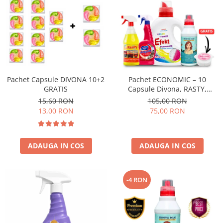
Pachet Capsule DIVONA 10+2
Pachet ECONOMIC – 10
GRATIS
Capsule Divona, RASTY,
ACEPRIN, Efekt, Secretul Deliei
15,60 RON
105,00 RON
+ Sare Inalbire GRATIS
13,00 RON
75,00 RON
ADAUGA IN COS
ADAUGA IN COS
-4 RON