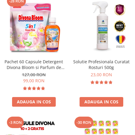
-28 RON
Pachet 60 Capsule Detergent
Solutie Profesionala Curatat
Divona Bloom si Parfum de
Rosturi 500g
Rufe Corfu Breeze by Delia
127,00 RON
23,00 RON
200 ml
99,00 RON
ADAUGA IN COS
ADAUGA IN COS
-3 RON
-30 RON