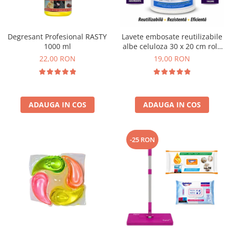
Plasturi
Produse incontinenta
Degresant Profesional RASTY
Lavete embosate reutilizabile
Sampon
1000 ml
albe celuloza 30 x 20 cm rola
50 bucati
22,00 RON
19,00 RON
Sare de baie
Servetele Umede
ADAUGA IN COS
ADAUGA IN COS
-25 RON