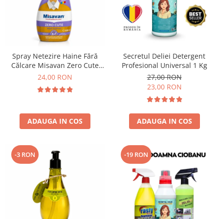
Spray Netezire Haine Fără
Secretul Deliei Detergent
Călcare Misavan Zero Cute
Profesional Universal 1 Kg
Zero Parfum 500 ml
24,00 RON
27,00 RON
23,00 RON
ADAUGA IN COS
ADAUGA IN COS
-3 RON
-19 RON