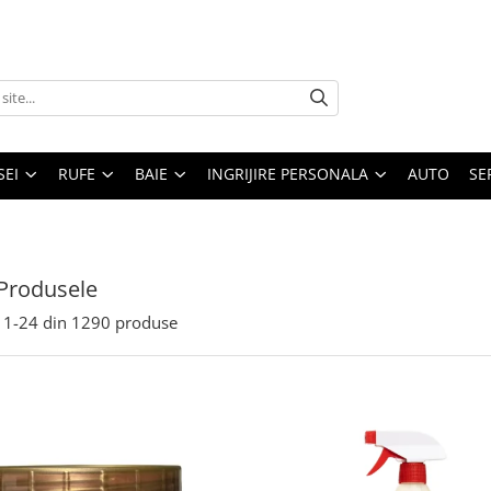
SEI
RUFE
BAIE
INGRIJIRE PERSONALA
AUTO
SE
Produsele
1-
24
din
1290
produse