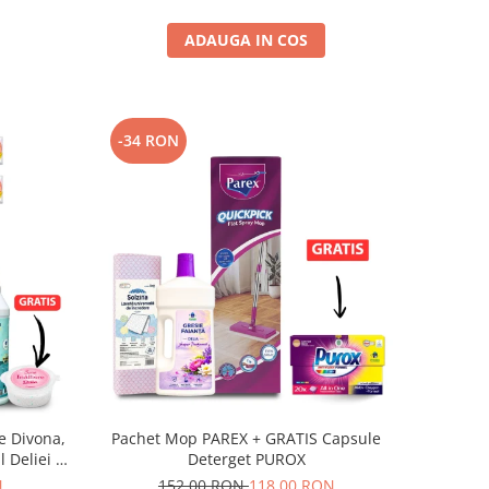
ADAUGA IN COS
-34 RON
e Divona,
Pachet Mop PAREX + GRATIS Capsule
 Deliei +
Deterget PUROX
N
152,00 RON
118,00 RON