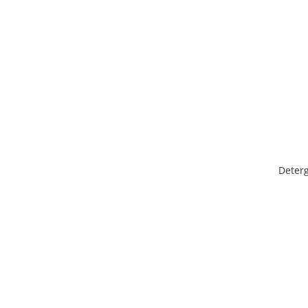
Plasturi
Produse incontinenta
Sampon
Sare de baie
Servetele Umede
Deterg