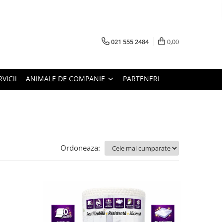
021 555 2484
0,00
RVICII
ANIMALE DE COMPANIE
PARTENERI
Ordoneaza: