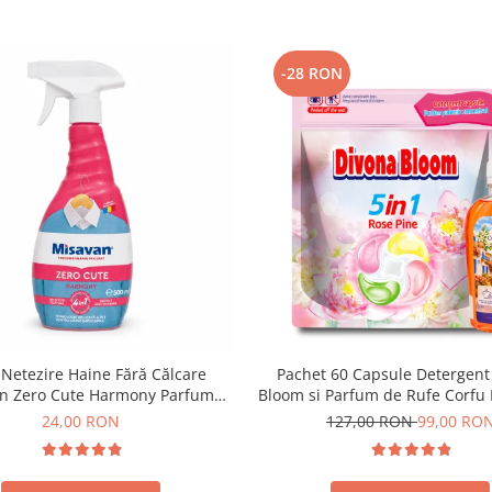
-28 RON
 Netezire Haine Fără Călcare
Pachet 60 Capsule Detergent
n Zero Cute Harmony Parfum
Bloom si Parfum de Rufe Corfu
Discret 500 ml
Delia 200 ml
24,00 RON
127,00 RON
99,00 RO