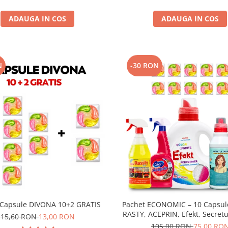
ADAUGA IN COS
ADAUGA IN COS
N
-30 RON
 Capsule DIVONA 10+2 GRATIS
Pachet ECONOMIC – 10 Capsul
RASTY, ACEPRIN, Efekt, Secretul
15,60 RON
13,00 RON
Sare Inalbire GRATIS
105,00 RON
75,00 RO