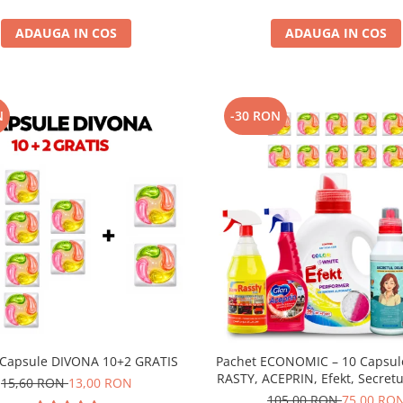
ADAUGA IN COS
ADAUGA IN COS
N
-30 RON
 Capsule DIVONA 10+2 GRATIS
Pachet ECONOMIC – 10 Capsul
RASTY, ACEPRIN, Efekt, Secretul
15,60 RON
13,00 RON
Sare Inalbire GRATIS
105,00 RON
75,00 RO