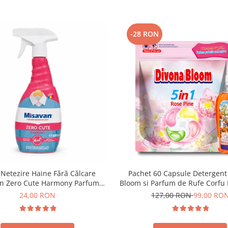
-28 RON
 Netezire Haine Fără Călcare
Pachet 60 Capsule Detergent
n Zero Cute Harmony Parfum
Bloom si Parfum de Rufe Corfu
Discret 500 ml
Delia 200 ml
24,00 RON
127,00 RON
99,00 RO