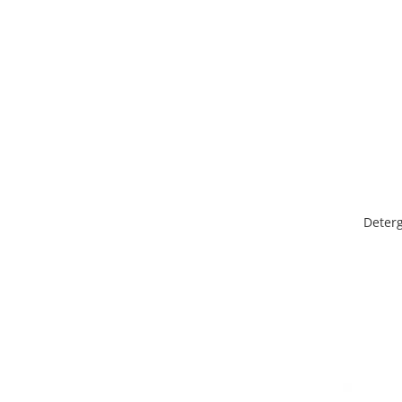
Plasturi
Produse incontinenta
Sampon
Sare de baie
Servetele Umede
Deterg