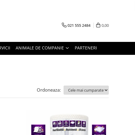
021 555 2484
0,00
RVICII
ANIMALE DE COMPANIE
PARTENERI
Ordoneaza: