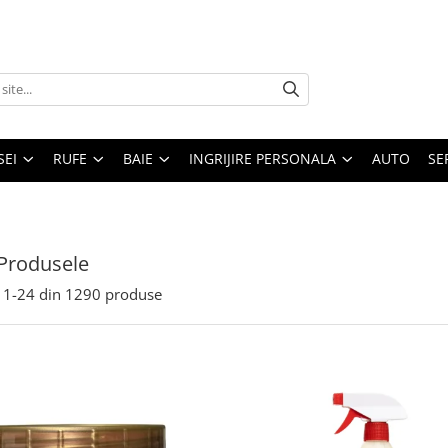
SEI
RUFE
BAIE
INGRIJIRE PERSONALA
AUTO
SE
Produsele
1-
24
din
1290
produse