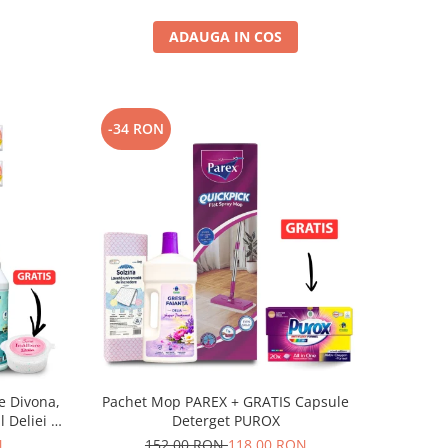
ADAUGA IN COS
-34 RON
e Divona,
Pachet Mop PAREX + GRATIS Capsule
 Deliei +
Deterget PUROX
N
152,00 RON
118,00 RON