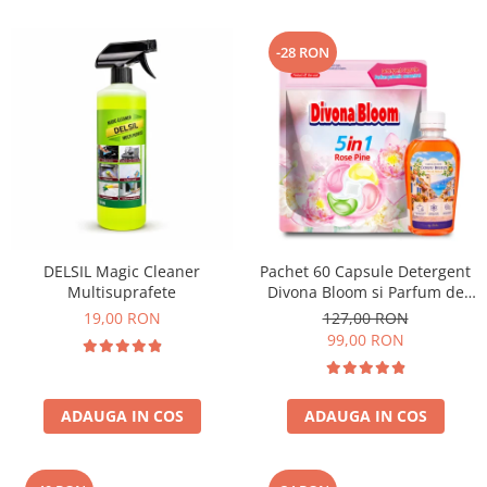
-28 RON
DELSIL Magic Cleaner
Pachet 60 Capsule Detergent
Multisuprafete
Divona Bloom si Parfum de
Rufe Corfu Breeze by Delia
19,00 RON
127,00 RON
200 ml
99,00 RON
ADAUGA IN COS
ADAUGA IN COS