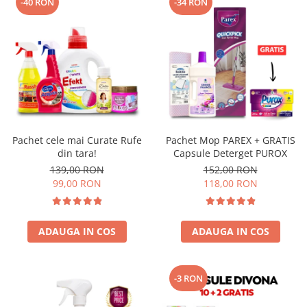
-40 RON
-34 RON
Pachet cele mai Curate Rufe
Pachet Mop PAREX + GRATIS
din tara!
Capsule Deterget PUROX
139,00 RON
152,00 RON
99,00 RON
118,00 RON
ADAUGA IN COS
ADAUGA IN COS
-3 RON