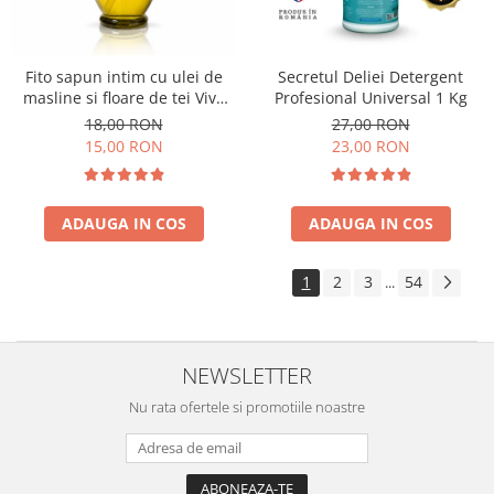
Fito sapun intim cu ulei de
Secretul Deliei Detergent
masline si floare de tei Viva
Profesional Universal 1 Kg
Oliva 400 ml
18,00 RON
27,00 RON
15,00 RON
23,00 RON
ADAUGA IN COS
ADAUGA IN COS
1
2
3
54
...
NEWSLETTER
Nu rata ofertele si promotiile noastre