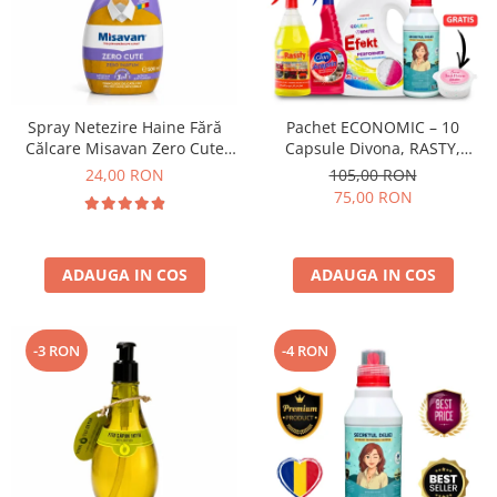
Spray Netezire Haine Fără
Pachet ECONOMIC – 10
Călcare Misavan Zero Cute
Capsule Divona, RASTY,
Zero Parfum 500 ml
ACEPRIN, Efekt, Secretul Deliei
24,00 RON
105,00 RON
+ Sare Inalbire GRATIS
75,00 RON
ADAUGA IN COS
ADAUGA IN COS
-3 RON
-4 RON