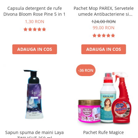
Capsula detergent de rufe
Pachet Mop PAREX, Servetele
Divona Bloom Rose Pine 5 in 1
umede Antibacteriene si
Multisuprafete
1,30 RON
124,00 RON
99,00 RON
ADAUGA IN COS
ADAUGA IN COS
-36 RON
Sapun spuma de maini Laya
Pachet Rufe Magice