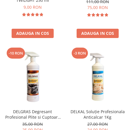
TWILIGHT 250 ml
111,00 RON
9,00 RON
75,00 RON
ADAUGA IN COS
ADAUGA IN COS
-10 RON
-3 RON
DELGRAS Degresant
DELKAL Soluție Profesionala
Profesional Plite si Cuptoare
Anticalcar 1Kg
1L
35,00 RON
27,00 RON
25,00 RON
24,00 RON