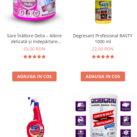
Insecticide
Ceaiuri
Dezinfectante
Cosmetice
Absorbanti de Umiditate & Rezerve
Vopsea Par
Bioactivatori & Tratamente Fose
Ingrijire Par
Sare Înălbire Delia – Albire
Degresant Profesional RASTY
Septice
delicată și îndepărtare
1000 ml
Ingrijire corp
eficientă a petelor 500 g
65,00 RON
22,00 RON
Manusi Protectie
Ingrijire maini
Ingrijire picioare
Solutii curatare mobila
Ingrijire Urechi
Îngrijire Ten
ADAUGA IN COS
ADAUGA IN COS
Curatare Intretinere Incaltaminte
Farmaceutice
Gel de Dus
Igiena Orala
Make-up
Fond de ten
Rujuri