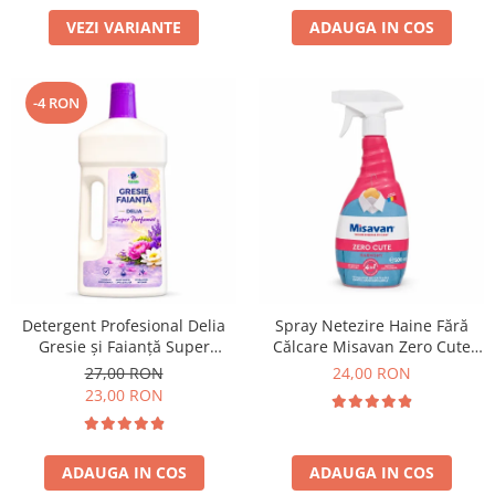
VEZI VARIANTE
ADAUGA IN COS
-4 RON
Detergent Profesional Delia
Spray Netezire Haine Fără
Gresie și Faianță Super
Călcare Misavan Zero Cute
Parfumat 1L
Harmony Parfum Discret 500
27,00 RON
24,00 RON
ml
23,00 RON
ADAUGA IN COS
ADAUGA IN COS