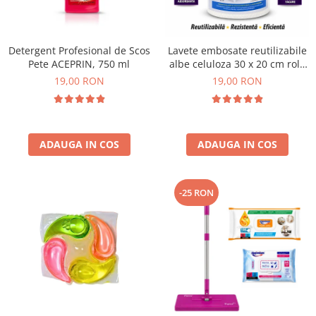
Plasturi
Produse incontinenta
Detergent Profesional de Scos
Lavete embosate reutilizabile
Sampon
Pete ACEPRIN, 750 ml
albe celuloza 30 x 20 cm rola
50 bucati
19,00 RON
19,00 RON
Sare de baie
Servetele Umede
ADAUGA IN COS
ADAUGA IN COS
-25 RON