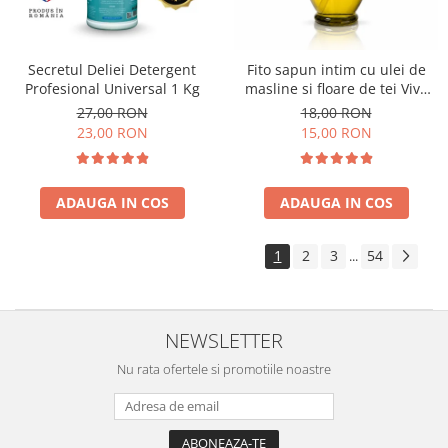
Secretul Deliei Detergent
Fito sapun intim cu ulei de
Profesional Universal 1 Kg
masline si floare de tei Viva
Oliva 400 ml
27,00 RON
18,00 RON
23,00 RON
15,00 RON
ADAUGA IN COS
ADAUGA IN COS
1
2
3
54
...
NEWSLETTER
Nu rata ofertele si promotiile noastre