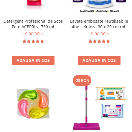
Plasturi
Produse incontinenta
Detergent Profesional de Scos
Lavete embosate reutilizabile
Sampon
Pete ACEPRIN, 750 ml
albe celuloza 30 x 20 cm rola
50 bucati
19,00 RON
19,00 RON
Sare de baie
Servetele Umede
ADAUGA IN COS
ADAUGA IN COS
-25 RON