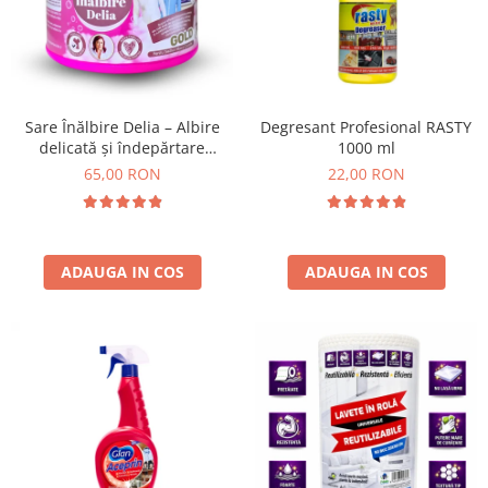
Absorbanti de Umiditate & Rezerve
Ceaiuri
Bioactivatori & Tratamente Fose
Septice
Cosmetice
Manusi Protectie
Vopsea Par
Ingrijire Par
Solutii curatare mobila
Sare Înălbire Delia – Albire
Degresant Profesional RASTY
delicată și îndepărtare
1000 ml
Ingrijire corp
eficientă a petelor 500 g
65,00 RON
22,00 RON
Ingrijire maini
Ingrijire picioare
Ingrijire Urechi
Îngrijire Ten
ADAUGA IN COS
ADAUGA IN COS
Curatare Intretinere Incaltaminte
Farmaceutice
Gel de Dus
Igiena Orala
Make-up
Fond de ten
Rujuri