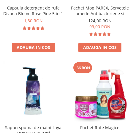
Capsula detergent de rufe
Pachet Mop PAREX, Servetele
Divona Bloom Rose Pine 5 in 1
umede Antibacteriene si
Multisuprafete
1,30 RON
124,00 RON
99,00 RON
ADAUGA IN COS
ADAUGA IN COS
-36 RON
Sapun spuma de maini Laya
Pachet Rufe Magice