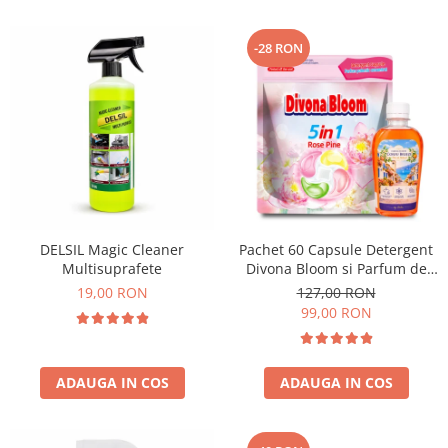
-28 RON
DELSIL Magic Cleaner
Pachet 60 Capsule Detergent
Multisuprafete
Divona Bloom si Parfum de
Rufe Corfu Breeze by Delia
19,00 RON
127,00 RON
200 ml
99,00 RON
ADAUGA IN COS
ADAUGA IN COS