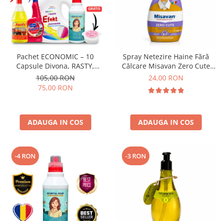
Pachet ECONOMIC – 10
Spray Netezire Haine Fără
Capsule Divona, RASTY,
Călcare Misavan Zero Cute
ACEPRIN, Efekt, Secretul Deliei
Zero Parfum 500 ml
105,00 RON
24,00 RON
+ Sare Inalbire GRATIS
75,00 RON
ADAUGA IN COS
ADAUGA IN COS
-4 RON
-3 RON