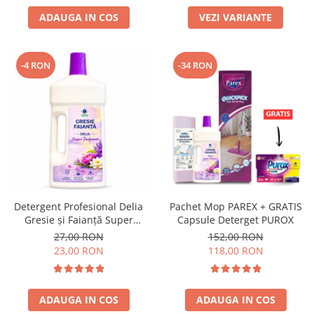
ADAUGA IN COS
VEZI VARIANTE
-4 RON
-34 RON
Detergent Profesional Delia
Pachet Mop PAREX + GRATIS
Gresie și Faianță Super
Capsule Deterget PUROX
Parfumat 1L
27,00 RON
152,00 RON
23,00 RON
118,00 RON
ADAUGA IN COS
ADAUGA IN COS