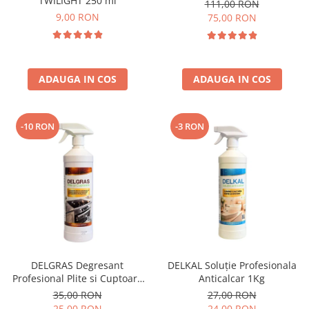
TWILIGHT 250 ml
111,00 RON
9,00 RON
75,00 RON
ADAUGA IN COS
ADAUGA IN COS
-10 RON
-3 RON
DELGRAS Degresant
DELKAL Soluție Profesionala
Profesional Plite si Cuptoare
Anticalcar 1Kg
1L
35,00 RON
27,00 RON
25,00 RON
24,00 RON