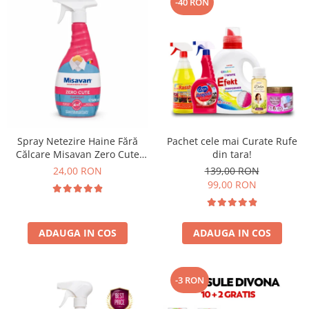
-40 RON
Spray Netezire Haine Fără
Pachet cele mai Curate Rufe
Călcare Misavan Zero Cute
din tara!
Harmony Parfum Discret 500
24,00 RON
139,00 RON
ml
99,00 RON
ADAUGA IN COS
ADAUGA IN COS
-3 RON