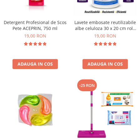
Plasturi
Produse incontinenta
Detergent Profesional de Scos
Lavete embosate reutilizabile
Sampon
Pete ACEPRIN, 750 ml
albe celuloza 30 x 20 cm rola
50 bucati
19,00 RON
19,00 RON
Sare de baie
Servetele Umede
ADAUGA IN COS
ADAUGA IN COS
-25 RON