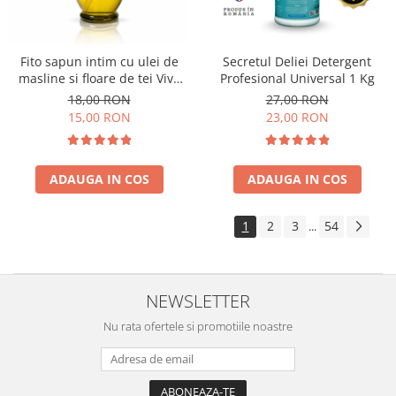
Fito sapun intim cu ulei de
Secretul Deliei Detergent
masline si floare de tei Viva
Profesional Universal 1 Kg
Oliva 400 ml
18,00 RON
27,00 RON
15,00 RON
23,00 RON
ADAUGA IN COS
ADAUGA IN COS
1
2
3
54
...
NEWSLETTER
Nu rata ofertele si promotiile noastre