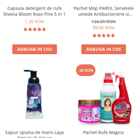
Capsula detergent de rufe
Pachet Mop PAREX, Servetele
Divona Bloom Rose Pine 5 in 1
umede Antibacteriene si
Multisuprafete
1,30 RON
124,00 RON
99,00 RON
ADAUGA IN COS
ADAUGA IN COS
-36 RON
Sapun spuma de maini Laya
Pachet Rufe Magice