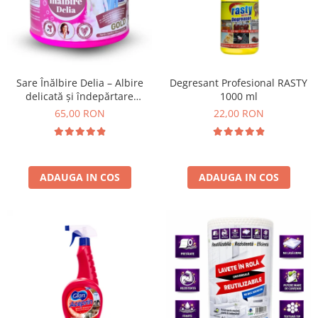
Insecticide
Ceaiuri
Dezinfectante
Cosmetice
Absorbanti de Umiditate & Rezerve
Vopsea Par
Bioactivatori & Tratamente Fose
Ingrijire Par
Sare Înălbire Delia – Albire
Degresant Profesional RASTY
Septice
delicată și îndepărtare
1000 ml
Ingrijire corp
eficientă a petelor 500 g
65,00 RON
22,00 RON
Manusi Protectie
Ingrijire maini
Ingrijire picioare
Solutii curatare mobila
Ingrijire Urechi
Îngrijire Ten
ADAUGA IN COS
ADAUGA IN COS
Curatare Intretinere Incaltaminte
Farmaceutice
Gel de Dus
Igiena Orala
Make-up
Fond de ten
Rujuri