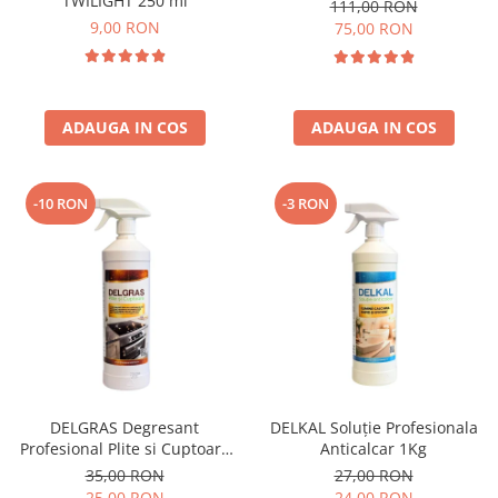
TWILIGHT 250 ml
111,00 RON
9,00 RON
75,00 RON
ADAUGA IN COS
ADAUGA IN COS
-10 RON
-3 RON
DELGRAS Degresant
DELKAL Soluție Profesionala
Profesional Plite si Cuptoare
Anticalcar 1Kg
1L
35,00 RON
27,00 RON
25,00 RON
24,00 RON