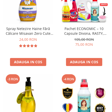
Spray Netezire Haine Fără
Pachet ECONOMIC – 10
Călcare Misavan Zero Cute
Capsule Divona, RASTY,
Zero Parfum 500 ml
ACEPRIN, Efekt, Secretul Deliei
24,00 RON
105,00 RON
+ Sare Inalbire GRATIS
75,00 RON
ADAUGA IN COS
ADAUGA IN COS
-3 RON
-4 RON