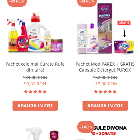
-40 RON
-34 RON
Pachet cele mai Curate Rufe
Pachet Mop PAREX + GRATIS
din tara!
Capsule Deterget PUROX
139,00 RON
152,00 RON
99,00 RON
118,00 RON
ADAUGA IN COS
ADAUGA IN COS
-3 RON