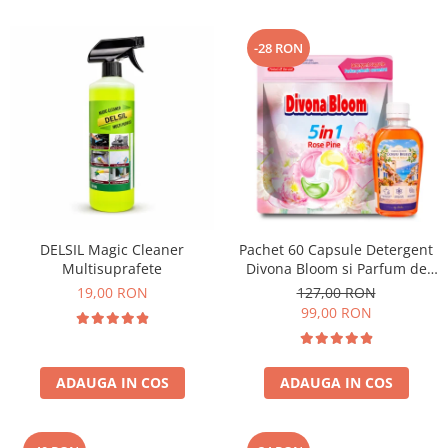
-28 RON
DELSIL Magic Cleaner
Pachet 60 Capsule Detergent
Multisuprafete
Divona Bloom si Parfum de
Rufe Corfu Breeze by Delia
19,00 RON
127,00 RON
200 ml
99,00 RON
ADAUGA IN COS
ADAUGA IN COS