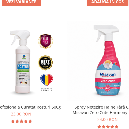
VEZI VARIANTE
ADAUGA IN COS
rofesionala Curatat Rosturi 500g
Spray Netezire Haine Fără C
Misavan Zero Cute Harmony
23,00 RON
Discret 500 ml
24,00 RON