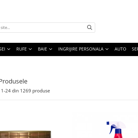
SEI
RUFE
BAIE
INGRIJIRE PERSONALA
AUTO
SE
Produsele
1-
24
din
1269
produse