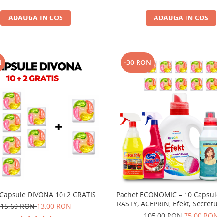
ADAUGA IN COS
ADAUGA IN COS
N
-30 RON
 Capsule DIVONA 10+2 GRATIS
Pachet ECONOMIC – 10 Capsul
RASTY, ACEPRIN, Efekt, Secretul
15,60 RON
13,00 RON
Sare Inalbire GRATIS
105,00 RON
75,00 RO