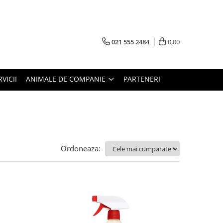
021 555 2484
0,00
RVICII
ANIMALE DE COMPANIE
PARTENERI
Ordoneaza: