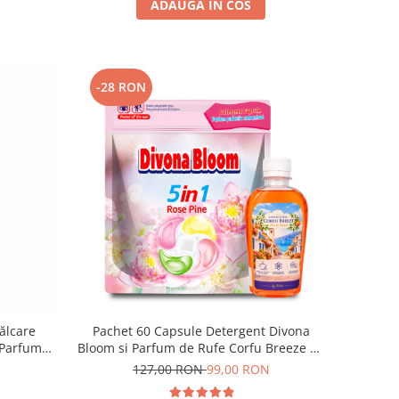
ADAUGA IN COS
-28 RON
ălcare
Pachet 60 Capsule Detergent Divona
 Parfum
Bloom si Parfum de Rufe Corfu Breeze by
Delia 200 ml
127,00 RON
99,00 RON