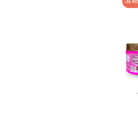
-36 R