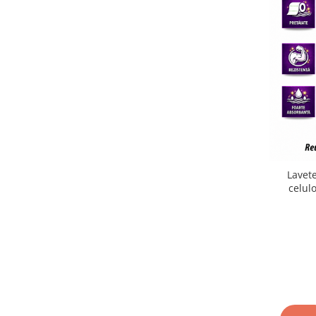
Plasturi
Produse incontinenta
Sampon
Sare de baie
Servetele Umede
Lavete
celul