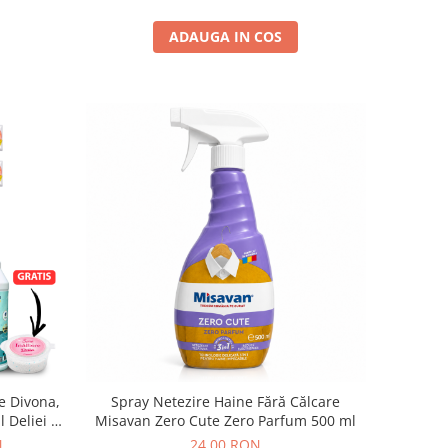
ADAUGA IN COS
e Divona,
Spray Netezire Haine Fără Călcare
 Deliei +
Misavan Zero Cute Zero Parfum 500 ml
N
24,00 RON