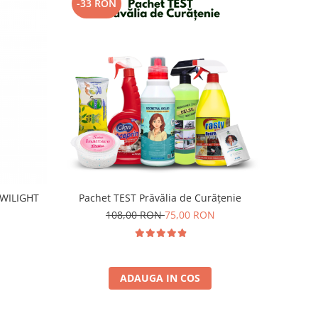
-33 RON
TWILIGHT
Pachet TEST Prăvălia de Curățenie
108,00 RON
75,00 RON
ADAUGA IN COS