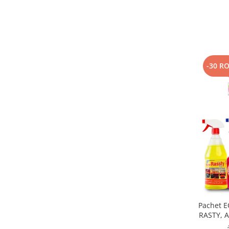
-30 R
Pachet E
RASTY, A