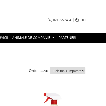
021 555 2484
0,00
RVICII
ANIMALE DE COMPANIE
PARTENERI
Ordoneaza: