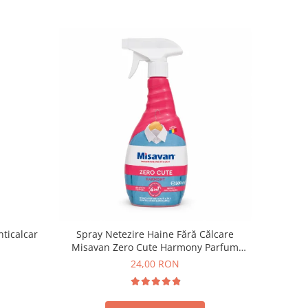
nticalcar
Spray Netezire Haine Fără Călcare
Misavan Zero Cute Harmony Parfum
Discret 500 ml
24,00 RON