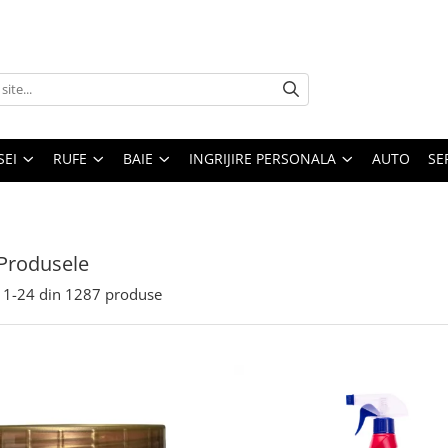
SEI
RUFE
BAIE
INGRIJIRE PERSONALA
AUTO
SE
Produsele
1-
24
din
1287
produse