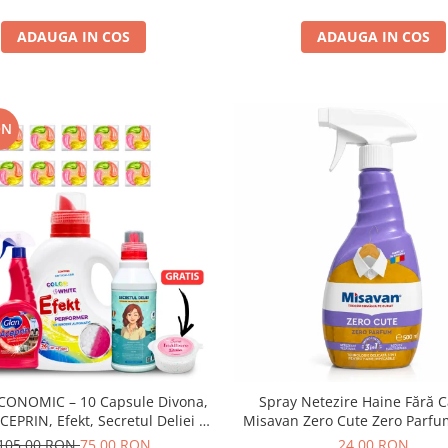
ADAUGA IN COS
ADAUGA IN COS
ON
CONOMIC – 10 Capsule Divona,
Spray Netezire Haine Fără C
CEPRIN, Efekt, Secretul Deliei +
Misavan Zero Cute Zero Parfu
Sare Inalbire GRATIS
105,00 RON
75,00 RON
24,00 RON