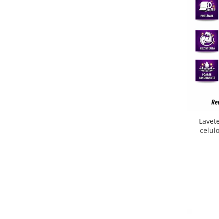
Plasturi
Produse incontinenta
Sampon
Sare de baie
Servetele Umede
Lavete
celul