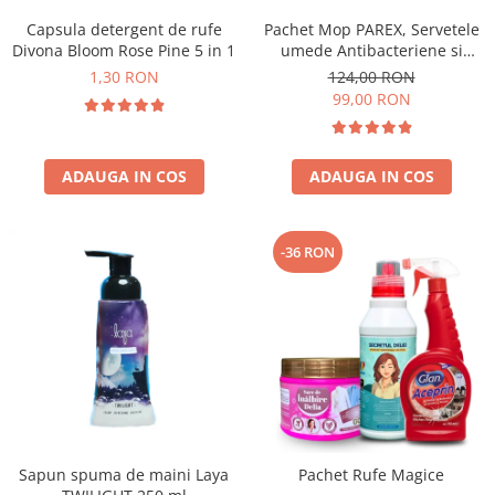
Capsula detergent de rufe
Pachet Mop PAREX, Servetele
Divona Bloom Rose Pine 5 in 1
umede Antibacteriene si
Multisuprafete
1,30 RON
124,00 RON
99,00 RON
ADAUGA IN COS
ADAUGA IN COS
-36 RON
Sapun spuma de maini Laya
Pachet Rufe Magice