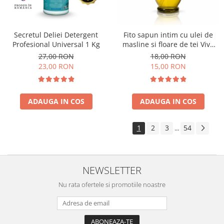
Secretul Deliei Detergent
Fito sapun intim cu ulei de
Profesional Universal 1 Kg
masline si floare de tei Viva
Oliva 400 ml
27,00 RON
18,00 RON
23,00 RON
15,00 RON
ADAUGA IN COS
ADAUGA IN COS
1
2
3
54
...
NEWSLETTER
Nu rata ofertele si promotiile noastre