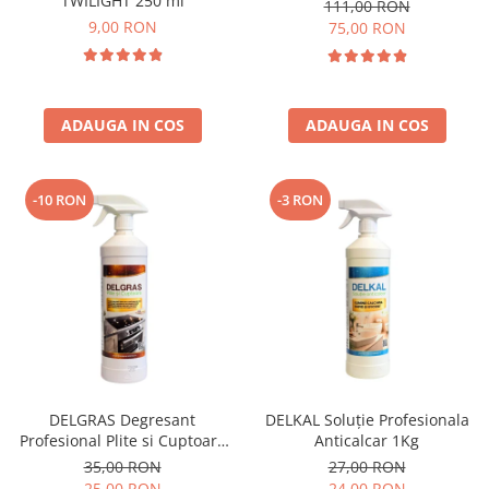
TWILIGHT 250 ml
111,00 RON
9,00 RON
75,00 RON
ADAUGA IN COS
ADAUGA IN COS
-10 RON
-3 RON
DELGRAS Degresant
DELKAL Soluție Profesionala
Profesional Plite si Cuptoare
Anticalcar 1Kg
1L
35,00 RON
27,00 RON
25,00 RON
24,00 RON