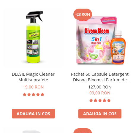
-28 RON
DELSIL Magic Cleaner
Pachet 60 Capsule Detergent
Multisuprafete
Divona Bloom si Parfum de
Rufe Corfu Breeze by Delia
19,00 RON
127,00 RON
200 ml
99,00 RON
ADAUGA IN COS
ADAUGA IN COS