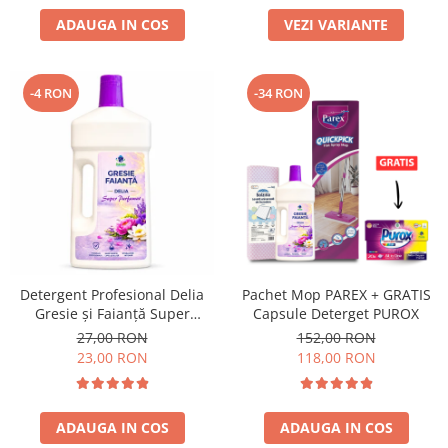
ADAUGA IN COS
VEZI VARIANTE
-4 RON
-34 RON
Detergent Profesional Delia
Pachet Mop PAREX + GRATIS
Gresie și Faianță Super
Capsule Deterget PUROX
Parfumat 1L
27,00 RON
152,00 RON
23,00 RON
118,00 RON
ADAUGA IN COS
ADAUGA IN COS