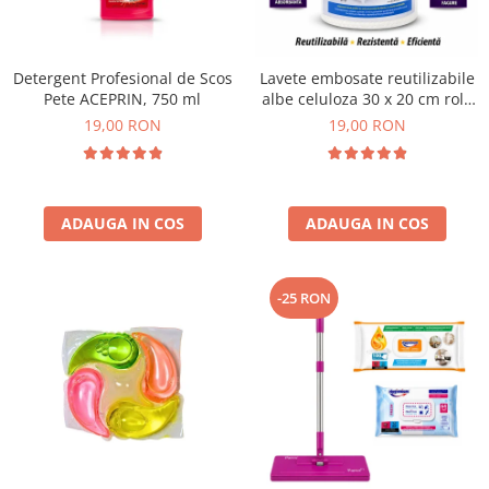
Plasturi
Produse incontinenta
Detergent Profesional de Scos
Lavete embosate reutilizabile
Sampon
Pete ACEPRIN, 750 ml
albe celuloza 30 x 20 cm rola
50 bucati
19,00 RON
19,00 RON
Sare de baie
Servetele Umede
ADAUGA IN COS
ADAUGA IN COS
-25 RON