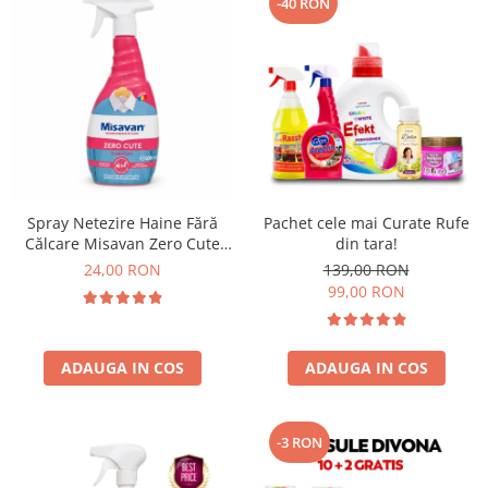
-40 RON
Spray Netezire Haine Fără
Pachet cele mai Curate Rufe
Călcare Misavan Zero Cute
din tara!
Harmony Parfum Discret 500
24,00 RON
139,00 RON
ml
99,00 RON
ADAUGA IN COS
ADAUGA IN COS
-3 RON