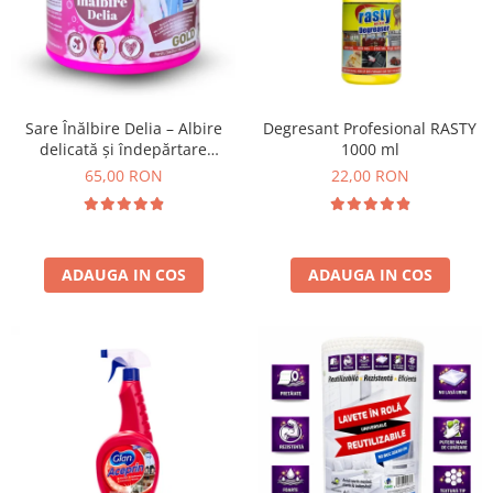
Absorbanti de Umiditate & Rezerve
Ceaiuri
Bioactivatori & Tratamente Fose
Septice
Cosmetice
Manusi Protectie
Vopsea Par
Ingrijire Par
Solutii curatare mobila
Sare Înălbire Delia – Albire
Degresant Profesional RASTY
delicată și îndepărtare
1000 ml
Ingrijire corp
eficientă a petelor 500 g
65,00 RON
22,00 RON
Ingrijire maini
Ingrijire picioare
Ingrijire Urechi
Îngrijire Ten
ADAUGA IN COS
ADAUGA IN COS
Curatare Intretinere Incaltaminte
Farmaceutice
Gel de Dus
Igiena Orala
Make-up
Fond de ten
Rujuri