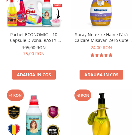
Pachet ECONOMIC – 10
Spray Netezire Haine Fără
Capsule Divona, RASTY,
Călcare Misavan Zero Cute
ACEPRIN, Efekt, Secretul Deliei
Zero Parfum 500 ml
105,00 RON
24,00 RON
+ Sare Inalbire GRATIS
75,00 RON
ADAUGA IN COS
ADAUGA IN COS
-4 RON
-3 RON