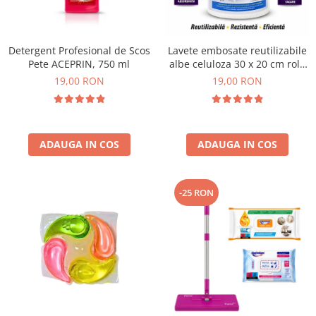
Plasturi
Produse incontinenta
Detergent Profesional de Scos
Lavete embosate reutilizabile
Sampon
Pete ACEPRIN, 750 ml
albe celuloza 30 x 20 cm rola
50 bucati
19,00 RON
19,00 RON
Sare de baie
Servetele Umede
ADAUGA IN COS
ADAUGA IN COS
-25 RON