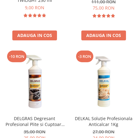
TWILIGHT 250 ml
111,00 RON
9,00 RON
75,00 RON
ADAUGA IN COS
ADAUGA IN COS
-10 RON
-3 RON
DELGRAS Degresant
DELKAL Soluție Profesionala
Profesional Plite si Cuptoare
Anticalcar 1Kg
1L
35,00 RON
27,00 RON
25,00 RON
24,00 RON