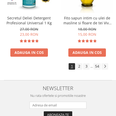
Secretul Deliei Detergent
Fito sapun intim cu ulei de
Profesional Universal 1 Kg
masline si floare de tei Viva
Oliva 400 ml
27,00 RON
18,00 RON
23,00 RON
15,00 RON
ADAUGA IN COS
ADAUGA IN COS
1
2
3
54
...
NEWSLETTER
Nu rata ofertele si promotiile noastre