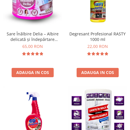
Insecticide
Ceaiuri
Dezinfectante
Cosmetice
Absorbanti de Umiditate & Rezerve
Vopsea Par
Bioactivatori & Tratamente Fose
Ingrijire Par
Sare Înălbire Delia – Albire
Degresant Profesional RASTY
Septice
delicată și îndepărtare
1000 ml
Ingrijire corp
eficientă a petelor 500 g
65,00 RON
22,00 RON
Manusi Protectie
Ingrijire maini
Ingrijire picioare
Solutii curatare mobila
Ingrijire Urechi
Îngrijire Ten
ADAUGA IN COS
ADAUGA IN COS
Curatare Intretinere Incaltaminte
Farmaceutice
Gel de Dus
Igiena Orala
Make-up
Fond de ten
Rujuri