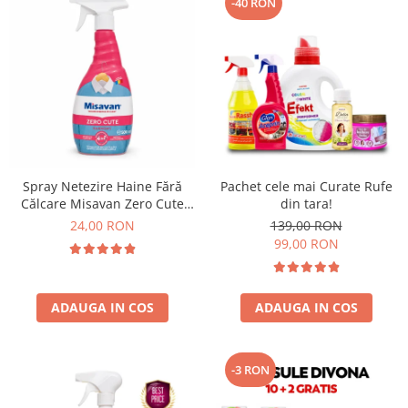
-40 RON
Spray Netezire Haine Fără
Pachet cele mai Curate Rufe
Călcare Misavan Zero Cute
din tara!
Harmony Parfum Discret 500
24,00 RON
139,00 RON
ml
99,00 RON
ADAUGA IN COS
ADAUGA IN COS
-3 RON