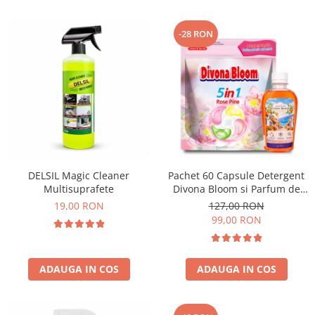
-28 RON
DELSIL Magic Cleaner
Pachet 60 Capsule Detergent
Multisuprafete
Divona Bloom si Parfum de
Rufe Corfu Breeze by Delia
19,00 RON
127,00 RON
200 ml
99,00 RON
ADAUGA IN COS
ADAUGA IN COS