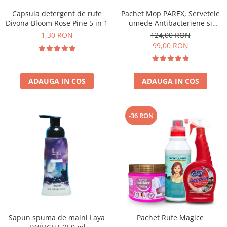
Capsula detergent de rufe
Pachet Mop PAREX, Servetele
Divona Bloom Rose Pine 5 in 1
umede Antibacteriene si
Multisuprafete
1,30 RON
124,00 RON
99,00 RON
ADAUGA IN COS
ADAUGA IN COS
-36 RON
Sapun spuma de maini Laya
Pachet Rufe Magice