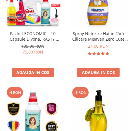
Pachet ECONOMIC – 10
Spray Netezire Haine Fără
Capsule Divona, RASTY,
Călcare Misavan Zero Cute
ACEPRIN, Efekt, Secretul Deliei
Zero Parfum 500 ml
105,00 RON
24,00 RON
+ Sare Inalbire GRATIS
75,00 RON
ADAUGA IN COS
ADAUGA IN COS
-4 RON
-3 RON