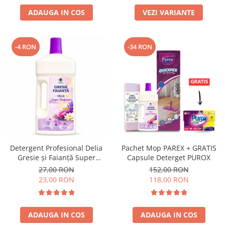
ADAUGA IN COS
VEZI VARIANTE
-4 RON
-34 RON
Detergent Profesional Delia
Pachet Mop PAREX + GRATIS
Gresie și Faianță Super
Capsule Deterget PUROX
Parfumat 1L
27,00 RON
152,00 RON
23,00 RON
118,00 RON
ADAUGA IN COS
ADAUGA IN COS