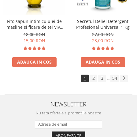
Fito sapun intim cu ulei de
Secretul Deliei Detergent
masline si floare de tei Viva
Profesional Universal 1 Kg
Oliva 400 ml
18,00 RON
27,00 RON
15,00 RON
23,00 RON
ADAUGA IN COS
ADAUGA IN COS
1
2
3
54
...
NEWSLETTER
Nu rata ofertele si promotiile noastre