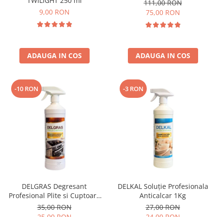
TWILIGHT 250 ml
111,00 RON
9,00 RON
75,00 RON
ADAUGA IN COS
ADAUGA IN COS
-10 RON
-3 RON
DELGRAS Degresant
DELKAL Soluție Profesionala
Profesional Plite si Cuptoare
Anticalcar 1Kg
1L
35,00 RON
27,00 RON
25,00 RON
24,00 RON