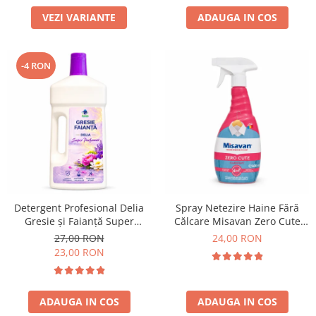
VEZI VARIANTE
ADAUGA IN COS
-4 RON
Detergent Profesional Delia
Spray Netezire Haine Fără
Gresie și Faianță Super
Călcare Misavan Zero Cute
Parfumat 1L
Harmony Parfum Discret 500
27,00 RON
24,00 RON
ml
23,00 RON
ADAUGA IN COS
ADAUGA IN COS