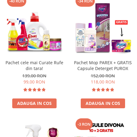
-40 RON
-34 RON
Pachet cele mai Curate Rufe
Pachet Mop PAREX + GRATIS
din tara!
Capsule Deterget PUROX
139,00 RON
152,00 RON
99,00 RON
118,00 RON
ADAUGA IN COS
ADAUGA IN COS
-3 RON