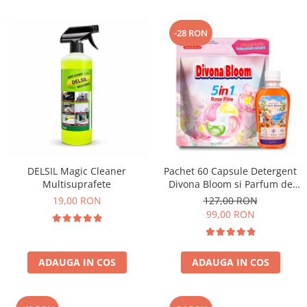
-28 RON
DELSIL Magic Cleaner
Pachet 60 Capsule Detergent
Multisuprafete
Divona Bloom si Parfum de
Rufe Corfu Breeze by Delia
19,00 RON
127,00 RON
200 ml
99,00 RON
ADAUGA IN COS
ADAUGA IN COS