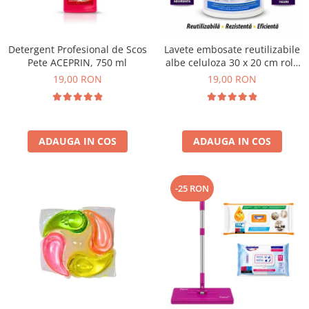
Plasturi
Produse incontinenta
Detergent Profesional de Scos
Lavete embosate reutilizabile
Sampon
Pete ACEPRIN, 750 ml
albe celuloza 30 x 20 cm rola
50 bucati
19,00 RON
19,00 RON
Sare de baie
Servetele Umede
ADAUGA IN COS
ADAUGA IN COS
-25 RON