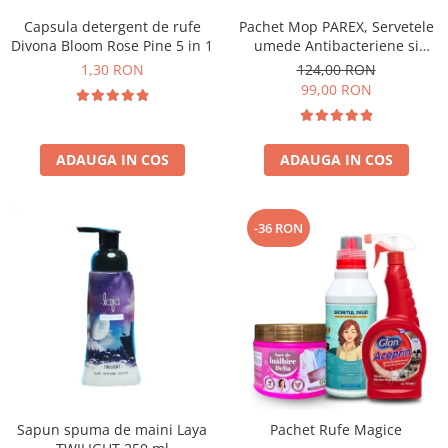
Capsula detergent de rufe
Pachet Mop PAREX, Servetele
Divona Bloom Rose Pine 5 in 1
umede Antibacteriene si
Multisuprafete
1,30 RON
124,00 RON
99,00 RON
ADAUGA IN COS
ADAUGA IN COS
-36 RON
Sapun spuma de maini Laya
Pachet Rufe Magice