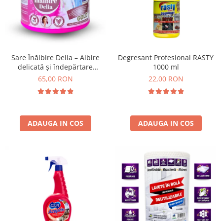
Insecticide
Ceaiuri
Dezinfectante
Cosmetice
Absorbanti de Umiditate & Rezerve
Vopsea Par
Bioactivatori & Tratamente Fose
Ingrijire Par
Sare Înălbire Delia – Albire
Degresant Profesional RASTY
Septice
delicată și îndepărtare
1000 ml
Ingrijire corp
eficientă a petelor 500 g
65,00 RON
22,00 RON
Manusi Protectie
Ingrijire maini
Ingrijire picioare
Solutii curatare mobila
Ingrijire Urechi
Îngrijire Ten
ADAUGA IN COS
ADAUGA IN COS
Curatare Intretinere Incaltaminte
Farmaceutice
Gel de Dus
Igiena Orala
Make-up
Fond de ten
Rujuri