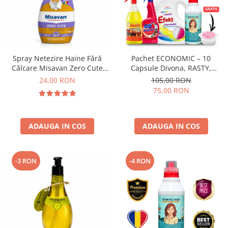
Spray Netezire Haine Fără
Pachet ECONOMIC – 10
Călcare Misavan Zero Cute
Capsule Divona, RASTY,
Zero Parfum 500 ml
ACEPRIN, Efekt, Secretul Deliei
24,00 RON
105,00 RON
+ Sare Inalbire GRATIS
75,00 RON
ADAUGA IN COS
ADAUGA IN COS
-3 RON
-4 RON