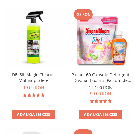
-28 RON
DELSIL Magic Cleaner
Pachet 60 Capsule Detergent
Multisuprafete
Divona Bloom si Parfum de
Rufe Corfu Breeze by Delia
19,00 RON
127,00 RON
200 ml
99,00 RON
ADAUGA IN COS
ADAUGA IN COS