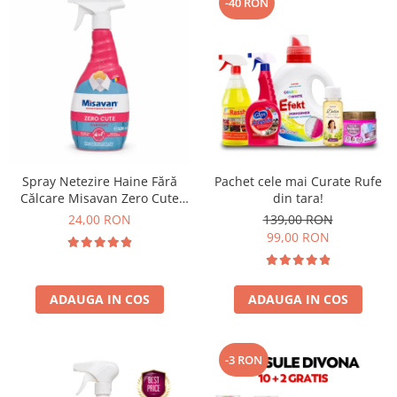
-40 RON
Spray Netezire Haine Fără
Pachet cele mai Curate Rufe
Călcare Misavan Zero Cute
din tara!
Harmony Parfum Discret 500
24,00 RON
139,00 RON
ml
99,00 RON
ADAUGA IN COS
ADAUGA IN COS
-3 RON