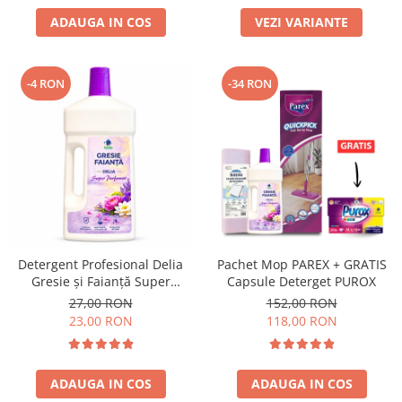
ADAUGA IN COS
VEZI VARIANTE
-4 RON
-34 RON
Detergent Profesional Delia
Pachet Mop PAREX + GRATIS
Gresie și Faianță Super
Capsule Deterget PUROX
Parfumat 1L
27,00 RON
152,00 RON
23,00 RON
118,00 RON
ADAUGA IN COS
ADAUGA IN COS