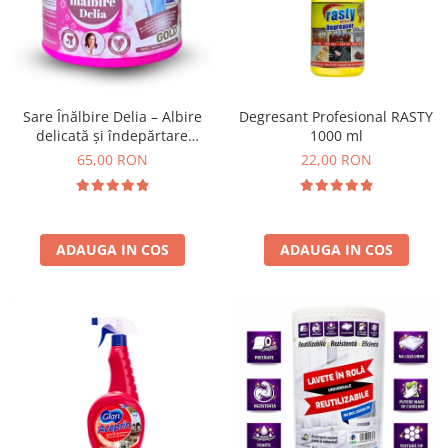
Absorbanti de Umiditate & Rezerve
Ceaiuri
Bioactivatori & Tratamente Fose
Septice
Cosmetice
Manusi Protectie
Vopsea Par
Ingrijire Par
Solutii curatare mobila
Sare Înălbire Delia – Albire
Degresant Profesional RASTY
delicată și îndepărtare
1000 ml
Ingrijire corp
eficientă a petelor 500 g
65,00 RON
22,00 RON
Ingrijire maini
Ingrijire picioare
Ingrijire Urechi
Îngrijire Ten
ADAUGA IN COS
ADAUGA IN COS
Curatare Intretinere Incaltaminte
Farmaceutice
Gel de Dus
Igiena Orala
Make-up
Fond de ten
Rujuri