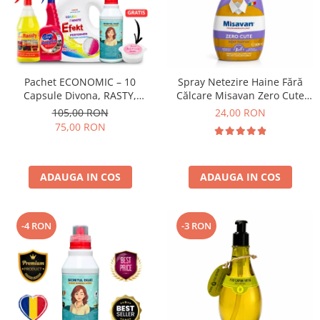
Pachet ECONOMIC – 10
Spray Netezire Haine Fără
Capsule Divona, RASTY,
Călcare Misavan Zero Cute
ACEPRIN, Efekt, Secretul Deliei
Zero Parfum 500 ml
105,00 RON
24,00 RON
+ Sare Inalbire GRATIS
75,00 RON
ADAUGA IN COS
ADAUGA IN COS
-4 RON
-3 RON