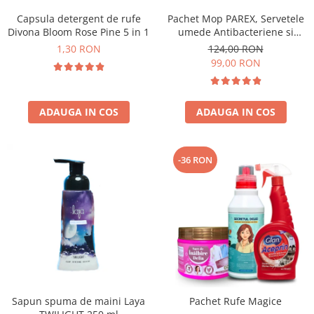
Capsula detergent de rufe
Pachet Mop PAREX, Servetele
Divona Bloom Rose Pine 5 in 1
umede Antibacteriene si
Multisuprafete
1,30 RON
124,00 RON
99,00 RON
ADAUGA IN COS
ADAUGA IN COS
-36 RON
Sapun spuma de maini Laya
Pachet Rufe Magice