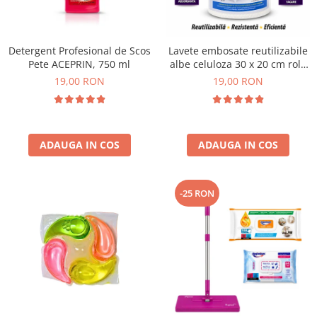
Plasturi
Produse incontinenta
Detergent Profesional de Scos
Lavete embosate reutilizabile
Sampon
Pete ACEPRIN, 750 ml
albe celuloza 30 x 20 cm rola
50 bucati
19,00 RON
19,00 RON
Sare de baie
Servetele Umede
ADAUGA IN COS
ADAUGA IN COS
-25 RON