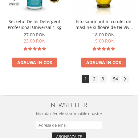
Secretul Deliei Detergent
Fito sapun intim cu ulei de
Profesional Universal 1 Kg
masline si floare de tei Viva
Oliva 400 ml
27,00 RON
18,00 RON
23,00 RON
15,00 RON
ADAUGA IN COS
ADAUGA IN COS
1
2
3
54
...
NEWSLETTER
Nu rata ofertele si promotiile noastre