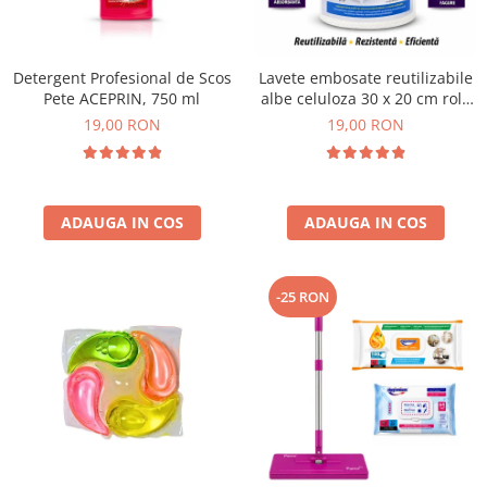
Plasturi
Produse incontinenta
Detergent Profesional de Scos
Lavete embosate reutilizabile
Sampon
Pete ACEPRIN, 750 ml
albe celuloza 30 x 20 cm rola
50 bucati
19,00 RON
19,00 RON
Sare de baie
Servetele Umede
ADAUGA IN COS
ADAUGA IN COS
-25 RON