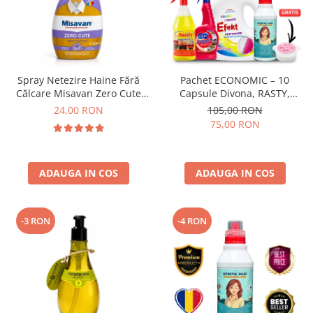
Spray Netezire Haine Fără
Pachet ECONOMIC – 10
Călcare Misavan Zero Cute
Capsule Divona, RASTY,
Zero Parfum 500 ml
ACEPRIN, Efekt, Secretul Deliei
24,00 RON
105,00 RON
+ Sare Inalbire GRATIS
75,00 RON
ADAUGA IN COS
ADAUGA IN COS
-3 RON
-4 RON