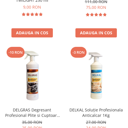
TWILIGHT 250 ml
111,00 RON
9,00 RON
75,00 RON
ADAUGA IN COS
ADAUGA IN COS
-10 RON
-3 RON
DELGRAS Degresant
DELKAL Soluție Profesionala
Profesional Plite si Cuptoare
Anticalcar 1Kg
1L
35,00 RON
27,00 RON
25,00 RON
24,00 RON