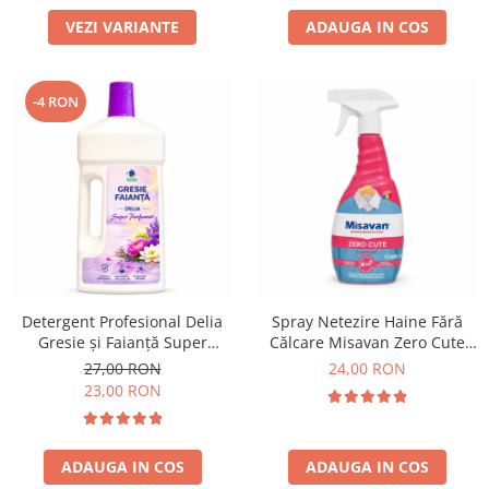
VEZI VARIANTE
ADAUGA IN COS
-4 RON
Detergent Profesional Delia
Spray Netezire Haine Fără
Gresie și Faianță Super
Călcare Misavan Zero Cute
Parfumat 1L
Harmony Parfum Discret 500
27,00 RON
24,00 RON
ml
23,00 RON
ADAUGA IN COS
ADAUGA IN COS