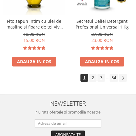
Fito sapun intim cu ulei de
Secretul Deliei Detergent
masline si floare de tei Viva
Profesional Universal 1 Kg
Oliva 400 ml
18,00 RON
27,00 RON
15,00 RON
23,00 RON
ADAUGA IN COS
ADAUGA IN COS
1
2
3
54
...
NEWSLETTER
Nu rata ofertele si promotiile noastre