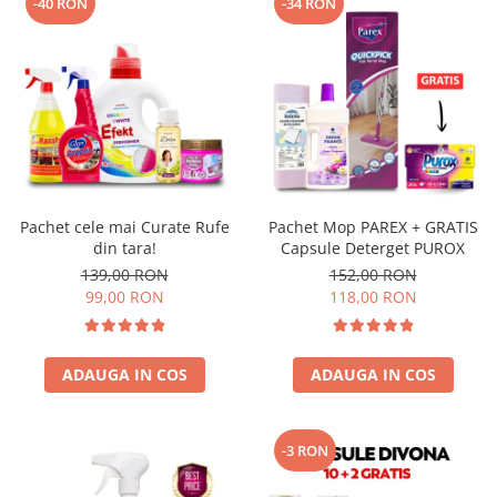
-40 RON
-34 RON
Pachet cele mai Curate Rufe
Pachet Mop PAREX + GRATIS
din tara!
Capsule Deterget PUROX
139,00 RON
152,00 RON
99,00 RON
118,00 RON
ADAUGA IN COS
ADAUGA IN COS
-3 RON