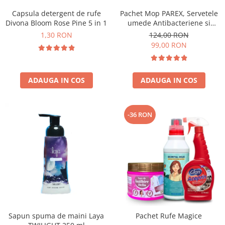
Capsula detergent de rufe
Pachet Mop PAREX, Servetele
Divona Bloom Rose Pine 5 in 1
umede Antibacteriene si
Multisuprafete
1,30 RON
124,00 RON
99,00 RON
ADAUGA IN COS
ADAUGA IN COS
-36 RON
Sapun spuma de maini Laya
Pachet Rufe Magice