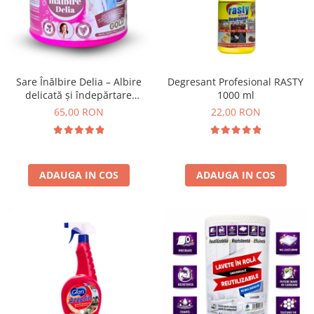
Insecticide
Ceaiuri
Dezinfectante
Cosmetice
Absorbanti de Umiditate & Rezerve
Vopsea Par
Bioactivatori & Tratamente Fose
Ingrijire Par
Sare Înălbire Delia – Albire
Degresant Profesional RASTY
Septice
delicată și îndepărtare
1000 ml
Ingrijire corp
eficientă a petelor 500 g
65,00 RON
22,00 RON
Manusi Protectie
Ingrijire maini
Ingrijire picioare
Solutii curatare mobila
Ingrijire Urechi
Îngrijire Ten
ADAUGA IN COS
ADAUGA IN COS
Curatare Intretinere Incaltaminte
Farmaceutice
Gel de Dus
Igiena Orala
Make-up
Fond de ten
Rujuri