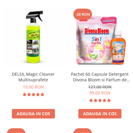
-28 RON
DELSIL Magic Cleaner
Pachet 60 Capsule Detergent
Multisuprafete
Divona Bloom si Parfum de
Rufe Corfu Breeze by Delia
19,00 RON
127,00 RON
200 ml
99,00 RON
ADAUGA IN COS
ADAUGA IN COS