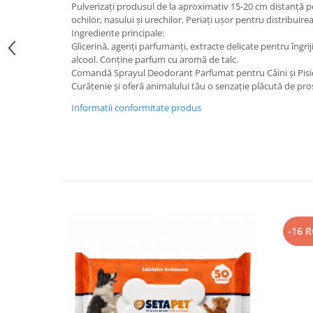
Pulverizați produsul de la aproximativ 15-20 cm distanță p
ochilor, nasului și urechilor. Periați ușor pentru distribuir
Ingrediente principale:
Glicerină, agenți parfumanți, extracte delicate pentru îngriji
alcool. Conține parfum cu aromă de talc.
Comandă Sprayul Deodorant Parfumat pentru Câini și Pisici
Curățenie și oferă animalului tău o senzație plăcută de prospe
Informatii conformitate produs
-16 