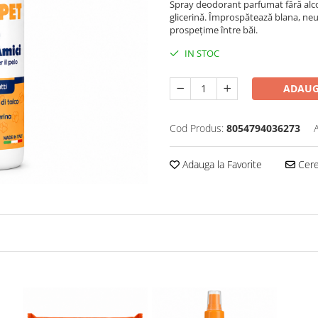
Spray deodorant parfumat fără alcool
glicerină. Împrospătează blana, neut
prospețime între băi.
IN STOC
ADAUG
Cod Produs:
8054794036273
Adauga la Favorite
Cere 