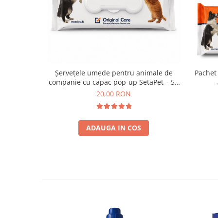
Șervețele umede pentru animale de
Pachet
companie cu capac pop-up SetaPet – 50
buc
20,00 RON
ADAUGA IN COS