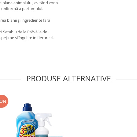
e blana animalului, evitând zona
ea uniformă a parfumului.
rea blănii și ingrediente fără
 Setablu de la Prăvălia de
țime și îngrijire în fiecare zi.
PRODUSE ALTERNATIVE
RON