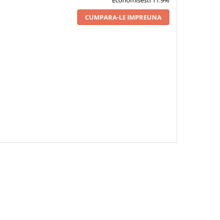
CUMPARA-LE IMPREUNA
RVETELE UMEDE PET
OYFRESH SUPER MINI
HETE X 8 BUCATI, 64
ERVETELE/BAX