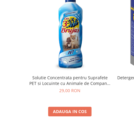
Solutie Concentrata pentru Suprafete
Deterge
PET si Locuinte cu Animale de Companie
3 Vrajitoare – 1L
29,00 RON
ADAUGA IN COS