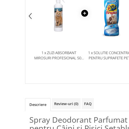
Plasturi
Produse incontinenta
Sampon
Sare de baie
Servetele Umede
1 x ZUZI ABSORBANT
1 x SOLUTIE CONCENTR
MIROSURI PROFESIONAL 500
PENTRU SUPRAFETE PET
ML
LOCUINTE CU ANIMALE
COMPANIE 3 VRAJITOARE 
Review-uri
(0)
FAQ
Descriere
Spray Deodorant Parfumat 
pentru Câini și Pisici Setab