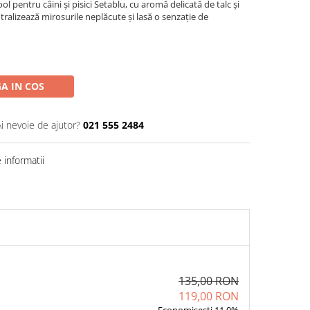
 pentru câini și pisici Setablu, cu aromă delicată de talc și
ralizează mirosurile neplăcute și lasă o senzație de
A IN COS
Ai nevoie de ajutor?
021 555 2484
informatii
135,00 RON
119,00 RON
Economisesti 11.9%