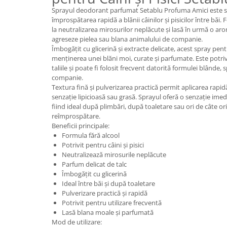
Sprayul deodorant parfumat Setablu Profuma Amici este so
împrospătarea rapidă a blănii câinilor și pisicilor între băi.
la neutralizarea mirosurilor neplăcute și lasă în urmă o aro
agreseze pielea sau blana animalului de companie.
Îmbogățit cu glicerină și extracte delicate, acest spray pen
menținerea unei blăni moi, curate și parfumate. Este potrivit
taliile și poate fi folosit frecvent datorită formulei blânde,
companie.
Textura fină și pulverizarea practică permit aplicarea rapidă
senzație lipicioasă sau grasă. Sprayul oferă o senzație ime
fiind ideal după plimbări, după toaletare sau ori de câte or
reîmprospătare.
Beneficii principale:
Formula fără alcool
Potrivit pentru câini și pisici
Neutralizează mirosurile neplăcute
Parfum delicat de talc
Îmbogățit cu glicerină
Ideal între băi și după toaletare
Pulverizare practică și rapidă
Potrivit pentru utilizare frecventă
Lasă blana moale și parfumată
Mod de utilizare: