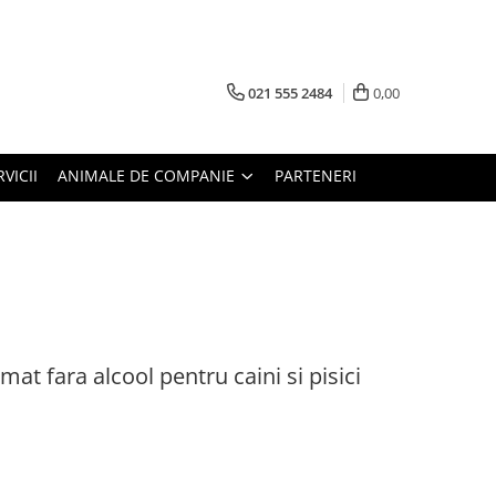
021 555 2484
0,00
RVICII
ANIMALE DE COMPANIE
PARTENERI
t fara alcool pentru caini si pisici