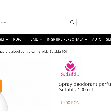
SEI
RUFE
BAIE
INGRIJIRE PERSONALA
AUTO
SE
 fara alcool pentru caini si pisici Setablu 100 ml
Spray deodorant parfuma
Setablu 100 ml
19,00 RON