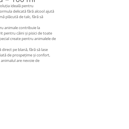
luția ideală pentru
 Formula delicată fără alcool ajută
mă plăcută de talc, fără să
tru animale contribuie la
 pentru câini și pisici de toate
 special create pentru animalele de
 direct pe blană, fără să lase
diată de prospețime și confort,
i animalul are nevoie de