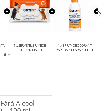
ATA
1 x ȘERVEȚELE UMEDE
1 x SPRAY DEODORANT
1 x SE
 SI
PENTRU ANIMALE DE
PARFUMAT FARA ALCOOL
CARE D
 DE
COMPANIE CU CAPAC POP-
PENTRU CAINI SI PISICI
– 8 PAC
– 1L
UP SETAPET – 50 BUC
SETABLU 100 ML
S
Fără Alcool
lu – 100 ml