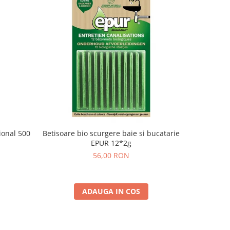
ional 500
Betisoare bio scurgere baie si bucatarie
Plasturi D
EPUR 12*2g
Herb c
56,00 RON
ADAUGA IN COS