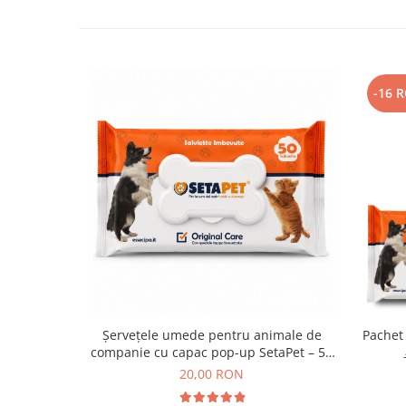
-16 
Șervețele umede pentru animale de
Pachet
companie cu capac pop-up SetaPet – 50
buc
20,00 RON