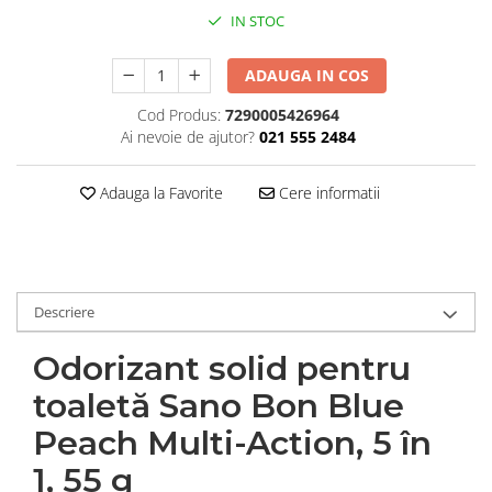
IN STOC
Plasturi
Produse incontinenta
ADAUGA IN COS
Sampon
Cod Produs:
7290005426964
Sare de baie
Ai nevoie de ajutor?
021 555 2484
Servetele Umede
Adauga la Favorite
Cere informatii
Descriere
Odorizant solid pentru
toaletă Sano Bon Blue
Peach Multi-Action, 5 în
1, 55 g