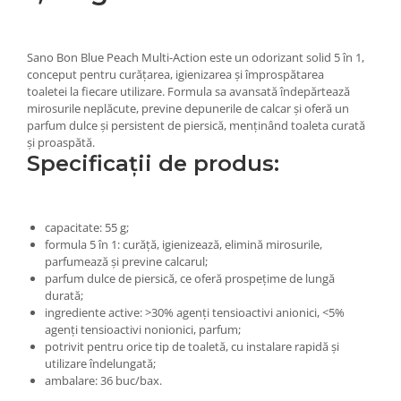
Sano Bon Blue Peach Multi-Action
este un
odorizant solid 5 în 1
,
conceput pentru
curățarea, igienizarea și împrospătarea
toaletei
la fiecare utilizare. Formula sa avansată
îndepărtează
mirosurile neplăcute, previne depunerile de calcar și oferă un
parfum dulce și persistent de piersică
, menținând toaleta
curată
și proaspătă
.
Specificații de produs:
capacitate:
55 g;
formula 5 în 1:
curăță, igienizează, elimină mirosurile,
parfumează și previne calcarul;
parfum dulce de piersică
, ce oferă prospețime de lungă
durată;
ingrediente active:
>30% agenți tensioactivi anionici, <5%
agenți tensioactivi nonionici, parfum;
potrivit pentru orice tip de toaletă
, cu instalare rapidă și
utilizare îndelungată;
ambalare: 36 buc/bax.