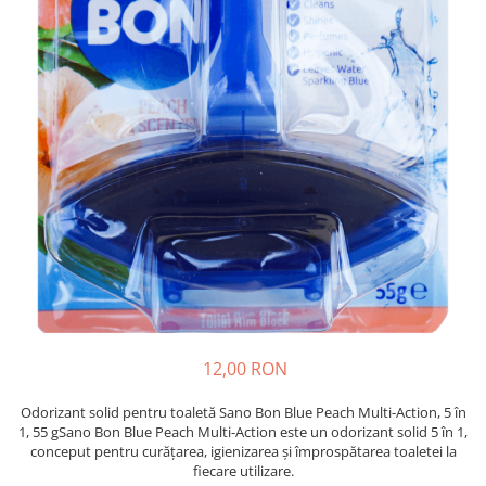
Insecticide
Ceaiuri
Dezinfectante
Cosmetice
Absorbanti de Umiditate & Rezerve
Vopsea Par
Bioactivatori & Tratamente Fose
Ingrijire Par
Septice
Ingrijire corp
Manusi Protectie
Ingrijire maini
Ingrijire picioare
Solutii curatare mobila
Ingrijire Urechi
Îngrijire Ten
Curatare Intretinere Incaltaminte
Farmaceutice
Gel de Dus
12,00 RON
Igiena Orala
Odorizant solid pentru toaletă Sano Bon Blue Peach Multi-Action, 5 în
Make-up
1, 55 gSano Bon Blue Peach Multi-Action este un odorizant solid 5 în 1,
conceput pentru curățarea, igienizarea și împrospătarea toaletei la
Fond de ten
fiecare utilizare.
Rujuri