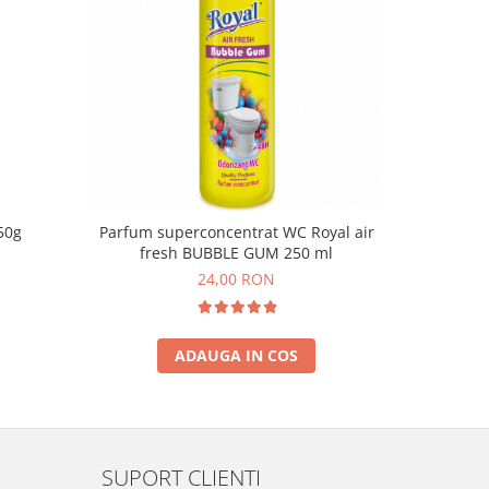
50g
Parfum superconcentrat WC Royal air
Ardor Odor
fresh BUBBLE GUM 250 ml
24,00 RON
ADAUGA IN COS
SUPORT CLIENTI