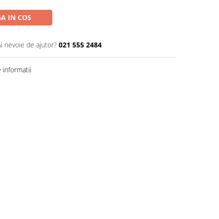
A IN COS
Ai nevoie de ajutor?
021 555 2484
informatii