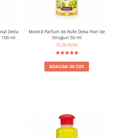
nal Delia
Mostră Parfum de Rufe Delia Flori de
Corfu
i 100 ml
Struguri 50 ml
Pro
15,00 RON
ADAUGA IN COS