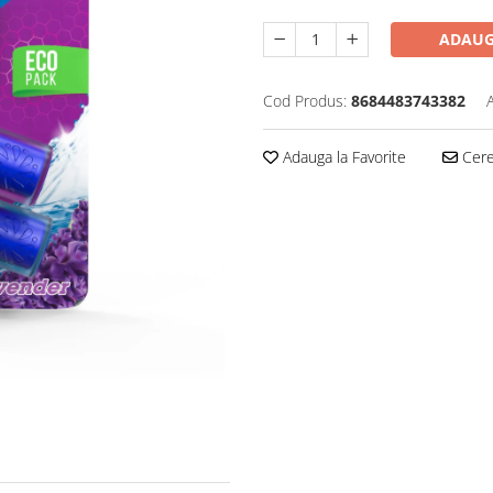
ADAUG
Cod Produs:
8684483743382
Adauga la Favorite
Cere 