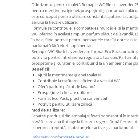
Odorizantul pentru toaletă Remaple WC Block Lavender 250
Plasturi
pentru menținerea igienei, prospețimii și parfumului plăcut
este conceput pentru utilizare constantă, ajutând la curăța
Produse incontinenta
aerului la fiecare utilizare.
Sampon
Formula sa contribuie la combaterea murdăriei și la mențin
WC, oferind în același timp un parfum plăcut de lavandă. Est
Sare de baie
în baie, fiind potrivit pentru persoanele care își doresc o to
parfumată fără efort suplimentar.
Servetele Umede
Remaple WC Block Lavender are format Eco Pack, practic și 
potrivită pentru întreținerea regulată a toaletei. Parfumul
prospețime și curățenie, contribuind la un ambient mai plă
Beneficii:
Ajută la menținerea igienei toaletei
Contribuie la curățarea eficientă a vasului WC
Oferă parfum plăcut de lavandă
Prospețime la fiecare utilizare
Format Eco Pack, practic și convenabil
Potrivit pentru utilizare zilnică
Mod de utilizare:
Scoateți produsul din ambalaj și fixați odorizantul în interio
zonă în care apa îl atinge la fiecare tragere. După fiecare ut
eliberarea treptată a substanțelor active și a parfumului.
Informatii conformitate produs