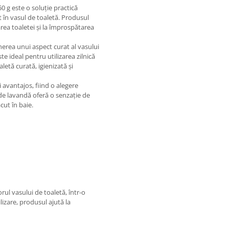
 g este o soluție practică
 în vasul de toaletă. Produsul
rea toaletei și la împrospătarea
erea unui aspect curat al vasului
e ideal pentru utilizarea zilnică
aletă curată, igienizată și
avantajos, fiind o alegere
 de lavandă oferă o senzație de
cut în baie.
rul vasului de toaletă, într-o
ilizare, produsul ajută la