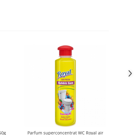
50g
Parfum superconcentrat WC Royal air
Ardor Odor