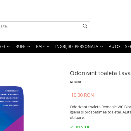
SEI
RUFE
BAIE
INGRIJIRE PERSONALA
AUTO
SE
Odorizant toaleta Lav
REMAPLE
10,00 RON
Odorizant toaleta Remaple WC Block
igiena și prospețimea toaletei. Ajut
utilizare.
IN STOC