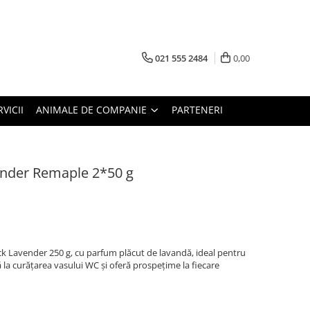
021 555 2484
0,00
RVICII
ANIMALE DE COMPANIE
PARTENERI
ander Remaple 2*50 g
 Lavender 250 g, cu parfum plăcut de lavandă, ideal pentru
ă la curățarea vasului WC și oferă prospețime la fiecare