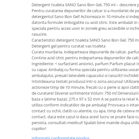
Detergent toaleta SANO Sano Bon Gel, 750 ml – descriere 
Plasturi
Pentru curatarea depunerilor de calcar si a murdariei de pe 
detergentul Sano Bon Gel! Actioneaza in 10 minute si inde
Produse incontinenta
datorita formulei imbogatite cu acid citric. Este ambalat in 
Sampon
speciala pentru acces usor in zonele greu accesibile si inch
rasucire.
Sare de baie
Caracteristici detergent toaleta SANO Sano Bon Gel, 750 m
Detergent gel pentru curatat vas toaleta
Servetele Umede
Curata murdaria, indeparteaza depunerile de calcar, parf
Contine acid citric pentru indepartarea depunerilor de calc
Ingrediente: < surfactanti anionici, parfum Parfum placut In
cu capac Ambalaj cu forma speciala pentru utilizarea usoa
ambalajului, presati lateralele capacului si rasuciti! Inchide
Intotdeauna testati produsul intr-o zona ascunsa! Utilizare:
actioneze timp de 10 minute, frecati cu o perie si apoi clat
de curatare! Diverse sortimente Volum: 750 ml Dimensiuni
baza x latime baza): 275 x 97 x 52 mm A se pastra la rece! A
utiliza conform indicatiilor de pe ambalaj! Provoaca o iritar
contact cu ochii, clatiti cu atentie, cu apa, timp de cateva m
contact, daca este cazul si daca acest lucru se poate face cu
persista, consultati medicul! Spalati bine mainile dupa util
copiilor!
Informatii conformitate produs