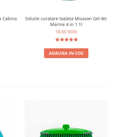
u Cabina
Solutie curatare toaleta Misavan Gel Wc
Detartra
Marine 4 in 1 1l
18,00 RON
ADAUGA IN COS