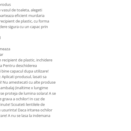
produs
vasul de toaleta, alegeti
parteaza eficient murdaria
recipient de plastic, cu forma
idere sigura cu un capac prin
l
umeaza
ar
 recipient de plastic, inchidere
ra Pentru deschiderea
ti bine capacul dupa utilizare!
 Aplicati produsul, lasati sa
iti! Nu amestecati cu alte produse
 ambalaj (inaltime x lungime
 se proteja de lumina solara! A se
e grava a ochilor! In caz de
inute! Scoateti lentilele de
 usurinta! Daca iritarea ochilor
izare! A nu se lasa la indemana