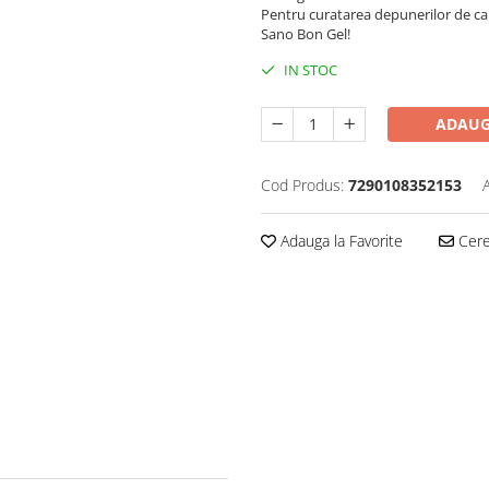
Pentru curatarea depunerilor de calc
Sano Bon Gel!
IN STOC
ADAUG
Cod Produs:
7290108352153
Adauga la Favorite
Cere 