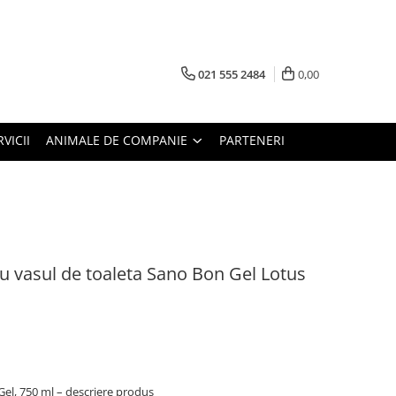
021 555 2484
0,00
RVICII
ANIMALE DE COMPANIE
PARTENERI
 vasul de toaleta Sano Bon Gel Lotus
el, 750 ml – descriere produs