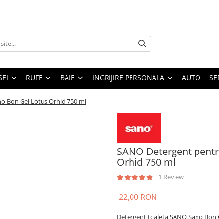
SEI
RUFE
BAIE
INGRIJIRE PERSONALA
AUTO
SE
no Bon Gel Lotus Orhid 750 ml
SANO Detergent pentru
Orhid 750 ml
1 Review
22,00 RON
Detergent toaleta SANO Sano Bon G