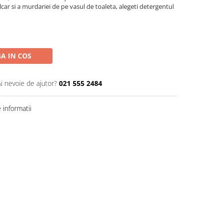
ar si a murdariei de pe vasul de toaleta, alegeti detergentul
A IN COS
Ai nevoie de ajutor?
021 555 2484
informatii